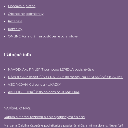
Doprava a platba
Obchodné podmienky
Recenzie
Kontakty
ONLINE Formulár na odstúpenie od zmluvy
Užitočné info
NÁVOD: Ako PRILEPIŤ pomocou LEPIDLA popisné číslo
NÁVOD: Ako osadiť ČÍSLO NA DOM do fasády na DISTANČNÉ SKRUTKY
VZORKOVNÍK dibondu - UKÁŽKY
AKO OBJEDNAŤ číslo na dom od JURASHKA
NAPÍSALI O NÁS:
Gabika a Marcel rozbehli biznis s popisnými číslami
Marcel a Gabika úspešne podnikajú s popisnými číslami na domy. Neveríte?