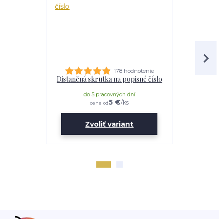
178 hodnotenie
Distančná skrutka na popisné číslo
Lepidl
do 5 pracovných dní
do 
5 €
/
ks
cena od
Zvoliť variant