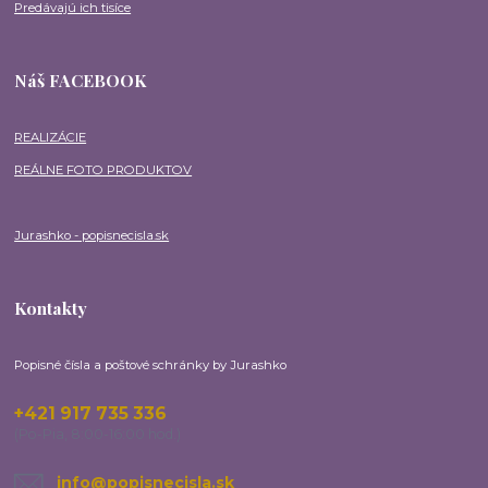
Predávajú ich tisíce
Náš FACEBOOK
REALIZÁCIE
REÁLNE FOTO PRODUKTOV
Jurashko - popisnecisla.sk
Kontakty
Popisné čísla a poštové schránky by Jurashko
+421 917 735 336
(Po-Pia, 8:00-16:00 hod.)
info@popisnecisla.sk