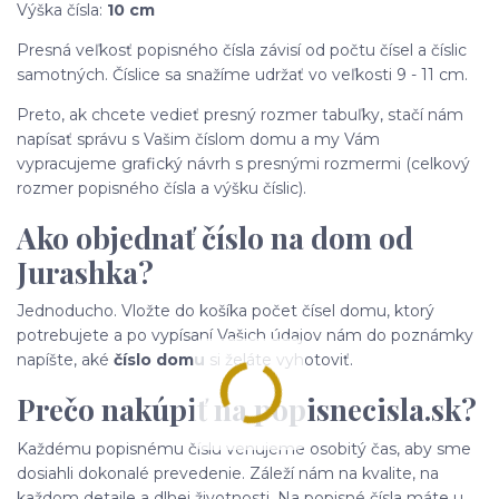
Výška čísla:
10 cm
Presná veľkosť popisného čísla závisí od počtu čísel a číslic
samotných. Číslice sa snažíme udržať vo veľkosti 9 - 11 cm.
Preto, ak chcete vedieť presný rozmer tabuľky, stačí nám
napísať správu s Vašim číslom domu a my Vám
vypracujeme grafický návrh s presnými rozmermi (celkový
rozmer popisného čísla a výšku číslic).
Ako objednať číslo na dom od
Jurashka?
Jednoducho. Vložte do košíka počet čísel domu, ktorý
potrebujete a po vypísaní Vašich údajov nám do poznámky
napíšte, aké
číslo domu
si želáte vyhotoviť.
Prečo nakúpiť na popisnecisla.sk?
Každému popisnému číslu venujeme osobitý čas, aby sme
dosiahli dokonalé prevedenie. Záleží nám na kvalite, na
každom detaile a dlhej životnosti. Na popisné čísla máte u