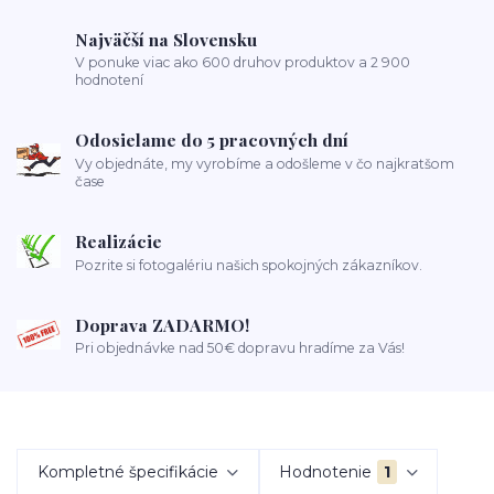
Najväčší na Slovensku
V ponuke viac ako 600 druhov produktov a 2 900
hodnotení
Odosielame do 5 pracovných dní
Vy objednáte, my vyrobíme a odošleme v čo najkratšom
čase
Realizácie
Pozrite si fotogalériu našich spokojných zákazníkov.
Doprava ZADARMO!
Pri objednávke nad 50€ dopravu hradíme za Vás!
Kompletné špecifikácie
Hodnotenie
1