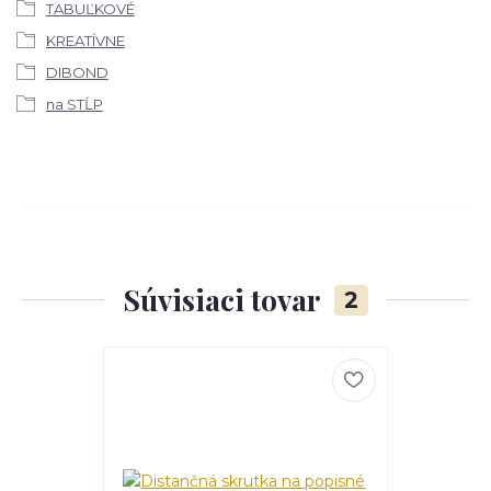
TABUĽKOVÉ
KREATÍVNE
DIBOND
na STĹP
Súvisiaci tovar
2