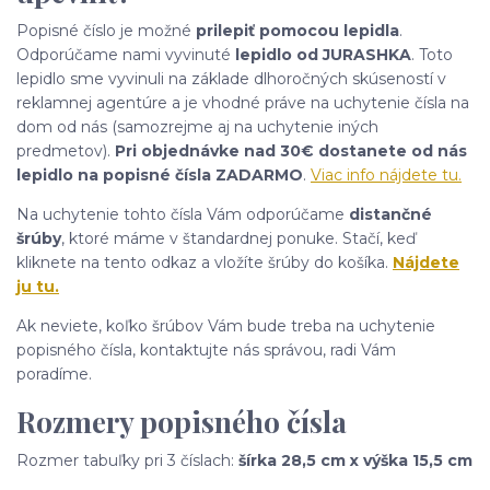
Popisné číslo je možné
prilepiť pomocou lepidla
.
Odporúčame nami vyvinuté
lepidlo od JURASHKA
. Toto
lepidlo sme vyvinuli na základe dlhoročných skúseností v
reklamnej agentúre a je vhodné práve na uchytenie čísla na
dom od nás (samozrejme aj na uchytenie iných
predmetov).
Pri objednávke nad 30€ dostanete od nás
lepidlo na popisné čísla ZADARMO
.
Viac info nájdete tu.
Na uchytenie tohto čísla Vám odporúčame
distančné
šrúby
, ktoré máme v štandardnej ponuke. Stačí, keď
kliknete na tento odkaz a vložíte šrúby do košíka.
Nájdete
ju tu.
Ak neviete, koľko šrúbov Vám bude treba na uchytenie
popisného čísla, kontaktujte nás správou, radi Vám
poradíme.
Rozmery popisného čísla
Rozmer tabuľky pri 3 číslach:
šírka 28,5 cm x výška 15,5 cm