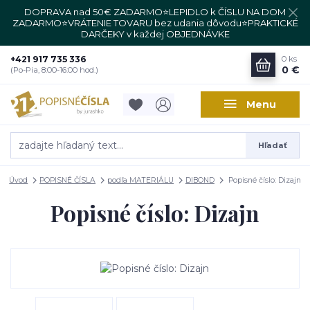
DOPRAVA nad 50€ ZADARMO⭐LEPIDLO k ČÍSLU NA DOM
ZADARMO⭐VRÁTENIE TOVARU bez udania dôvodu⭐PRAKTICKÉ
DARČEKY v každej OBJEDNÁVKE
+421 917 735 336
0
ks
0 €
(Po-Pia, 8:00-16:00 hod.)
Menu
Hľadať
Úvod
POPISNÉ ČÍSLA
podľa MATERIÁLU
DIBOND
Popisné číslo: Dizajn
Popisné číslo: Dizajn