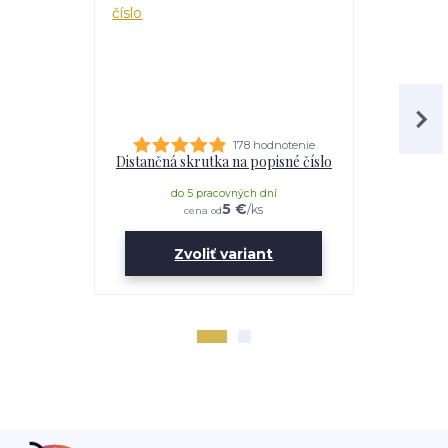
178 hodnotenie
Distančná skrutka na popisné číslo
Lepidl
do 5 pracovných dní
do 
5 €
/
ks
cena od
Zvoliť variant