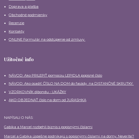
Doprava a platba
Obchodné podmienky
Recenzie
Kontakty
ONLINE Formulár na odstúpenie od zmluvy
Užitočné info
NÁVOD: Ako PRILEPIŤ pomocou LEPIDLA popisné číslo
NÁVOD: Ako osadiť ČÍSLO NA DOM do fasády na DISTANČNÉ SKRUTKY
VZORKOVNÍK dibondu - UKÁŽKY
AKO OBJEDNAŤ číslo na dom od JURASHKA
NAPÍSALI O NÁS:
Gabika a Marcel rozbehli biznis s popisnými číslami
Marcel a Gabika úspešne podnikajú s popisnými číslami na domy. Neveríte?