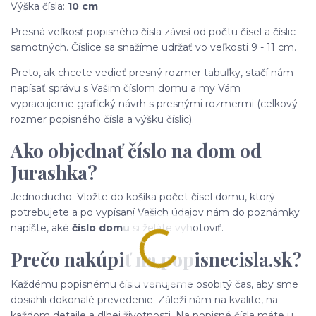
Výška čísla:
10 cm
Presná veľkosť popisného čísla závisí od počtu čísel a číslic
samotných. Číslice sa snažíme udržať vo veľkosti 9 - 11 cm.
Preto, ak chcete vedieť presný rozmer tabuľky, stačí nám
napísať správu s Vašim číslom domu a my Vám
vypracujeme grafický návrh s presnými rozmermi (celkový
rozmer popisného čísla a výšku číslic).
Ako objednať číslo na dom od
Jurashka?
Jednoducho. Vložte do košíka počet čísel domu, ktorý
potrebujete a po vypísaní Vašich údajov nám do poznámky
napíšte, aké
číslo domu
si želáte vyhotoviť.
Prečo nakúpiť na popisnecisla.sk?
Každému popisnému číslu venujeme osobitý čas, aby sme
dosiahli dokonalé prevedenie. Záleží nám na kvalite, na
každom detaile a dlhej životnosti. Na popisné čísla máte u