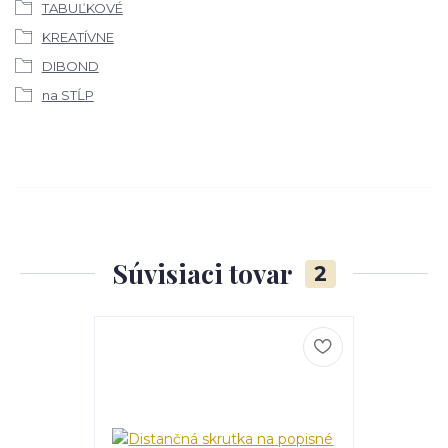
TABUĽKOVÉ
KREATÍVNE
DIBOND
na STĹP
Súvisiaci tovar
2