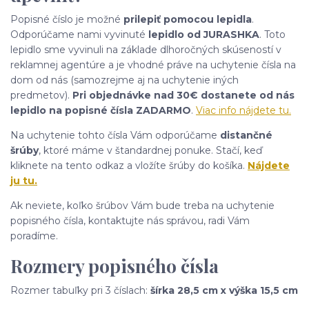
Popisné číslo je možné
prilepiť pomocou lepidla
.
Odporúčame nami vyvinuté
lepidlo od JURASHKA
. Toto
lepidlo sme vyvinuli na základe dlhoročných skúseností v
reklamnej agentúre a je vhodné práve na uchytenie čísla na
dom od nás (samozrejme aj na uchytenie iných
predmetov).
Pri objednávke nad 30€ dostanete od nás
lepidlo na popisné čísla ZADARMO
.
Viac info nájdete tu.
Na uchytenie tohto čísla Vám odporúčame
distančné
šrúby
, ktoré máme v štandardnej ponuke. Stačí, keď
kliknete na tento odkaz a vložíte šrúby do košíka.
Nájdete
ju tu.
Ak neviete, koľko šrúbov Vám bude treba na uchytenie
popisného čísla, kontaktujte nás správou, radi Vám
poradíme.
Rozmery popisného čísla
Rozmer tabuľky pri 3 číslach:
šírka 28,5 cm x výška 15,5 cm