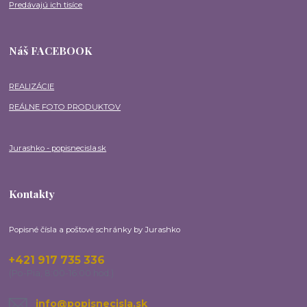
Predávajú ich tisíce
Náš FACEBOOK
REALIZÁCIE
REÁLNE FOTO PRODUKTOV
Jurashko - popisnecisla.sk
Kontakty
Popisné čísla a poštové schránky by Jurashko
+421 917 735 336
(Po-Pia, 8:00-16:00 hod.)
info@popisnecisla.sk