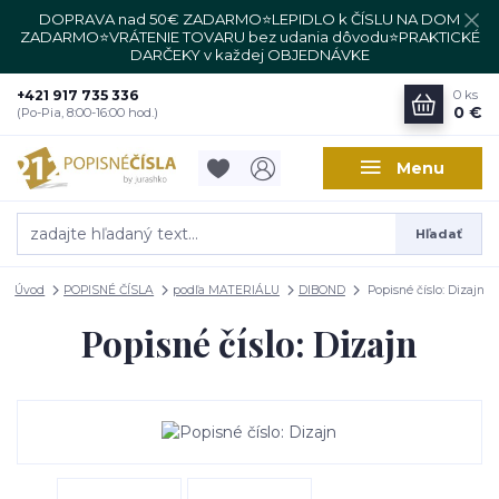
DOPRAVA nad 50€ ZADARMO⭐LEPIDLO k ČÍSLU NA DOM
ZADARMO⭐VRÁTENIE TOVARU bez udania dôvodu⭐PRAKTICKÉ
DARČEKY v každej OBJEDNÁVKE
+421 917 735 336
0
ks
0 €
(Po-Pia, 8:00-16:00 hod.)
Menu
Hľadať
Úvod
POPISNÉ ČÍSLA
podľa MATERIÁLU
DIBOND
Popisné číslo: Dizajn
Popisné číslo: Dizajn