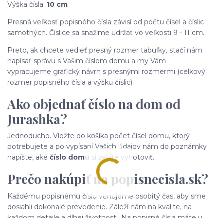
Výška čísla:
10 cm
Presná veľkosť popisného čísla závisí od počtu čísel a číslic
samotných. Číslice sa snažíme udržať vo veľkosti 9 - 11 cm.
Preto, ak chcete vedieť presný rozmer tabuľky, stačí nám
napísať správu s Vašim číslom domu a my Vám
vypracujeme grafický návrh s presnými rozmermi (celkový
rozmer popisného čísla a výšku číslic).
Ako objednať číslo na dom od
Jurashka?
Jednoducho. Vložte do košíka počet čísel domu, ktorý
potrebujete a po vypísaní Vašich údajov nám do poznámky
napíšte, aké
číslo domu
si želáte vyhotoviť.
Prečo nakúpiť na popisnecisla.sk?
Každému popisnému číslu venujeme osobitý čas, aby sme
dosiahli dokonalé prevedenie. Záleží nám na kvalite, na
každom detaile a dlhej životnosti. Na popisné čísla máte u