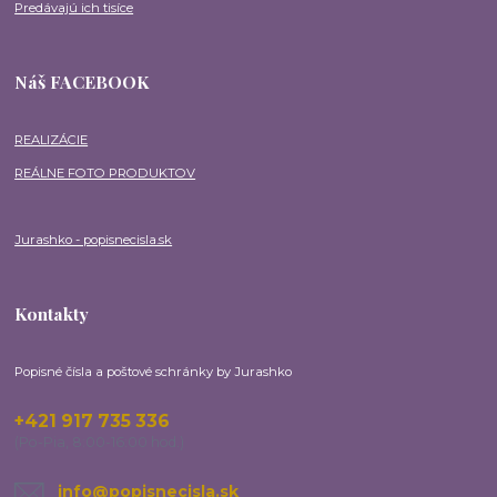
Predávajú ich tisíce
Náš FACEBOOK
REALIZÁCIE
REÁLNE FOTO PRODUKTOV
Jurashko - popisnecisla.sk
Kontakty
Popisné čísla a poštové schránky by Jurashko
+421 917 735 336
(Po-Pia, 8:00-16:00 hod.)
info@popisnecisla.sk