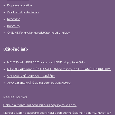
Doprava a platba
Obchodné podmienky
Recenzie
Kontakty
ONLINE Formulár na odstúpenie od zmluvy
Užitočné info
NÁVOD: Ako PRILEPIŤ pomocou LEPIDLA popisné číslo
NÁVOD: Ako osadiť ČÍSLO NA DOM do fasády na DISTANČNÉ SKRUTKY
VZORKOVNÍK dibondu - UKÁŽKY
AKO OBJEDNAŤ číslo na dom od JURASHKA
NAPÍSALI O NÁS:
Gabika a Marcel rozbehli biznis s popisnými číslami
Marcel a Gabika úspešne podnikajú s popisnými číslami na domy. Neveríte?