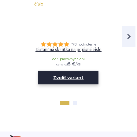
178 hodnotenie
Distančná skrutka na popisné číslo
Lepidl
do 5 pracovných dní
do 
5 €
/
ks
cena od
Zvoliť variant