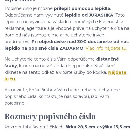
Popisné číslo je možné
prilepiť pomocou lepidla
.
Odporúčame nami vyvinuté
lepidlo od JURASHKA
. Toto
lepidlo sme vyvinuli na základe dlhoročných skúseností v
reklamnej agentúre a je vhodné práve na uchytenie čísla na
dom od nás (samozrejme aj na uchytenie iných
predmetov).
Pri objednávke nad 30€ dostanete od nás
lepidlo na popisné čísla ZADARMO
.
Viac info nájdete tu.
Na uchytenie tohto čísla Vám odporúčame
distančné
šrúby
, ktoré máme v štandardnej ponuke. Stačí, keď
kliknete na tento odkaz a vložíte šrúby do košíka.
Nájdete
ju tu.
Ak neviete, koľko šrúbov Vám bude treba na uchytenie
popisného čísla, kontaktujte nás správou, radi Vám
poradíme.
Rozmery popisného čísla
Rozmer tabuľky pri 3 číslach:
šírka 28,5 cm x výška 15,5 cm