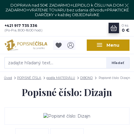
DOPRAVA nad 50€ ZADARMO⭐LEPIDLO k ČÍSLU NA DOM
ZADARMO⭐VRÁTENIE TOVARU bez udania dôvodu⭐PRAKTICKÉ
DARČEKY v každej OBJEDNÁVKE
+421 917 735 336
0
ks
0 €
(Po-Pia, 8:00-16:00 hod.)
Menu
Hľadať
Úvod
POPISNÉ ČÍSLA
podľa MATERIÁLU
DIBOND
Popisné číslo: Dizajn
Popisné číslo: Dizajn