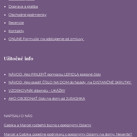
Doprava a platba
Obchodné podmienky
Recenzie
Kontakty
ONLINE Formulár na odstúpenie od zmluvy
Užitočné info
NÁVOD: Ako PRILEPIŤ pomocou LEPIDLA popisné číslo
NÁVOD: Ako osadiť ČÍSLO NA DOM do fasády na DISTANČNÉ SKRUTKY
VZORKOVNÍK dibondu - UKÁŽKY
AKO OBJEDNAŤ číslo na dom od JURASHKA
NAPÍSALI O NÁS:
Gabika a Marcel rozbehli biznis s popisnými číslami
Marcel a Gabika úspešne podnikajú s popisnými číslami na domy. Neveríte?