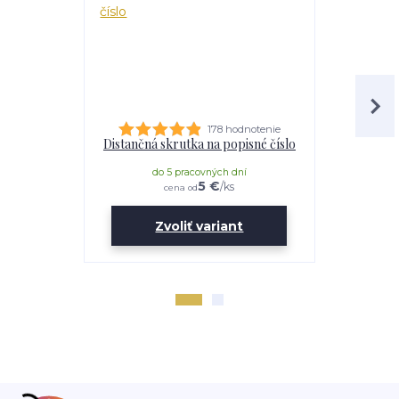
178 hodnotenie
Distančná skrutka na popisné číslo
Lepidl
do 5 pracovných dní
do 
5 €
/
ks
cena od
Zvoliť variant