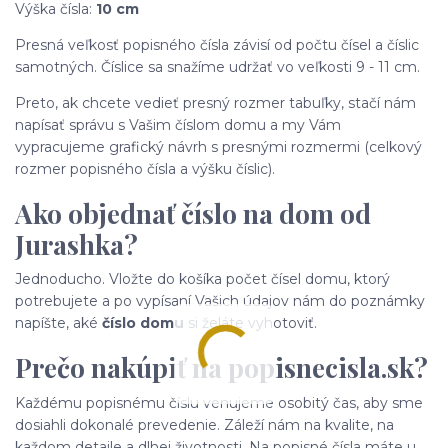
Výška čísla:
10 cm
Presná veľkosť popisného čísla závisí od počtu čísel a číslic
samotných. Číslice sa snažíme udržať vo veľkosti 9 - 11 cm.
Preto, ak chcete vedieť presný rozmer tabuľky, stačí nám
napísať správu s Vašim číslom domu a my Vám
vypracujeme grafický návrh s presnými rozmermi (celkový
rozmer popisného čísla a výšku číslic).
Ako objednať číslo na dom od
Jurashka?
Jednoducho. Vložte do košíka počet čísel domu, ktorý
potrebujete a po vypísaní Vašich údajov nám do poznámky
napíšte, aké
číslo domu
si želáte vyhotoviť.
Prečo nakúpiť na popisnecisla.sk?
Každému popisnému číslu venujeme osobitý čas, aby sme
dosiahli dokonalé prevedenie. Záleží nám na kvalite, na
každom detaile a dlhej životnosti. Na popisné čísla máte u