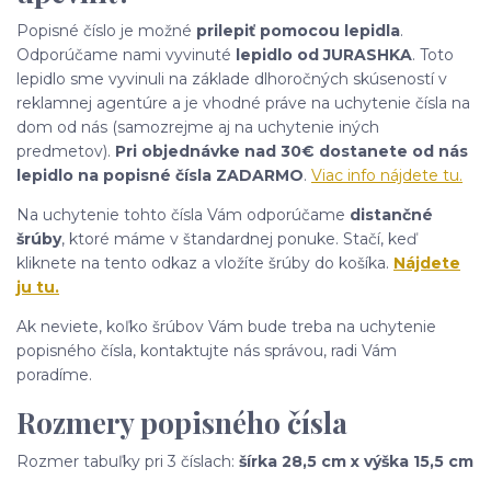
Popisné číslo je možné
prilepiť pomocou lepidla
.
Odporúčame nami vyvinuté
lepidlo od JURASHKA
. Toto
lepidlo sme vyvinuli na základe dlhoročných skúseností v
reklamnej agentúre a je vhodné práve na uchytenie čísla na
dom od nás (samozrejme aj na uchytenie iných
predmetov).
Pri objednávke nad 30€ dostanete od nás
lepidlo na popisné čísla ZADARMO
.
Viac info nájdete tu.
Na uchytenie tohto čísla Vám odporúčame
distančné
šrúby
, ktoré máme v štandardnej ponuke. Stačí, keď
kliknete na tento odkaz a vložíte šrúby do košíka.
Nájdete
ju tu.
Ak neviete, koľko šrúbov Vám bude treba na uchytenie
popisného čísla, kontaktujte nás správou, radi Vám
poradíme.
Rozmery popisného čísla
Rozmer tabuľky pri 3 číslach:
šírka 28,5 cm x výška 15,5 cm