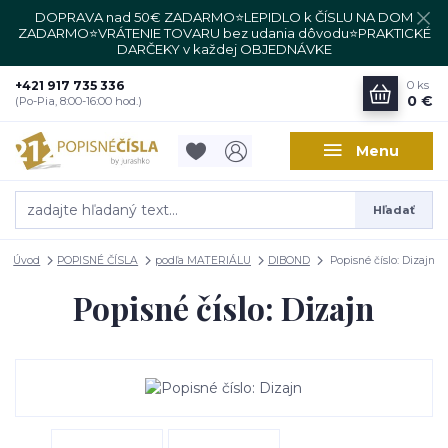
DOPRAVA nad 50€ ZADARMO⭐LEPIDLO k ČÍSLU NA DOM
ZADARMO⭐VRÁTENIE TOVARU bez udania dôvodu⭐PRAKTICKÉ
DARČEKY v každej OBJEDNÁVKE
+421 917 735 336
0
ks
0 €
(Po-Pia, 8:00-16:00 hod.)
Menu
Hľadať
Úvod
POPISNÉ ČÍSLA
podľa MATERIÁLU
DIBOND
Popisné číslo: Dizajn
Popisné číslo: Dizajn