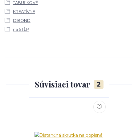
TABUĽKOVÉ
KREATÍVNE
DIBOND
na STĹP
Súvisiaci tovar
2