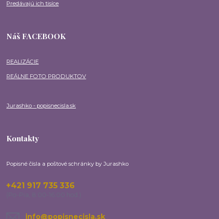
Predávajú ich tisíce
Náš FACEBOOK
REALIZÁCIE
REÁLNE FOTO PRODUKTOV
Jurashko - popisnecisla.sk
Kontakty
Popisné čísla a poštové schránky by Jurashko
+421 917 735 336
(Po-Pia, 8:00-16:00 hod.)
info@popisnecisla.sk