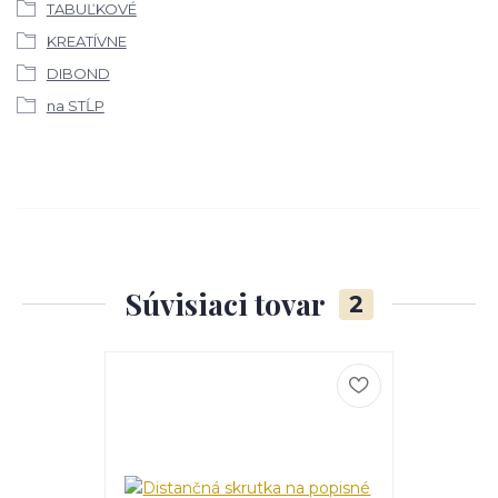
TABUĽKOVÉ
KREATÍVNE
DIBOND
na STĹP
Súvisiaci tovar
2