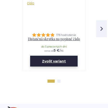
178 hodnotenie
Distančná skrutka na popisné číslo
Lepidl
do 5 pracovných dní
do 
5 €
/
ks
cena od
Zvoliť variant