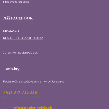
Predávajú ich tisíce
Náš FACEBOOK
REALIZÁCIE
REÁLNE FOTO PRODUKTOV
Jurashko - popisnecisla.sk
Kontakty
Popisné čísla a poštové schránky by Jurashko
+421 917 735 336
(Po-Pia, 8:00-16:00 hod.)
info@popisnecisla.sk