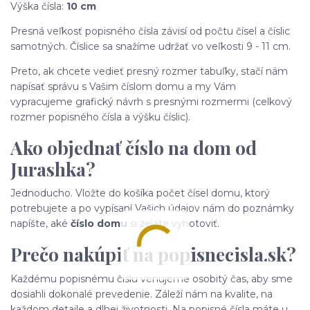
Výška čísla:
10 cm
Presná veľkosť popisného čísla závisí od počtu čísel a číslic
samotných. Číslice sa snažíme udržať vo veľkosti 9 - 11 cm.
Preto, ak chcete vedieť presný rozmer tabuľky, stačí nám
napísať správu s Vašim číslom domu a my Vám
vypracujeme grafický návrh s presnými rozmermi (celkový
rozmer popisného čísla a výšku číslic).
Ako objednať číslo na dom od
Jurashka?
Jednoducho. Vložte do košíka počet čísel domu, ktorý
potrebujete a po vypísaní Vašich údajov nám do poznámky
napíšte, aké
číslo domu
si želáte vyhotoviť.
Prečo nakúpiť na popisnecisla.sk?
Každému popisnému číslu venujeme osobitý čas, aby sme
dosiahli dokonalé prevedenie. Záleží nám na kvalite, na
každom detaile a dlhej životnosti. Na popisné čísla máte u