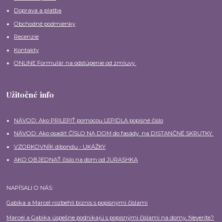
Doprava a platba
Obchodné podmienky
Recenzie
Kontakty
ONLINE Formulár na odstúpenie od zmluvy
Užitočné info
NÁVOD: Ako PRILEPIŤ pomocou LEPIDLA popisné číslo
NÁVOD: Ako osadiť ČÍSLO NA DOM do fasády na DISTANČNÉ SKRUTKY
VZORKOVNÍK dibondu - UKÁŽKY
AKO OBJEDNAŤ číslo na dom od JURASHKA
NAPÍSALI O NÁS:
Gabika a Marcel rozbehli biznis s popisnými číslami
Marcel a Gabika úspešne podnikajú s popisnými číslami na domy. Neveríte?