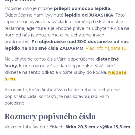
Popisné číslo je možné
prilepiť pomocou lepidla
.
Odporúčame nami vyvinuté
lepidlo od JURASHKA
. Toto
lepidlo sme vyvinuli na základe dlhoročných skúseností v
reklamnej agentúre a je vhodné práve na uchytenie čísla na
dom od nás (samozrejme aj na uchytenie iných
predmetov).
Pri objednávke nad 30€ dostanete od nás
lepidlo na popisné čísla ZADARMO
.
Viac info nájdete tu.
Na uchytenie tohto čísla Vám odporúčame
distančné
šrúby
, ktoré máme v štandardnej ponuke. Stačí, keď
kliknete na tento odkaz a vložíte šrúby do košíka.
Nájdete
ju tu.
Ak neviete, koľko šrúbov Vám bude treba na uchytenie
popisného čísla, kontaktujte nás správou, radi Vám
poradíme.
Rozmery popisného čísla
Rozmer tabuľky pri 3 číslach:
šírka 28,5 cm x výška 15,5 cm