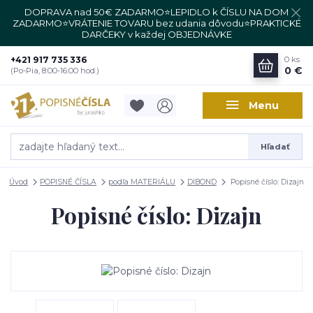
DOPRAVA nad 50€ ZADARMO⭐LEPIDLO k ČÍSLU NA DOM
ZADARMO⭐VRÁTENIE TOVARU bez udania dôvodu⭐PRAKTICKÉ
DARČEKY v každej OBJEDNÁVKE
+421 917 735 336
0
ks
0 €
(Po-Pia, 8:00-16:00 hod.)
Menu
Hľadať
Úvod
POPISNÉ ČÍSLA
podľa MATERIÁLU
DIBOND
Popisné číslo: Dizajn
Popisné číslo: Dizajn