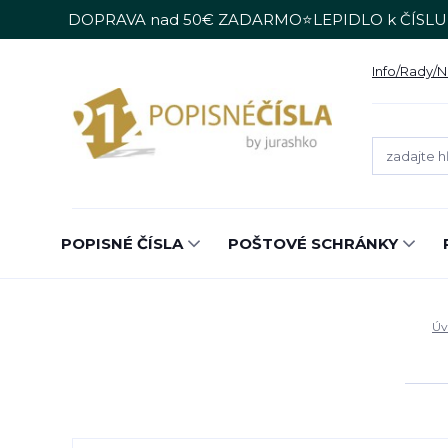
DOPRAVA nad 50€ ZADARMO⭐LEPIDLO k ČÍSLU
Info/Rady/
POPISNÉ ČÍSLA
POŠTOVÉ SCHRÁNKY
Úv