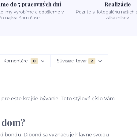
me do 5 pracovných dní
Realizácie
te, my vyrobíme a odošleme v
Pozrite si fotogalériu našich
čo najkratšom čase
zákazníkov.
Komentáre
Súvisiaci tovar
0
2
pre ešte krajšie bývanie. Toto štýlové číslo Vám
a dom?
 - dibondu. Dibond sa vyznačuje hlavne svojou