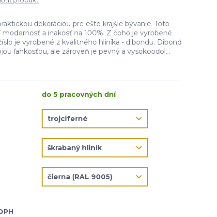
tiť produkt
praktickou dekoráciou pre ešte krajšie bývanie. Toto
čí modernosť a inakosť na 100%. Z čoho je vyrobené
íslo je vyrobené z kvalitného hliníka - dibondu. Dibond
jou ľahkosťou, ale zároveň je pevný a vysokoodol...
do 5 pracovných dní
 DPH