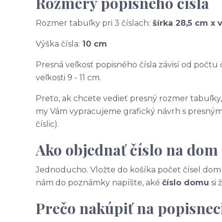
Rozmery popisného čísla
Rozmer tabuľky pri 3 číslach:
šírka 28,5 cm x 
Výška čísla:
10 cm
Presná veľkosť popisného čísla závisí od počtu č
veľkosti 9 - 11 cm.
Preto, ak chcete vedieť presný rozmer tabuľky
my Vám vypracujeme grafický návrh s presnými
číslic).
Ako objednať číslo na dom
Jednoducho. Vložte do košíka počet čísel domu
nám do poznámky napíšte, aké
číslo domu
si 
Prečo nakúpiť na popisneci