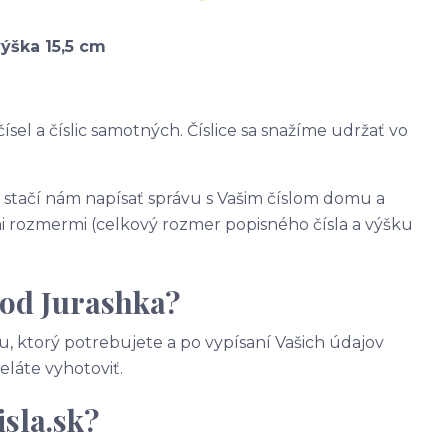
výška 15,5 cm
ísel a číslic samotných. Číslice sa snažíme udržať vo
, stačí nám napísať správu s Vašim číslom domu a
 rozmermi (celkový rozmer popisného čísla a výšku
 od Jurashka?
, ktorý potrebujete a po vypísaní Vašich údajov
želáte vyhotoviť.
sla.sk?