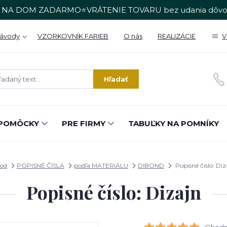
 NA DOM ZADARMO⭐VRÁTENIE TOVARU bez udania dôvo
Návody
VZORKOVNÍK FARIEB
O nás
REALIZÁCIE
V
Hľadať
POMÔCKY
PRE FIRMY
TABUĽKY NA POMNÍKY
od
POPISNÉ ČÍSLA
podľa MATERIÁLU
DIBOND
Popisné číslo: Diz
Popisné číslo: Dizajn