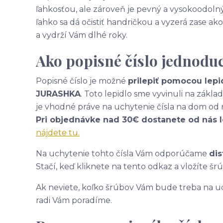
ľahkosťou, ale zároveň je pevný a vysokoodolný
ľahko sa dá očistiť handričkou a vyzerá zase 
a vydrží Vám dlhé roky.
Ako popisné číslo jednodu
Popisné číslo je možné
prilepiť pomocou lepi
JURASHKA
. Toto lepidlo sme vyvinuli na zákl
je vhodné práve na uchytenie čísla na dom od 
Pri objednávke nad 30€ dostanete od nás 
nájdete tu.
Na uchytenie tohto čísla Vám odporúčame
dis
Stačí, keď kliknete na tento odkaz a vložíte šr
Ak neviete, koľko šrúbov Vám bude treba na uc
radi Vám poradíme.