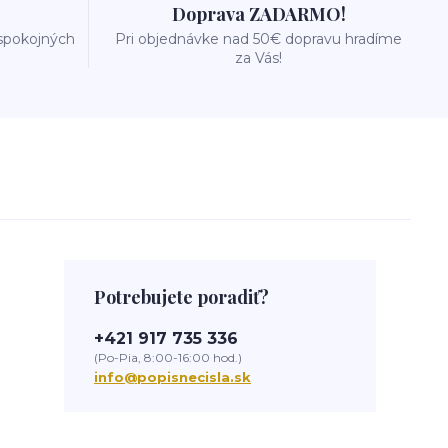
Doprava ZADARMO!
 spokojných
Pri objednávke nad 50€ dopravu hradíme
za Vás!
Potrebujete poradiť?
+421 917 735 336
(Po-Pia, 8:00-16:00 hod.)
info@popisnecisla.sk