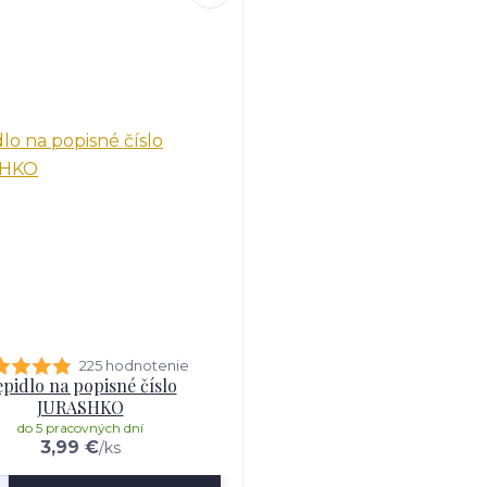
225 hodnotenie
pidlo na popisné číslo
JURASHKO
do 5 pracovných dní
3,99 €
/
ks