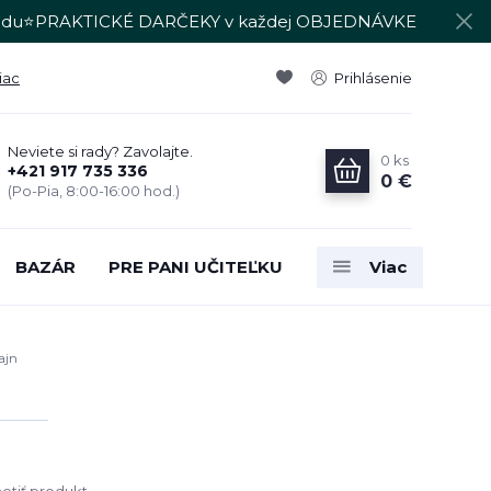
du⭐PRAKTICKÉ DARČEKY v každej OBJEDNÁVKE
iac
Prihlásenie
Neviete si rady? Zavolajte.
0
ks
+421 917 735 336
0 €
(Po-Pia, 8:00-16:00 hod.)
BAZÁR
PRE PANI UČITEĽKU
Viac
ajn