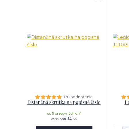
178 hodnotenie
Distančná skrutka na popisné číslo
Le
do 5 pracovných dní
5 €
/
ks
cena od