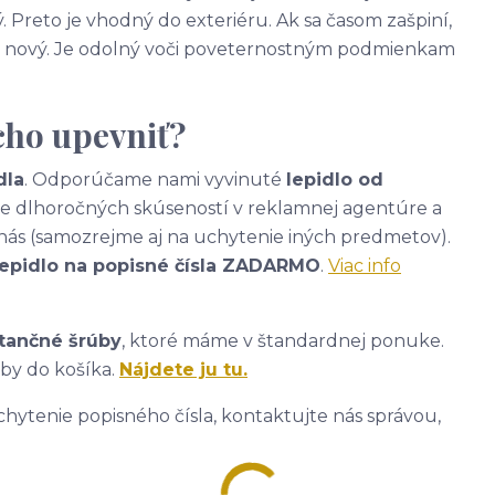
. Preto je vhodný do exteriéru. Ak sa časom zašpiní,
ako nový. Je odolný voči poveternostným podmienkam
cho upevniť?
dla
. Odporúčame nami vyvinuté
lepidlo od
ade dlhoročných skúseností v reklamnej agentúre a
nás (samozrejme aj na uchytenie iných predmetov).
lepidlo na popisné čísla ZADARMO
.
Viac info
tančné šrúby
, ktoré máme v štandardnej ponuke.
úby do košíka.
Nájdete ju tu.
hytenie popisného čísla, kontaktujte nás správou,