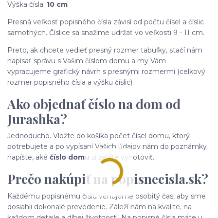
Výška čísla:
10 cm
Presná veľkosť popisného čísla závisí od počtu čísel a číslic
samotných. Číslice sa snažíme udržať vo veľkosti 9 - 11 cm.
Preto, ak chcete vedieť presný rozmer tabuľky, stačí nám
napísať správu s Vašim číslom domu a my Vám
vypracujeme grafický návrh s presnými rozmermi (celkový
rozmer popisného čísla a výšku číslic).
Ako objednať číslo na dom od
Jurashka?
Jednoducho. Vložte do košíka počet čísel domu, ktorý
potrebujete a po vypísaní Vašich údajov nám do poznámky
napíšte, aké
číslo domu
si želáte vyhotoviť.
Prečo nakúpiť na popisnecisla.sk?
Každému popisnému číslu venujeme osobitý čas, aby sme
dosiahli dokonalé prevedenie. Záleží nám na kvalite, na
každom detaile a dlhej životnosti. Na popisné čísla máte u