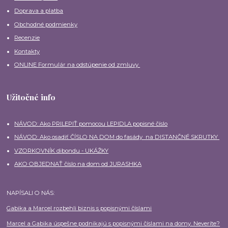
Doprava a platba
Obchodné podmienky
Recenzie
Kontakty
ONLINE Formulár na odstúpenie od zmluvy
Užitočné info
NÁVOD: Ako PRILEPIŤ pomocou LEPIDLA popisné číslo
NÁVOD: Ako osadiť ČÍSLO NA DOM do fasády na DISTANČNÉ SKRUTKY
VZORKOVNÍK dibondu - UKÁŽKY
AKO OBJEDNAŤ číslo na dom od JURASHKA
NAPÍSALI O NÁS:
Gabika a Marcel rozbehli biznis s popisnými číslami
Marcel a Gabika úspešne podnikajú s popisnými číslami na domy. Neveríte?