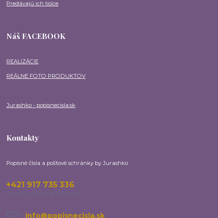
Predávajú ich tisíce
Náš FACEBOOK
REALIZÁCIE
REÁLNE FOTO PRODUKTOV
Jurashko - popisnecisla.sk
Kontakty
Popisné čísla a poštové schránky by Jurashko
+421 917 735 336
(Po-Pia, 8:00-16:00 hod.)
info@popisnecisla.sk