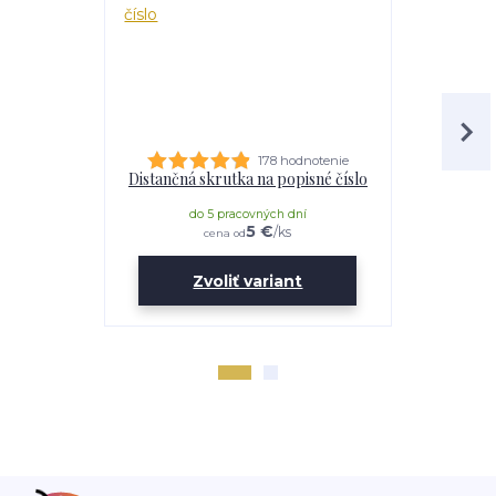
178 hodnotenie
Distančná skrutka na popisné číslo
Lepidl
do 5 pracovných dní
do 
5 €
/
ks
cena od
Zvoliť variant