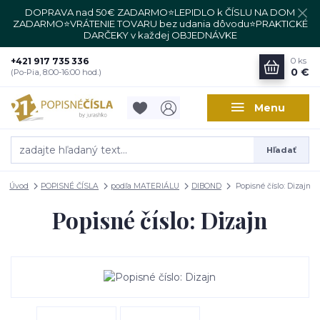
DOPRAVA nad 50€ ZADARMO⭐LEPIDLO k ČÍSLU NA DOM
ZADARMO⭐VRÁTENIE TOVARU bez udania dôvodu⭐PRAKTICKÉ
DARČEKY v každej OBJEDNÁVKE
+421 917 735 336
0
ks
0 €
(Po-Pia, 8:00-16:00 hod.)
Menu
Hľadať
Úvod
POPISNÉ ČÍSLA
podľa MATERIÁLU
DIBOND
Popisné číslo: Dizajn
Popisné číslo: Dizajn