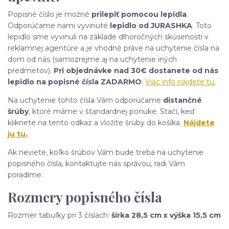
Popisné číslo je možné
prilepiť pomocou lepidla
.
Odporúčame nami vyvinuté
lepidlo od JURASHKA
. Toto
lepidlo sme vyvinuli na základe dlhoročných skúseností v
reklamnej agentúre a je vhodné práve na uchytenie čísla na
dom od nás (samozrejme aj na uchytenie iných
predmetov).
Pri objednávke nad 30€ dostanete od nás
lepidlo na popisné čísla ZADARMO
.
Viac info nájdete tu.
Na uchytenie tohto čísla Vám odporúčame
distančné
šrúby
, ktoré máme v štandardnej ponuke. Stačí, keď
kliknete na tento odkaz a vložíte šrúby do košíka.
Nájdete
ju tu.
Ak neviete, koľko šrúbov Vám bude treba na uchytenie
popisného čísla, kontaktujte nás správou, radi Vám
poradíme.
Rozmery popisného čísla
Rozmer tabuľky pri 3 číslach:
šírka 28,5 cm x výška 15,5 cm