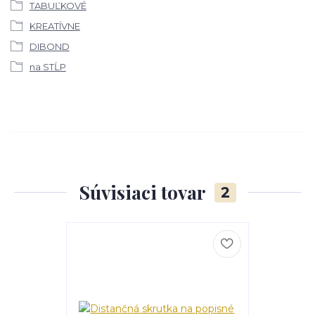
TABUĽKOVÉ
KREATÍVNE
DIBOND
na STĹP
Súvisiaci tovar
2