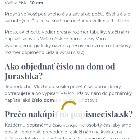
Výška čísla:
10 cm
Presná veľkosť popisného čísla závisí od počtu čísel a číslic
samotných. Číslice sa snažíme udržať vo veľkosti 9 - 11 cm.
Preto, ak chcete vedieť presný rozmer tabuľky, stačí nám
napísať správu s Vašim číslom domu a my Vám
vypracujeme grafický návrh s presnými rozmermi (celkový
rozmer popisného čísla a výšku číslic).
Ako objednať číslo na dom od
Jurashka?
Jednoducho. Vložte do košíka počet čísel domu, ktorý
potrebujete a po vypísaní Vašich údajov nám do poznámky
napíšte, aké
číslo domu
si želáte vyhotoviť.
Prečo nakúpiť na popisnecisla.sk?
Každému popisnému číslu venujeme osobitý čas, aby sme
dosiahli dokonalé prevedenie. Záleží nám na kvalite, na
každom detaile a dlhej životnosti. Na popisné čísla máte u