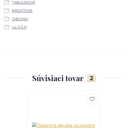
TABUĽKOVÉ
KREATÍVNE
DIBOND
na STĹP
Súvisiaci tovar
2