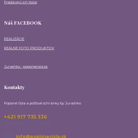
Predávajú ich tisíce
Náš FACEBOOK
REALIZÁCIE
REÁLNE FOTO PRODUKTOV
Jurashko - popisnecisla.sk
Kontakty
Popisné čísla a poštové schránky by Jurashko
+421 917 735 336
(Po-Pia, 8:00-16:00 hod.)
info@popisnecisla.sk