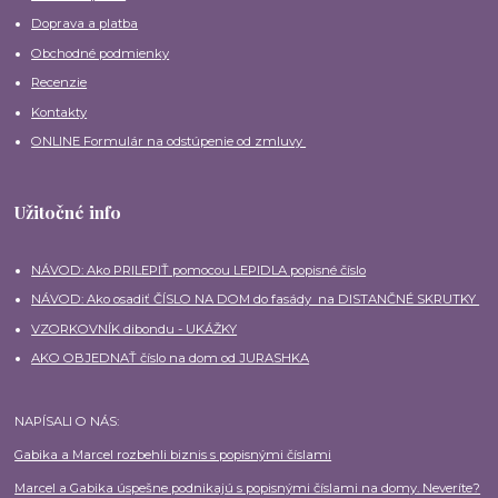
Doprava a platba
Obchodné podmienky
Recenzie
Kontakty
ONLINE Formulár na odstúpenie od zmluvy
Užitočné info
NÁVOD: Ako PRILEPIŤ pomocou LEPIDLA popisné číslo
NÁVOD: Ako osadiť ČÍSLO NA DOM do fasády na DISTANČNÉ SKRUTKY
VZORKOVNÍK dibondu - UKÁŽKY
AKO OBJEDNAŤ číslo na dom od JURASHKA
NAPÍSALI O NÁS:
Gabika a Marcel rozbehli biznis s popisnými číslami
Marcel a Gabika úspešne podnikajú s popisnými číslami na domy. Neveríte?