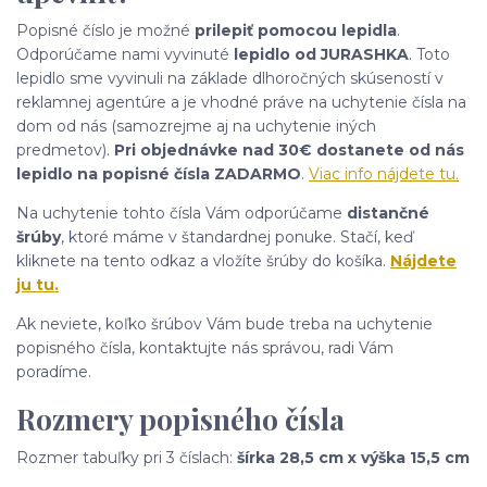
Popisné číslo je možné
prilepiť pomocou lepidla
.
Odporúčame nami vyvinuté
lepidlo od JURASHKA
. Toto
lepidlo sme vyvinuli na základe dlhoročných skúseností v
reklamnej agentúre a je vhodné práve na uchytenie čísla na
dom od nás (samozrejme aj na uchytenie iných
predmetov).
Pri objednávke nad 30€ dostanete od nás
lepidlo na popisné čísla ZADARMO
.
Viac info nájdete tu.
Na uchytenie tohto čísla Vám odporúčame
distančné
šrúby
, ktoré máme v štandardnej ponuke. Stačí, keď
kliknete na tento odkaz a vložíte šrúby do košíka.
Nájdete
ju tu.
Ak neviete, koľko šrúbov Vám bude treba na uchytenie
popisného čísla, kontaktujte nás správou, radi Vám
poradíme.
Rozmery popisného čísla
Rozmer tabuľky pri 3 číslach:
šírka 28,5 cm x výška 15,5 cm