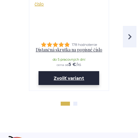
178 hodnotenie
Distančná skrutka na popisné číslo
Lepidl
do 5 pracovných dní
do 
5 €
/
ks
cena od
Zvoliť variant