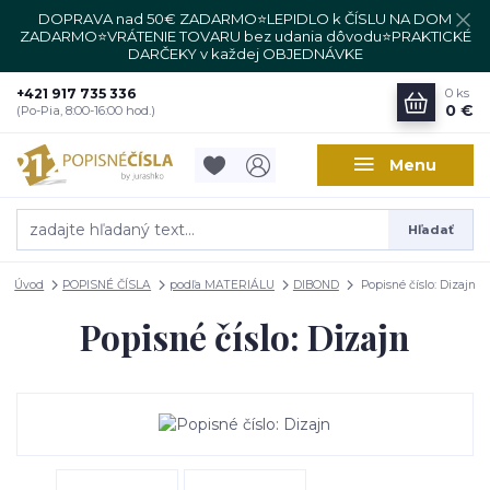
DOPRAVA nad 50€ ZADARMO⭐LEPIDLO k ČÍSLU NA DOM
ZADARMO⭐VRÁTENIE TOVARU bez udania dôvodu⭐PRAKTICKÉ
DARČEKY v každej OBJEDNÁVKE
+421 917 735 336
0
ks
0 €
(Po-Pia, 8:00-16:00 hod.)
Menu
Hľadať
Úvod
POPISNÉ ČÍSLA
podľa MATERIÁLU
DIBOND
Popisné číslo: Dizajn
Popisné číslo: Dizajn