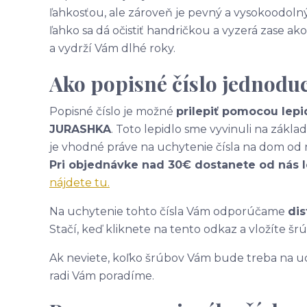
ľahkosťou, ale zároveň je pevný a vysokoodolný
ľahko sa dá očistiť handričkou a vyzerá zase 
a vydrží Vám dlhé roky.
Ako popisné číslo jednodu
Popisné číslo je možné
prilepiť pomocou lepi
JURASHKA
. Toto lepidlo sme vyvinuli na zákl
je vhodné práve na uchytenie čísla na dom od 
Pri objednávke nad 30€ dostanete od nás 
nájdete tu.
Na uchytenie tohto čísla Vám odporúčame
dis
Stačí, keď kliknete na tento odkaz a vložíte šr
Ak neviete, koľko šrúbov Vám bude treba na uc
radi Vám poradíme.