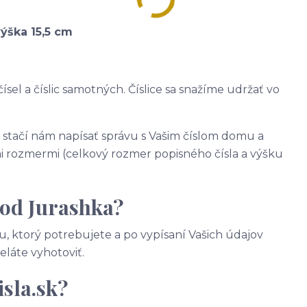
výška 15,5 cm
ísel a číslic samotných. Číslice sa snažíme udržať vo
, stačí nám napísať správu s Vašim číslom domu a
 rozmermi (celkový rozmer popisného čísla a výšku
 od Jurashka?
, ktorý potrebujete a po vypísaní Vašich údajov
želáte vyhotoviť.
sla.sk?