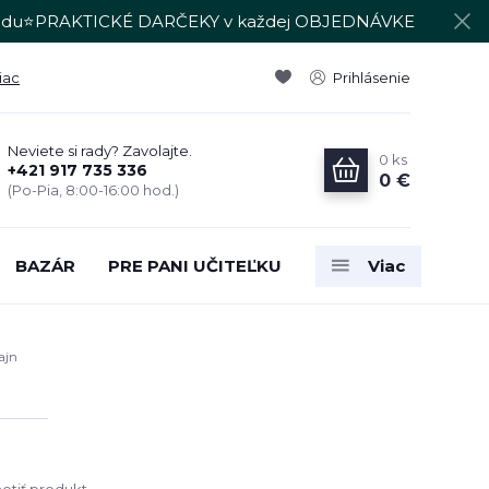
du⭐PRAKTICKÉ DARČEKY v každej OBJEDNÁVKE
iac
Prihlásenie
Neviete si rady? Zavolajte.
0
ks
+421 917 735 336
0 €
(Po-Pia, 8:00-16:00 hod.)
BAZÁR
PRE PANI UČITEĽKU
Viac
ajn