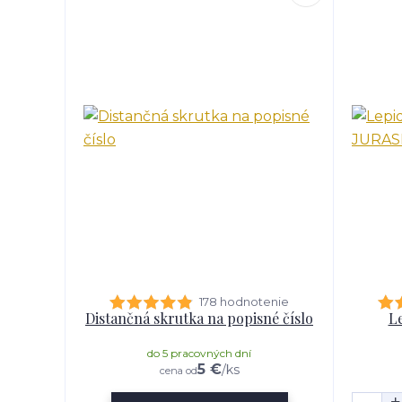
178 hodnotenie
Distančná skrutka na popisné číslo
Le
do 5 pracovných dní
5 €
/
ks
cena od