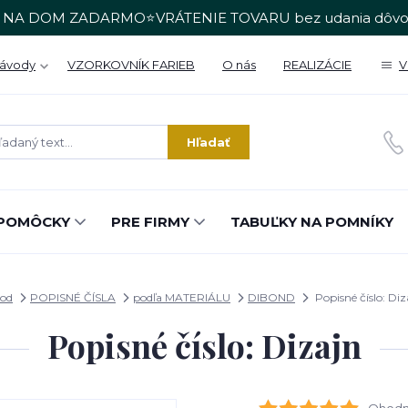
 NA DOM ZADARMO⭐VRÁTENIE TOVARU bez udania dôvo
Návody
VZORKOVNÍK FARIEB
O nás
REALIZÁCIE
V
Hľadať
POMÔCKY
PRE FIRMY
TABUĽKY NA POMNÍKY
od
POPISNÉ ČÍSLA
podľa MATERIÁLU
DIBOND
Popisné číslo: Diz
Popisné číslo: Dizajn