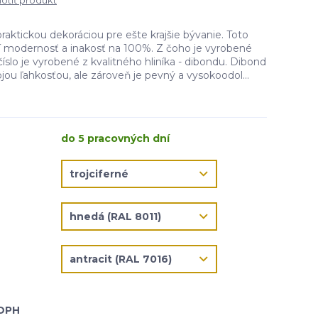
tiť produkt
praktickou dekoráciou pre ešte krajšie bývanie. Toto
čí modernosť a inakosť na 100%. Z čoho je vyrobené
íslo je vyrobené z kvalitného hliníka - dibondu. Dibond
jou ľahkosťou, ale zároveň je pevný a vysokoodol...
do 5 pracovných dní
 DPH