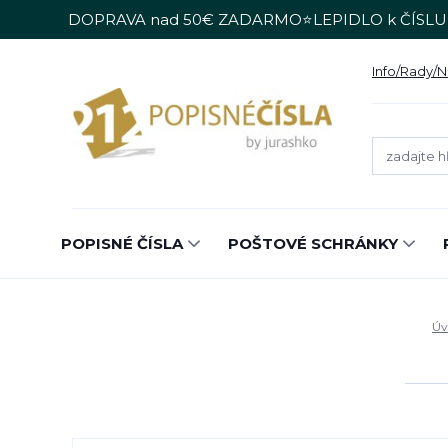
DOPRAVA nad 50€ ZADARMO⭐LEPIDLO k ČÍSLU
Info/Rady/
POPISNÉ ČÍSLA
POŠTOVÉ SCHRÁNKY
Úv