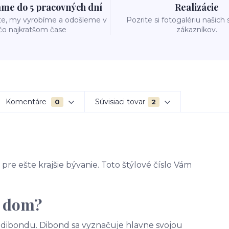
me do 5 pracovných dní
Realizácie
te, my vyrobíme a odošleme v
Pozrite si fotogalériu našich
čo najkratšom čase
zákazníkov.
Komentáre
Súvisiaci tovar
0
2
pre ešte krajšie bývanie. Toto štýlové číslo Vám
a dom?
 - dibondu. Dibond sa vyznačuje hlavne svojou