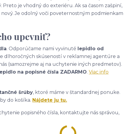
. Preto je vhodný do exteriéru. Ak sa časom zašpiní,
ako nový. Je odolný voči poveternostným podmienkam
cho upevniť?
dla
. Odporúčame nami vyvinuté
lepidlo od
ade dlhoročných skúseností v reklamnej agentúre a
nás (samozrejme aj na uchytenie iných predmetov).
lepidlo na popisné čísla ZADARMO
.
Viac info
tančné šrúby
, ktoré máme v štandardnej ponuke.
úby do košíka.
Nájdete ju tu.
hytenie popisného čísla, kontaktujte nás správou,