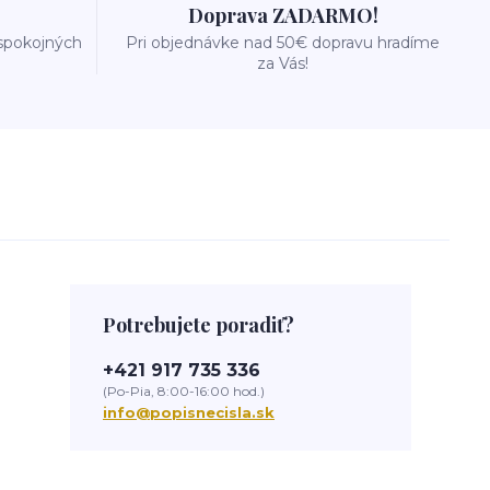
Doprava ZADARMO!
 spokojných
Pri objednávke nad 50€ dopravu hradíme
za Vás!
Potrebujete poradiť?
+421 917 735 336
(Po-Pia, 8:00-16:00 hod.)
info@popisnecisla.sk