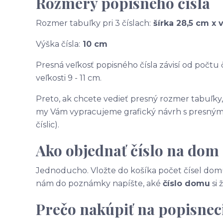
Rozmery popisného čísla
Rozmer tabuľky pri 3 číslach:
šírka 28,5 cm x 
Výška čísla:
10 cm
Presná veľkosť popisného čísla závisí od počtu č
veľkosti 9 - 11 cm.
Preto, ak chcete vedieť presný rozmer tabuľky
my Vám vypracujeme grafický návrh s presnými
číslic).
Ako objednať číslo na dom
Jednoducho. Vložte do košíka počet čísel domu
nám do poznámky napíšte, aké
číslo domu
si 
Prečo nakúpiť na popisneci