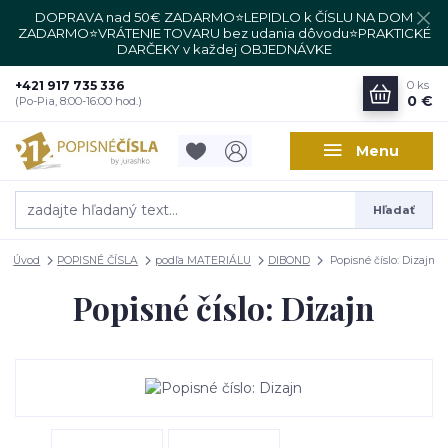
DOPRAVA nad 50€ ZADARMO⭐LEPIDLO k ČÍSLU NA DOM
ZADARMO⭐VRÁTENIE TOVARU bez udania dôvodu⭐PRAKTICKÉ
DARČEKY v každej OBJEDNÁVKE
+421 917 735 336
0
ks
0 €
(Po-Pia, 8:00-16:00 hod.)
Menu
Hľadať
Úvod
POPISNÉ ČÍSLA
podľa MATERIÁLU
DIBOND
Popisné číslo: Dizajn
Popisné číslo: Dizajn