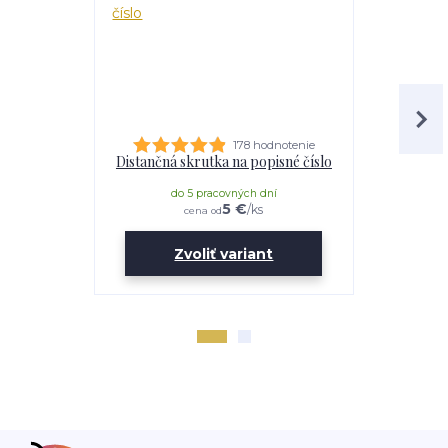
178 hodnotenie
Distančná skrutka na popisné číslo
Lepidl
do 5 pracovných dní
do 
5 €
/
ks
cena od
Zvoliť variant