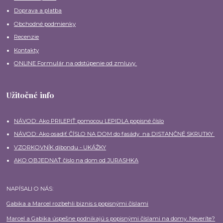
Doprava a platba
Obchodné podmienky
Recenzie
Kontakty
ONLINE Formulár na odstúpenie od zmluvy
Užitočné info
NÁVOD: Ako PRILEPIŤ pomocou LEPIDLA popisné číslo
NÁVOD: Ako osadiť ČÍSLO NA DOM do fasády na DISTANČNÉ SKRUTKY
VZORKOVNÍK dibondu - UKÁŽKY
AKO OBJEDNAŤ číslo na dom od JURASHKA
NAPÍSALI O NÁS:
Gabika a Marcel rozbehli biznis s popisnými číslami
Marcel a Gabika úspešne podnikajú s popisnými číslami na domy. Neveríte?