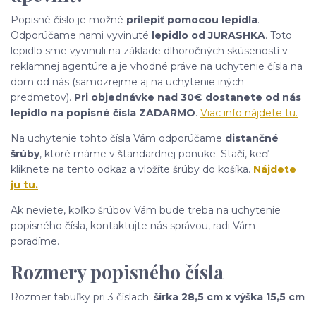
Popisné číslo je možné
prilepiť pomocou lepidla
.
Odporúčame nami vyvinuté
lepidlo od JURASHKA
. Toto
lepidlo sme vyvinuli na základe dlhoročných skúseností v
reklamnej agentúre a je vhodné práve na uchytenie čísla na
dom od nás (samozrejme aj na uchytenie iných
predmetov).
Pri objednávke nad 30€ dostanete od nás
lepidlo na popisné čísla ZADARMO
.
Viac info nájdete tu.
Na uchytenie tohto čísla Vám odporúčame
distančné
šrúby
, ktoré máme v štandardnej ponuke. Stačí, keď
kliknete na tento odkaz a vložíte šrúby do košíka.
Nájdete
ju tu.
Ak neviete, koľko šrúbov Vám bude treba na uchytenie
popisného čísla, kontaktujte nás správou, radi Vám
poradíme.
Rozmery popisného čísla
Rozmer tabuľky pri 3 číslach:
šírka 28,5 cm x výška 15,5 cm