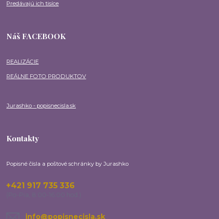
Predávajú ich tisíce
Náš FACEBOOK
REALIZÁCIE
REÁLNE FOTO PRODUKTOV
Jurashko - popisnecisla.sk
Kontakty
Popisné čísla a poštové schránky by Jurashko
+421 917 735 336
(Po-Pia, 8:00-16:00 hod.)
info@popisnecisla.sk