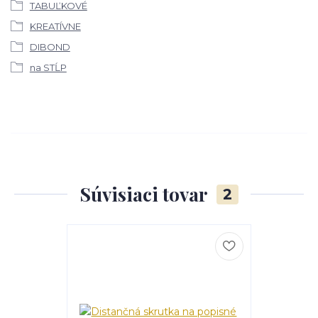
TABUĽKOVÉ
KREATÍVNE
DIBOND
na STĹP
Súvisiaci tovar
2