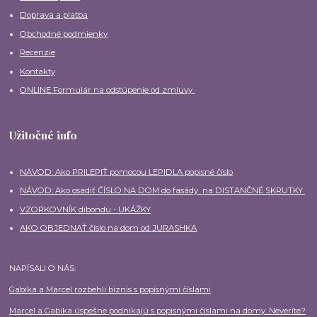
Doprava a platba
Obchodné podmienky
Recenzie
Kontakty
ONLINE Formulár na odstúpenie od zmluvy
Užitočné info
NÁVOD: Ako PRILEPIŤ pomocou LEPIDLA popisné číslo
NÁVOD: Ako osadiť ČÍSLO NA DOM do fasády na DISTANČNÉ SKRUTKY
VZORKOVNÍK dibondu - UKÁŽKY
AKO OBJEDNAŤ číslo na dom od JURASHKA
NAPÍSALI O NÁS:
Gabika a Marcel rozbehli biznis s popisnými číslami
Marcel a Gabika úspešne podnikajú s popisnými číslami na domy. Neveríte?