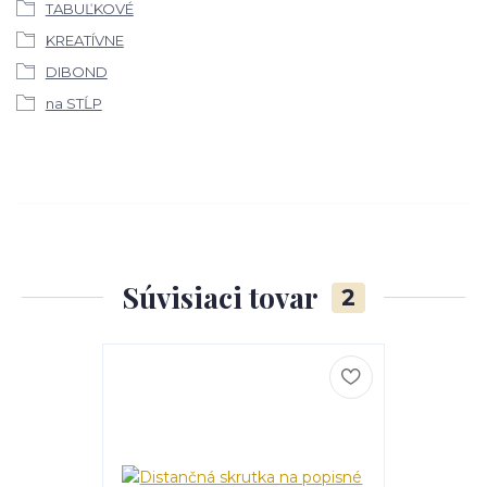
TABUĽKOVÉ
KREATÍVNE
DIBOND
na STĹP
Súvisiaci tovar
2