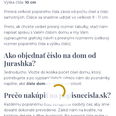
Výška čísla:
10 cm
Presná veľkosť popisného čísla závisí od počtu čísel a číslic
samotných. Číslice sa snažíme udržať vo veľkosti 9 - 11 cm.
Preto, ak chcete vedieť presný rozmer tabuľky, stačí nám
napísať správu s Vašim číslom domu a my Vám
vypracujeme grafický návrh s presnými rozmermi (celkový
rozmer popisného čísla a výšku číslic).
Ako objednať číslo na dom od
Jurashka?
Jednoducho. Vložte do košíka počet čísel domu, ktorý
potrebujete a po vypísaní Vašich údajov nám do poznámky
napíšte, aké
číslo domu
si želáte vyhotoviť.
Prečo nakúpiť na popisnecisla.sk?
Každému popisnému číslu venujeme osobitý čas, aby sme
dosiahli dokonalé prevedenie. Záleží nám na kvalite, na
každom detaile a dlhej životnosti. Na popisné čísla máte u