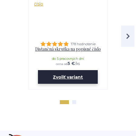
178 hodnotenie
Distančná skrutka na popisné číslo
Lepidl
do 5 pracovných dní
do 
5 €
/
ks
cena od
Zvoliť variant