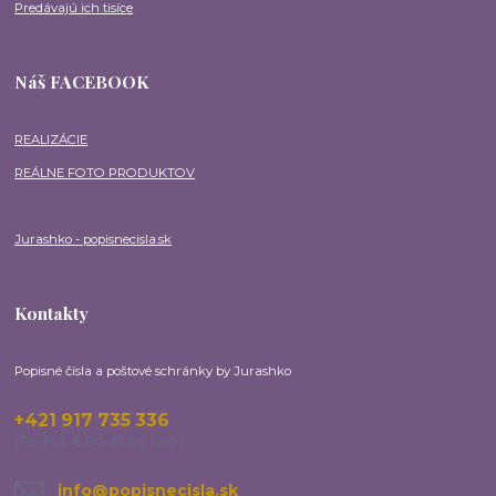
Predávajú ich tisíce
Náš FACEBOOK
REALIZÁCIE
REÁLNE FOTO PRODUKTOV
Jurashko - popisnecisla.sk
Kontakty
Popisné čísla a poštové schránky by Jurashko
+421 917 735 336
(Po-Pia, 8:00-16:00 hod.)
info@popisnecisla.sk