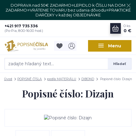
DOPRAVA nad 50€ ZADARMO⭐LEPIDLO k ČÍSLU NA DOM
ZADARMO⭐VRÁTENIE TOVARU bez udania dôvodu⭐PRAKTICKÉ
DARČEKY v každej OBJEDNÁVKE
+421 917 735 336
0
ks
0 €
(Po-Pia, 8:00-16:00 hod.)
Menu
Hľadať
Úvod
POPISNÉ ČÍSLA
podľa MATERIÁLU
DIBOND
Popisné číslo: Dizajn
Popisné číslo: Dizajn