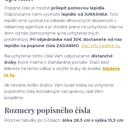
Popisné číslo je možné
prilepiť pomocou lepidla
.
Odporúčame nami vyvinuté
lepidlo od JURASHKA
. Toto
lepidlo sme vyvinuli na základe dlhoročných skúseností v
reklamnej agentúre a je vhodné práve na uchytenie čísla na
dom od nás (samozrejme aj na uchytenie iných
predmetov).
Pri objednávke nad 30€ dostanete od nás
lepidlo na popisné čísla ZADARMO
.
Viac info nájdete tu.
Na uchytenie tohto čísla Vám odporúčame
distančné
šrúby
, ktoré máme v štandardnej ponuke. Stačí, keď
kliknete na tento odkaz a vložíte šrúby do košíka.
Nájdete
ju tu.
Ak neviete, koľko šrúbov Vám bude treba na uchytenie
popisného čísla, kontaktujte nás správou, radi Vám
poradíme.
Rozmery popisného čísla
Rozmer tabuľky pri 3 číslach:
šírka 28,5 cm x výška 15,5 cm