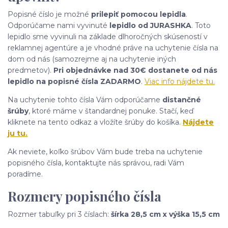
Popisné číslo je možné
prilepiť pomocou lepidla
.
Odporúčame nami vyvinuté
lepidlo od JURASHKA
. Toto
lepidlo sme vyvinuli na základe dlhoročných skúseností v
reklamnej agentúre a je vhodné práve na uchytenie čísla na
dom od nás (samozrejme aj na uchytenie iných
predmetov).
Pri objednávke nad 30€ dostanete od nás
lepidlo na popisné čísla ZADARMO
.
Viac info nájdete tu.
Na uchytenie tohto čísla Vám odporúčame
distančné
šrúby
, ktoré máme v štandardnej ponuke. Stačí, keď
kliknete na tento odkaz a vložíte šrúby do košíka.
Nájdete
ju tu.
Ak neviete, koľko šrúbov Vám bude treba na uchytenie
popisného čísla, kontaktujte nás správou, radi Vám
poradíme.
Rozmery popisného čísla
Rozmer tabuľky pri 3 číslach:
šírka 28,5 cm x výška 15,5 cm