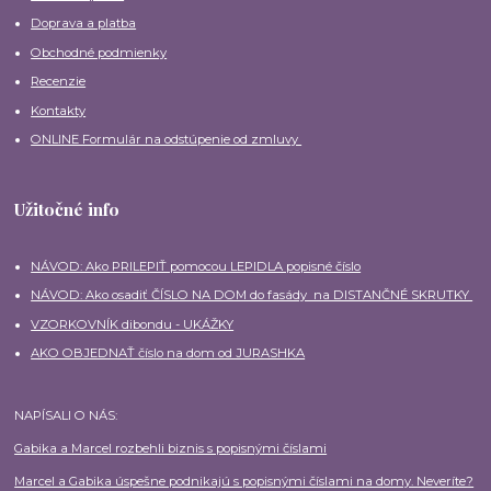
Doprava a platba
Obchodné podmienky
Recenzie
Kontakty
ONLINE Formulár na odstúpenie od zmluvy
Užitočné info
NÁVOD: Ako PRILEPIŤ pomocou LEPIDLA popisné číslo
NÁVOD: Ako osadiť ČÍSLO NA DOM do fasády na DISTANČNÉ SKRUTKY
VZORKOVNÍK dibondu - UKÁŽKY
AKO OBJEDNAŤ číslo na dom od JURASHKA
NAPÍSALI O NÁS:
Gabika a Marcel rozbehli biznis s popisnými číslami
Marcel a Gabika úspešne podnikajú s popisnými číslami na domy. Neveríte?