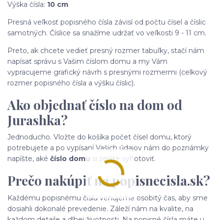
Výška čísla:
10 cm
Presná veľkosť popisného čísla závisí od počtu čísel a číslic
samotných. Číslice sa snažíme udržať vo veľkosti 9 - 11 cm.
Preto, ak chcete vedieť presný rozmer tabuľky, stačí nám
napísať správu s Vašim číslom domu a my Vám
vypracujeme grafický návrh s presnými rozmermi (celkový
rozmer popisného čísla a výšku číslic).
Ako objednať číslo na dom od
Jurashka?
Jednoducho. Vložte do košíka počet čísel domu, ktorý
potrebujete a po vypísaní Vašich údajov nám do poznámky
napíšte, aké
číslo domu
si želáte vyhotoviť.
Prečo nakúpiť na popisnecisla.sk?
Každému popisnému číslu venujeme osobitý čas, aby sme
dosiahli dokonalé prevedenie. Záleží nám na kvalite, na
každom detaile a dlhej životnosti. Na popisné čísla máte u