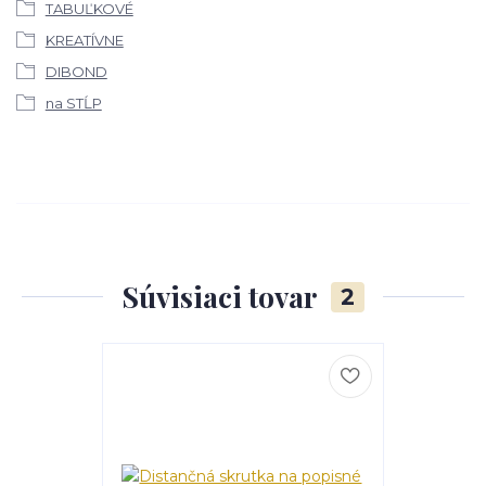
TABUĽKOVÉ
KREATÍVNE
DIBOND
na STĹP
Súvisiaci tovar
2