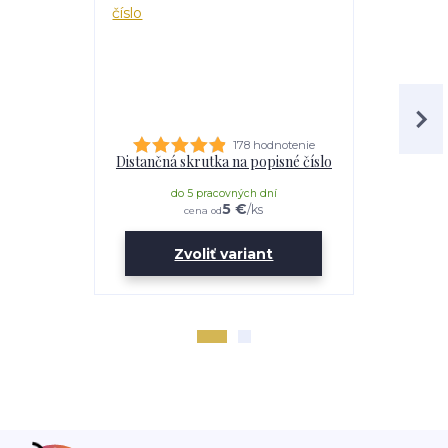
178 hodnotenie
Distančná skrutka na popisné číslo
Lepidl
do 5 pracovných dní
do 
5 €
/
ks
cena od
Zvoliť variant