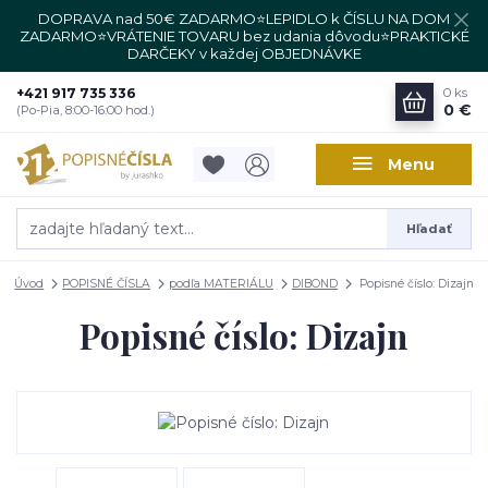
DOPRAVA nad 50€ ZADARMO⭐LEPIDLO k ČÍSLU NA DOM
ZADARMO⭐VRÁTENIE TOVARU bez udania dôvodu⭐PRAKTICKÉ
DARČEKY v každej OBJEDNÁVKE
+421 917 735 336
0
ks
0 €
(Po-Pia, 8:00-16:00 hod.)
Menu
Hľadať
Úvod
POPISNÉ ČÍSLA
podľa MATERIÁLU
DIBOND
Popisné číslo: Dizajn
Popisné číslo: Dizajn