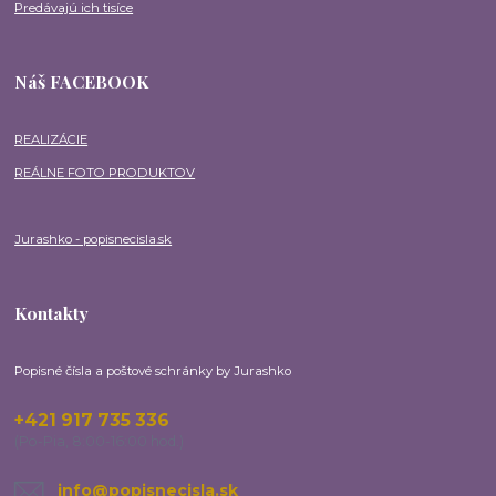
Predávajú ich tisíce
Náš FACEBOOK
REALIZÁCIE
REÁLNE FOTO PRODUKTOV
Jurashko - popisnecisla.sk
Kontakty
Popisné čísla a poštové schránky by Jurashko
+421 917 735 336
(Po-Pia, 8:00-16:00 hod.)
info@popisnecisla.sk