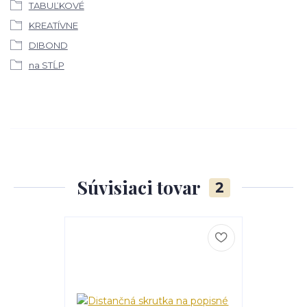
TABUĽKOVÉ
KREATÍVNE
DIBOND
na STĹP
Súvisiaci tovar
2