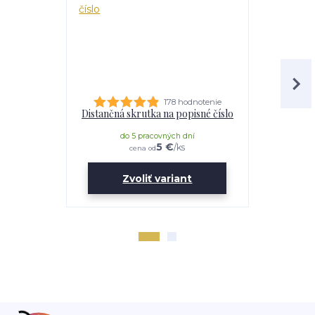
178 hodnotenie
Distančná skrutka na popisné číslo
Lepidl
do 5 pracovných dní
do 
5 €
/
ks
cena od
Zvoliť variant