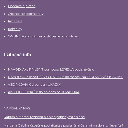
Doprava a platba
Obchodné podmienky
Recenzie
Kontakty
ONLINE Formulár na odstúpenie od zmluvy
Užitočné info
NÁVOD: Ako PRILEPIŤ pomocou LEPIDLA popisné číslo
NÁVOD: Ako osadiť ČÍSLO NA DOM do fasády na DISTANČNÉ SKRUTKY
VZORKOVNÍK dibondu - UKÁŽKY
AKO OBJEDNAŤ číslo na dom od JURASHKA
NAPÍSALI O NÁS:
Gabika a Marcel rozbehli biznis s popisnými číslami
Marcel a Gabika úspešne podnikajú s popisnými číslami na domy. Neveríte?