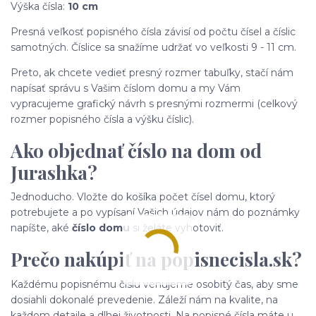
Výška čísla:
10 cm
Presná veľkosť popisného čísla závisí od počtu čísel a číslic
samotných. Číslice sa snažíme udržať vo veľkosti 9 - 11 cm.
Preto, ak chcete vedieť presný rozmer tabuľky, stačí nám
napísať správu s Vašim číslom domu a my Vám
vypracujeme grafický návrh s presnými rozmermi (celkový
rozmer popisného čísla a výšku číslic).
Ako objednať číslo na dom od
Jurashka?
Jednoducho. Vložte do košíka počet čísel domu, ktorý
potrebujete a po vypísaní Vašich údajov nám do poznámky
napíšte, aké
číslo domu
si želáte vyhotoviť.
Prečo nakúpiť na popisnecisla.sk?
Každému popisnému číslu venujeme osobitý čas, aby sme
dosiahli dokonalé prevedenie. Záleží nám na kvalite, na
každom detaile a dlhej životnosti. Na popisné čísla máte u