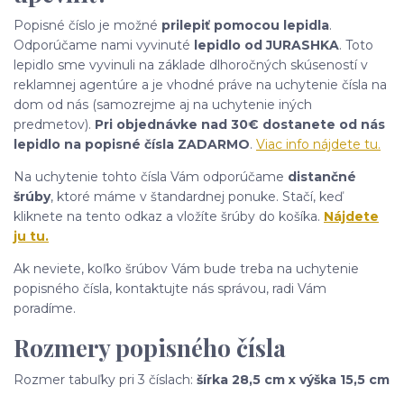
Popisné číslo je možné
prilepiť pomocou lepidla
.
Odporúčame nami vyvinuté
lepidlo od JURASHKA
. Toto
lepidlo sme vyvinuli na základe dlhoročných skúseností v
reklamnej agentúre a je vhodné práve na uchytenie čísla na
dom od nás (samozrejme aj na uchytenie iných
predmetov).
Pri objednávke nad 30€ dostanete od nás
lepidlo na popisné čísla ZADARMO
.
Viac info nájdete tu.
Na uchytenie tohto čísla Vám odporúčame
distančné
šrúby
, ktoré máme v štandardnej ponuke. Stačí, keď
kliknete na tento odkaz a vložíte šrúby do košíka.
Nájdete
ju tu.
Ak neviete, koľko šrúbov Vám bude treba na uchytenie
popisného čísla, kontaktujte nás správou, radi Vám
poradíme.
Rozmery popisného čísla
Rozmer tabuľky pri 3 číslach:
šírka 28,5 cm x výška 15,5 cm