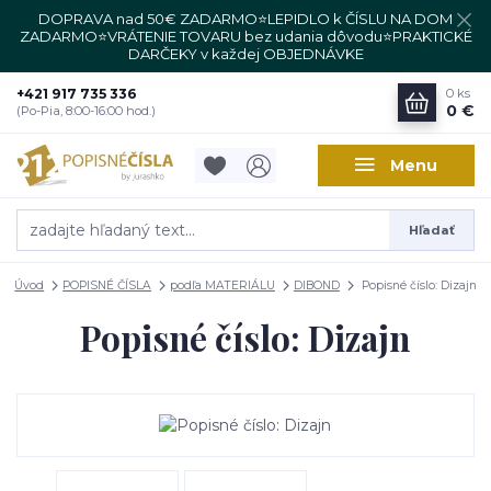
DOPRAVA nad 50€ ZADARMO⭐LEPIDLO k ČÍSLU NA DOM
ZADARMO⭐VRÁTENIE TOVARU bez udania dôvodu⭐PRAKTICKÉ
DARČEKY v každej OBJEDNÁVKE
+421 917 735 336
0
ks
0 €
(Po-Pia, 8:00-16:00 hod.)
Menu
Hľadať
Úvod
POPISNÉ ČÍSLA
podľa MATERIÁLU
DIBOND
Popisné číslo: Dizajn
Popisné číslo: Dizajn