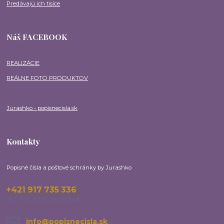
Predávajú ich tisíce
Náš FACEBOOK
REALIZÁCIE
REÁLNE FOTO PRODUKTOV
Jurashko - popisnecisla.sk
Kontakty
Popisné čísla a poštové schránky by Jurashko
+421 917 735 336
(Po-Pia, 8:00-16:00 hod.)
info@popisnecisla.sk