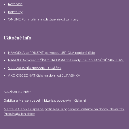
Recenzie
Kontakty
ONLINE Formulár na odstúpenie od zmluvy
Užitočné info
NÁVOD: Ako PRILEPIŤ pomocou LEPIDLA popisné číslo
NÁVOD: Ako osadiť ČÍSLO NA DOM do fasády na DISTANČNÉ SKRUTKY
VZORKOVNÍK dibondu - UKÁŽKY
AKO OBJEDNAŤ číslo na dom od JURASHKA
NAPÍSALI O NÁS:
Gabika a Marcel rozbehli biznis s popisnými číslami
Marcel a Gabika úspešne podnikajú s popisnými číslami na domy. Neveríte?
Predávajú ich tisíce