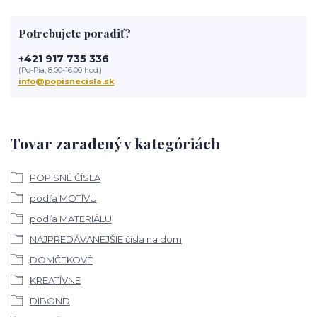
Potrebujete poradiť?
+421 917 735 336
(Po-Pia, 8:00-16:00 hod.)
info@popisnecisla.sk
Tovar zaradený v kategóriách
POPISNÉ ČÍSLA
podľa MOTÍVU
podľa MATERIÁLU
NAJPREDÁVANEJŠIE čísla na dom
DOMČEKOVÉ
KREATÍVNE
DIBOND