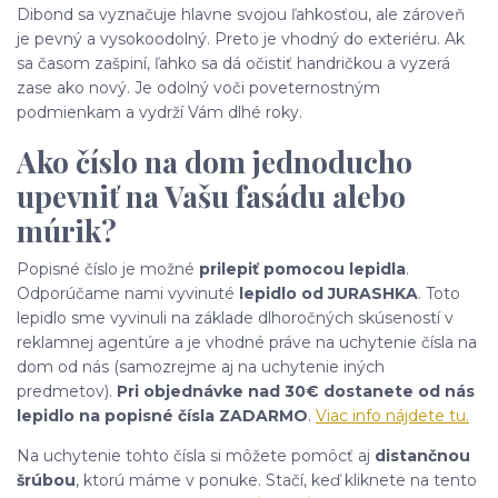
Dibond sa vyznačuje hlavne svojou ľahkosťou, ale zároveň
je pevný a vysokoodolný. Preto je vhodný do exteriéru. Ak
sa časom zašpiní, ľahko sa dá očistiť handričkou a vyzerá
zase ako nový. Je odolný voči poveternostným
podmienkam a vydrží Vám dlhé roky.
Ako číslo na dom jednoducho
upevniť na Vašu fasádu alebo
múrik?
Popisné číslo je možné
prilepiť pomocou lepidla
.
Odporúčame nami vyvinuté
lepidlo od JURASHKA
. Toto
lepidlo sme vyvinuli na základe dlhoročných skúseností v
reklamnej agentúre a je vhodné práve na uchytenie čísla na
dom od nás (samozrejme aj na uchytenie iných
predmetov).
Pri objednávke nad 30€ dostanete od nás
lepidlo na popisné čísla ZADARMO
.
Viac info nájdete tu.
Na uchytenie tohto čísla si môžete pomôcť aj
distančnou
šrúbou
, ktorú máme v ponuke. Stačí, keď kliknete na tento