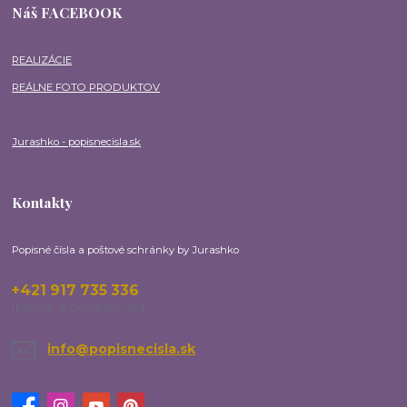
Náš FACEBOOK
REALIZÁCIE
REÁLNE FOTO PRODUKTOV
Jurashko - popisnecisla.sk
Kontakty
Popisné čísla a poštové schránky by Jurashko
+421 917 735 336
(Po-Pia, 8:00-16:00 hod.)
info@popisnecisla.sk