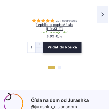
224 hodnotenie
Lepidlo na popisné číslo
Distančná s
JURASHKO
do 5 pracovných dní
do 
3,99 €
/
ks
Pridať do košíka
Z