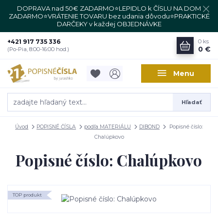
DOPRAVA nad 50€ ZADARMO⭐LEPIDLO k ČÍSLU NA DOM
ZADARMO⭐VRÁTENIE TOVARU bez udania dôvodu⭐PRAKTICKÉ
DARČEKY v každej OBJEDNÁVKE
+421 917 735 336
0
ks
0 €
(Po-Pia, 8:00-16:00 hod.)
Menu
Hľadať
Úvod
POPISNÉ ČÍSLA
podľa MATERIÁLU
DIBOND
Popisné číslo:
Chalúpkovo
Popisné číslo: Chalúpkovo
TOP produkt