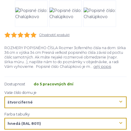
Ohodnotiť produkt
ROZMERY POPISNÉHO ČÍSLA Rozmer 3ciferného čísla na dom: šírka
36 cm x výška 34 cm Presná veľkosť popisného čísla závisí od počtu
číslic samotných. Ak máte nejaké rozmerové obmedzenie (napr.
šírka múru...), napíšte nám to do poznámky v objednávke, a radi
Vám vyhovieme. Popisné číslo Chalúpkovo je m...
celý popis
Dostupnosť
do 5 pracovných dní
Vaše číslo domu je
Farba tabuľky