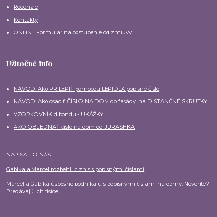
Recenzie
Kontakty
ONLINE Formulár na odstúpenie od zmluvy
Užitočné info
NÁVOD: Ako PRILEPIŤ pomocou LEPIDLA popisné číslo
NÁVOD: Ako osadiť ČÍSLO NA DOM do fasády na DISTANČNÉ SKRUTKY
VZORKOVNÍK dibondu - UKÁŽKY
AKO OBJEDNAŤ číslo na dom od JURASHKA
NAPÍSALI O NÁS:
Gabika a Marcel rozbehli biznis s popisnými číslami
Marcel a Gabika úspešne podnikajú s popisnými číslami na domy. Neveríte?
Predávajú ich tisíce