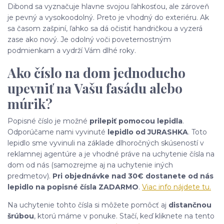
Dibond sa vyznačuje hlavne svojou ľahkosťou, ale zároveň
je pevný a vysokoodolný. Preto je vhodný do exteriéru. Ak
sa časom zašpiní, ľahko sa dá očistiť handričkou a vyzerá
zase ako nový. Je odolný voči poveternostným
podmienkam a vydrží Vám dlhé roky.
Ako číslo na dom jednoducho
upevniť na Vašu fasádu alebo
múrik?
Popisné číslo je možné
prilepiť pomocou lepidla
.
Odporúčame nami vyvinuté
lepidlo od JURASHKA
. Toto
lepidlo sme vyvinuli na základe dlhoročných skúseností v
reklamnej agentúre a je vhodné práve na uchytenie čísla na
dom od nás (samozrejme aj na uchytenie iných
predmetov).
Pri objednávke nad 30€ dostanete od nás
lepidlo na popisné čísla ZADARMO
.
Viac info nájdete tu.
Na uchytenie tohto čísla si môžete pomôcť aj
distančnou
šrúbou
, ktorú máme v ponuke. Stačí, keď kliknete na tento