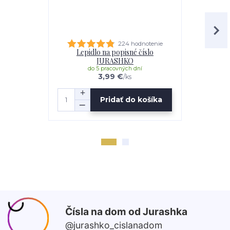
224 hodnotenie
Lepidlo na popisné číslo
Distančná s
JURASHKO
do 5 pracovných dní
do 
3,99 €
/
ks
Pridať do košíka
Z