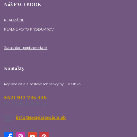
Náš FACEBOOK
REALIZÁCIE
REÁLNE FOTO PRODUKTOV
Jurashko - popisnecisla.sk
Kontakty
Popisné čísla a poštové schránky by Jurashko
+421 917 735 336
(Po-Pia, 8:00-16:00 hod.)
info@popisnecisla.sk