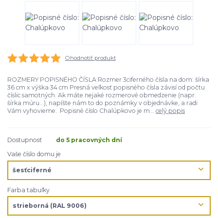
Ohodnotiť produkt
ROZMERY POPISNÉHO ČÍSLA Rozmer 3ciferného čísla na dom: šírka
36 cm x výška 34 cm Presná veľkosť popisného čísla závisí od počtu
číslic samotných. Ak máte nejaké rozmerové obmedzenie (napr.
šírka múru...), napíšte nám to do poznámky v objednávke, a radi
Vám vyhovieme. Popisné číslo Chalúpkovo je m...
celý popis
Dostupnosť
do 5 pracovných dní
Vaše číslo domu je
Farba tabuľky