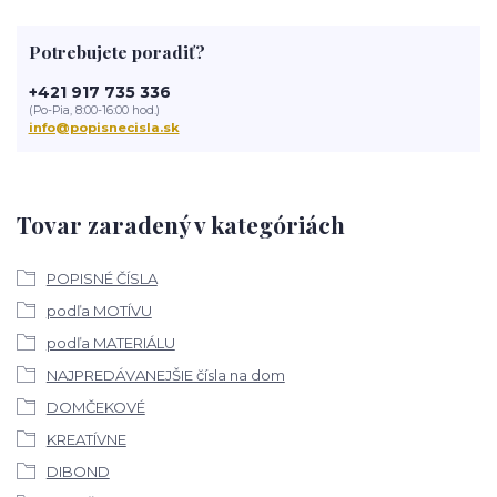
Potrebujete poradiť?
+421 917 735 336
(Po-Pia, 8:00-16:00 hod.)
info@popisnecisla.sk
Tovar zaradený v kategóriách
POPISNÉ ČÍSLA
podľa MOTÍVU
podľa MATERIÁLU
NAJPREDÁVANEJŠIE čísla na dom
DOMČEKOVÉ
KREATÍVNE
DIBOND