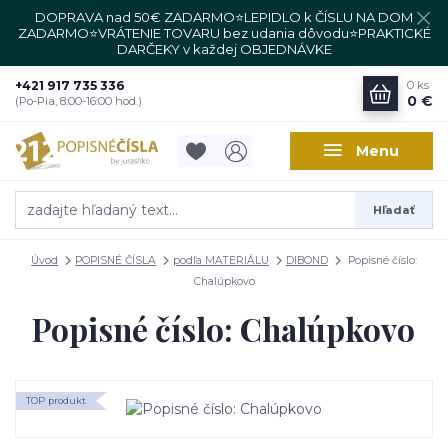
DOPRAVA nad 50€ ZADARMO⭐LEPIDLO k ČÍSLU NA DOM
ZADARMO⭐VRÁTENIE TOVARU bez udania dôvodu⭐PRAKTICKÉ
DARČEKY v každej OBJEDNÁVKE
+421 917 735 336
0
ks
0 €
(Po-Pia, 8:00-16:00 hod.)
Menu
Hľadať
Úvod
POPISNÉ ČÍSLA
podľa MATERIÁLU
DIBOND
Popisné číslo:
Chalúpkovo
Popisné číslo: Chalúpkovo
TOP produkt