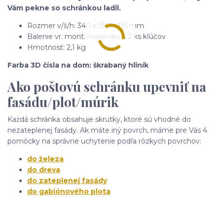
Vám pekne so schránkou ladil.
Rozmer v/š/h: 340 x 350 x 115 mm
Balenie vr. mont. materiálu a 2 ks kľúčov
Hmotnosť: 2,1 kg
Farba 3D čísla na dom: škrabaný hliník
Ako poštovú schránku upevniť na
fasádu/plot/múrik
Kaźdá schránka obsahuje skrutky, ktoré sú vhodné do
nezateplenej fasády. Ak máte iný povrch, máme pre Vás 4
pomôcky na správne uchytenie podľa rôzkych povrchov:
do železa
do dreva
do zateplenej fasády
do gabiónového plota