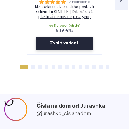
12 hodnotenie
Menovka na dvere alebo poštovú
Tabuľka: 
schránku SIMPLE | Exteriérová
Exteriérové
plastová menovka (10×2,5cm)
do 5 pracovných dní
do 
6,19 €
/
ks
Zvoliť variant
Z