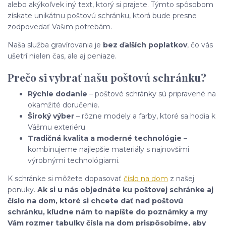
alebo akýkoľvek iný text, ktorý si prajete. Týmto spôsobom
získate unikátnu poštovú schránku, ktorá bude presne
zodpovedať Vašim potrebám.
Naša služba gravírovania je
bez ďalších poplatkov
, čo vás
ušetrí nielen čas, ale aj peniaze.
Prečo si vybrať našu poštovú schránku?
Rýchle dodanie
– poštové schránky sú pripravené na
okamžité doručenie.
Široký výber
– rôzne modely a farby, ktoré sa hodia k
Vášmu exteriéru.
Tradičná kvalita a moderné technológie
–
kombinujeme najlepšie materiály s najnovšími
výrobnými technológiami.
K schránke si môžete dopasovať
číslo na dom
z našej
ponuky.
Ak si u nás objednáte ku poštovej schránke aj
číslo na dom, ktoré si chcete dať nad poštovú
schránku, kľudne nám to napíšte do poznámky a my
Vám rozmer tabuľky čísla na dom prispôsobíme, aby