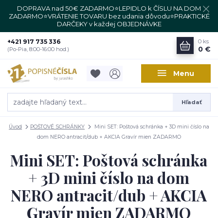
DOPRAVA nad 50€ ZADARMO⭐LEPIDLO k ČÍSLU NA DOM
ZADARMO⭐VRÁTENIE TOVARU bez udania dôvodu⭐PRAKTICKÉ
DARČEKY v každej OBJEDNÁVKE
+421 917 735 336
0
ks
0 €
(Po-Pia, 8:00-16:00 hod.)
Menu
Hľadať
Úvod
POŠTOVÉ SCHRÁNKY
Mini SET: Poštová schránka + 3D mini číslo na
dom NERO antracit/dub + AKCIA Gravír mien ZADARMO
Mini SET: Poštová schránka
+ 3D mini číslo na dom
NERO antracit/dub + AKCIA
Gravír mien ZADARMO