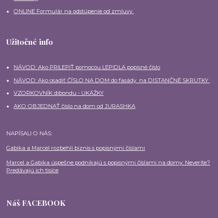
ONLINE Formulár na odstúpenie od zmluvy
Užitočné info
NÁVOD: Ako PRILEPIŤ pomocou LEPIDLA popisné číslo
NÁVOD: Ako osadiť ČÍSLO NA DOM do fasády na DISTANČNÉ SKRUTKY
VZORKOVNÍK dibondu - UKÁŽKY
AKO OBJEDNAŤ číslo na dom od JURASHKA
NAPÍSALI O NÁS:
Gabika a Marcel rozbehli biznis s popisnými číslami
Marcel a Gabika úspešne podnikajú s popisnými číslami na domy. Neveríte?
Predávajú ich tisíce
Náš FACEBOOK