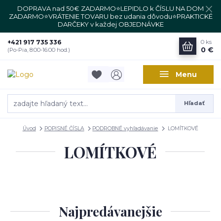
DOPRAVA nad 50€ ZADARMO⭐LEPIDLO k ČÍSLU NA DOM
ZADARMO⭐VRÁTENIE TOVARU bez udania dôvodu⭐PRAKTICKÉ
DARČEKY v každej OBJEDNÁVKE
+421 917 735 336
0
ks
0 €
(Po-Pia, 8:00-16:00 hod.)
Menu
Hľadať
Úvod
POPISNÉ ČÍSLA
PODROBNÉ vyhľadávanie
LOMÍTKOVÉ
LOMÍTKOVÉ
Najpredávanejšie