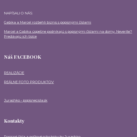
NAPÍSALI O NÁS:
Gabika a Marcel rozbehli biznis s popisnými číslami
Marcel a Gabika úspešne podnikajú s popisnými číslami na domy. Neveríte?
Predávajú ich tisíce
Náš FACEBOOK
REALIZÁCIE
REÁLNE FOTO PRODUKTOV
Jurashko - popisnecisla.sk
Kontakty
Popisné čísla a poštové schránky by Jurashko