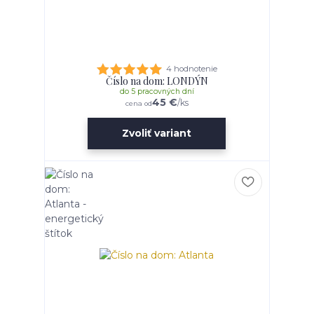
4 hodnotenie
Číslo na dom: LONDÝN
do 5 pracovných dní
45 €
/
ks
cena od
Zvoliť variant