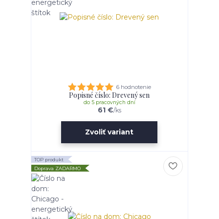
6 hodnotenie
Popisné číslo: Drevený sen
do 5 pracovných dní
61 €
/
ks
Zvoliť variant
TOP produkt
Doprava ZADARMO