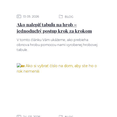
13
05
2026
BLOG
Ako nalepiť tabuľu na hrob –
jednoduchý postup krok za krokom
V tomto článku Vám ukážeme, ako prebieha
obnova hrobu pomocou nami vyrobenej hrobovej
tabule.
24
03
2026
BLOG