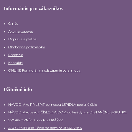
Informácie pre zákazníkov
O nás
Ako nakupovať
Doprava a platba
Obchodné podmienky
Recenzie
Kontakty
ONLINE Formulár na odstúpenie od zmluvy
Užitočné info
NÁVOD: Ako PRILEPIŤ pomocou LEPIDLA popisné číslo
NÁVOD: Ako osadiť ČÍSLO NA DOM do fasády na DISTANČNÉ SKRUTKY
VZORKOVNÍK dibondu - UKÁŽKY
AKO OBJEDNAŤ číslo na dom od JURASHKA