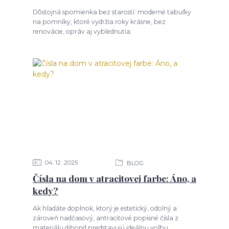
Dôstojná spomienka bez starostí: moderné tabuľky
na pomníky, ktoré vydržia roky krásne, bez
renovácie, opráv aj vyblednutia.
04
12
2025
BLOG
Čísla na dom v atracitovej farbe: Áno, a
kedy?
Ak hľadáte doplnok, ktorý je estetický, odolný a
zároveň nadčasový, antracitové popisné čísla z
materiálu dibond predstavujú ideálnu voľbu.