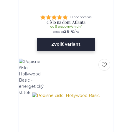
18 hodnotenie
Číslo na dom: Atlanta
do 5 pracovných dní
28 €
/
ks
cena od
Zvoliť variant