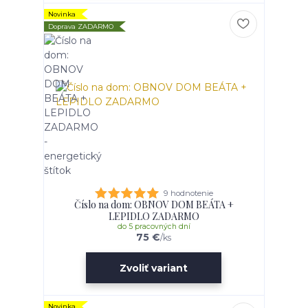
Novinka
Doprava ZADARMO
9 hodnotenie
Číslo na dom: OBNOV DOM BEÁTA +
LEPIDLO ZADARMO
do 5 pracovných dní
75 €
/
ks
Zvoliť variant
Novinka