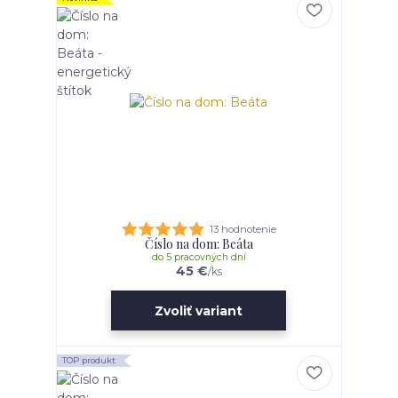
13 hodnotenie
Číslo na dom: Beáta
do 5 pracovných dní
45 €
/
ks
Zvoliť variant
TOP produkt