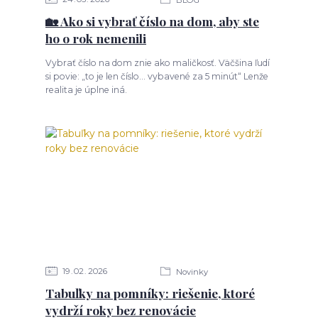
🏡 Ako si vybrať číslo na dom, aby ste
ho o rok nemenili
Vybrať číslo na dom znie ako maličkosť. Väčšina ľudí
si povie: „to je len číslo… vybavené za 5 minút“ Lenže
realita je úplne iná.
19
02
2026
Novinky
Tabuľky na pomníky: riešenie, ktoré
vydrží roky bez renovácie