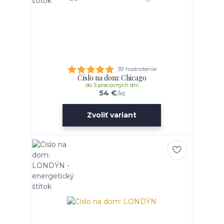
39 hodnotenie
Číslo na dom: Chicago
do 5 pracovných dní
54 €
/
ks
Zvoliť variant