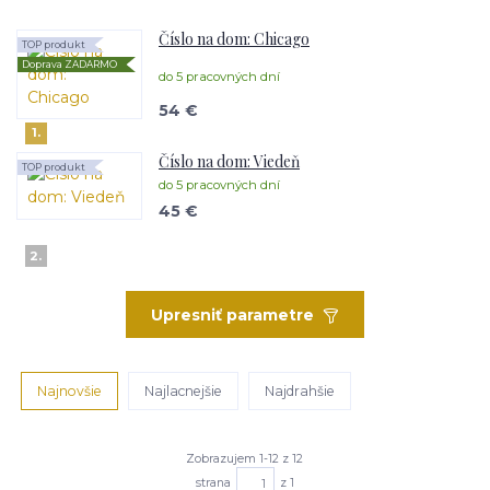
Číslo na dom: Chicago
TOP produkt
Doprava ZADARMO
do 5 pracovných dní
54 €
1.
Číslo na dom: Viedeň
TOP produkt
do 5 pracovných dní
45 €
2.
Upresniť parametre
Najnovšie
Najlacnejšie
Najdrahšie
Zobrazujem 1-12 z 12
strana
z 1