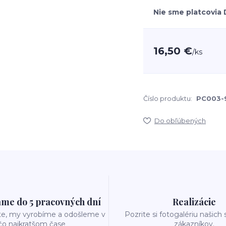
Nie sme platcovia
16,50 €
/
ks
Číslo produktu:
PC003-
Do obľúbených
me do 5 pracovných dní
Realizácie
te, my vyrobíme a odošleme v
Pozrite si fotogalériu našich
čo najkratšom čase
zákazníkov.