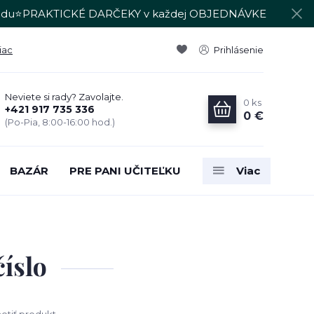
du⭐PRAKTICKÉ DARČEKY v každej OBJEDNÁVKE
iac
Prihlásenie
Neviete si rady? Zavolajte.
0
ks
+421 917 735 336
0 €
(Po-Pia, 8:00-16:00 hod.)
BAZÁR
PRE PANI UČITEĽKU
Viac
íslo