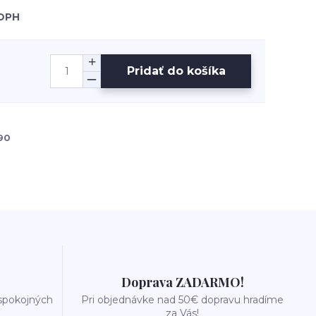
 DPH
Pridať do košíka
90
Doprava ZADARMO!
 spokojných
Pri objednávke nad 50€ dopravu hradíme
za Vás!