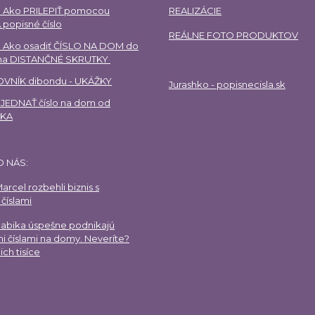
 Ako PRILEPIŤ pomocou
REALIZÁCIE
 popisné číslo
REÁLNE FOTO PRODUKTOV
 Ako osadiť ČÍSLO NA DOM do
 na DISTANČNÉ SKRUTKY
VNÍK dibondu - UKÁŽKY
Jurashko - popisnecisla.sk
EDNAŤ číslo na dom od
HKA
O NÁS:
arcel rozbehli biznis s
číslami
Gabika úspešne podnikajú
i číslami na domy. Neveríte?
ich tisíce