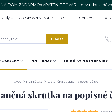
 NA DOM ZADARMO⭐VRÁTENIE TOVARU bez udania dôvo
Návody
VZORKOVNÍK FARIEB
O nás
REALIZÁCIE
V
Hľadať
POMÔCKY
PRE FIRMY
TABUĽKY NA POMNÍKY
Úvod
POMÔCKY
Distančná skrutka na popisné číslo
tančná skrutka na popisné č