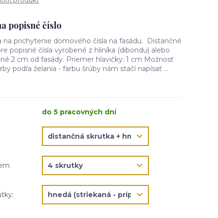
tiť produkt
a popisné číslo
ia na prichytenie domového čísla na fasádu. Distančné
re popisné čísla vyrobené z hliníka (dibondu) alebo
dené 2 cm od fasády. Priemer hlavičky: 1 cm Možnosť
rby podľa želania - farbu šrúby nám stačí napísať ...
do 5 pracovných dní
jem
utky: