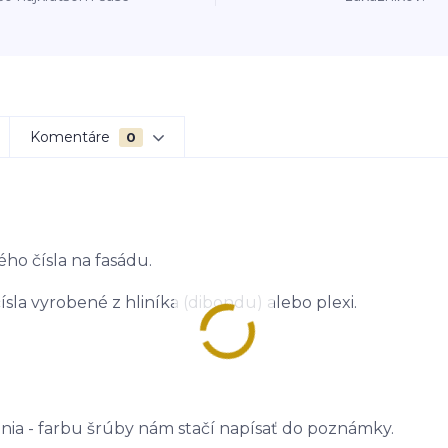
Komentáre
0
ého čísla na fasádu.
sla vyrobené z hliníka (dibondu) alebo plexi.
ania - farbu šrúby nám stačí napísať do poznámky.