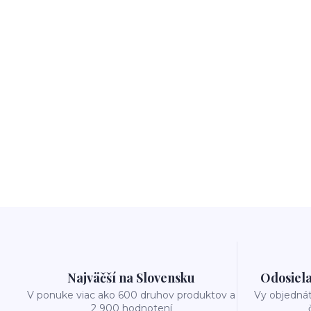
Najväčší na Slovensku
Odosiela
V ponuke viac ako 600 druhov produktov a
Vy objedná
2 900 hodnotení