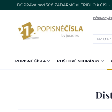
DOPRAVA nad 50€ ZADARMO⭐LEPIDLO k ČÍSLU
Info/Rady/
POPISNÉ ČÍSLA
POŠTOVÉ SCHRÁNKY
Dis