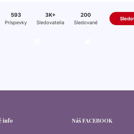
 info
Náš FACEBOOK