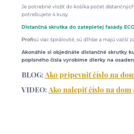
Je potrebné vložiť do košíka počet distančných
potrebujete 4 kusy.
Distančná skrutka do zatepletej fasády E
Profi
sú viac špirálovité, sú dlhšie a majú väčší 
Akonáhle si objednáte distančné skrutky k
popisného čísla vyrobíme dierky na osadeni
BLOG:
Ako pripevniť číslo na d
VIDEO:
Ako nalepiť číslo na do