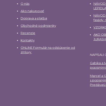
O nás
NÁVOD:
LEPIDLA
Ako nakupovať
NÁVOD:
Doprava a platba
fasády
Obchodné podmienky
VZORKO
Recenzie
AKO OBJ
JURAS
Kontakty
ONLINE Formulár na odstúpenie od
zmluvy
NAPÍSALI 
Gabika a M
popisnými 
Marcel a 
s popisným
Predávajú 