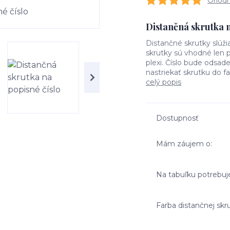
Ohodno
Distančná skrutka n
Distančné skrutky slúž
skrutky sú vhodné len p
plexi. Číslo bude odsa
nastriekať skrutku do fa
celý popis
Dostupnosť
Mám záujem o:
Na tabuľku potrebu
Farba distančnej skr