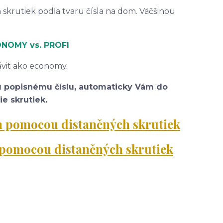
 skrutiek podľa tvaru čísla na dom. Väčšinou
CONOMY
vs. PROFI
závit ako economy.
u popisnému číslu, automaticky Vám do
e skrutiek.
om pomocou distančných skrutiek
m pomocou distančných skrutiek