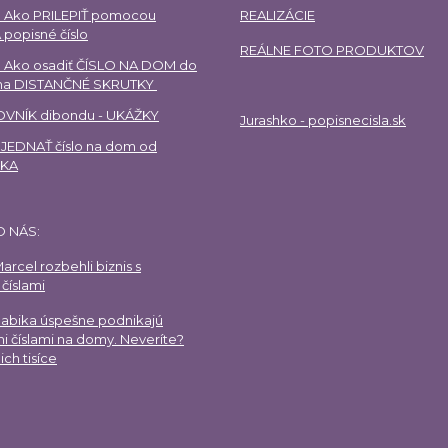
 Ako PRILEPIŤ pomocou
REALIZÁCIE
 popisné číslo
REÁLNE FOTO PRODUKTOV
 Ako osadiť ČÍSLO NA DOM do
 na DISTANČNÉ SKRUTKY
VNÍK dibondu - UKÁŽKY
Jurashko - popisnecisla.sk
EDNAŤ číslo na dom od
HKA
O NÁS:
arcel rozbehli biznis s
číslami
Gabika úspešne podnikajú
i číslami na domy. Neveríte?
ich tisíce