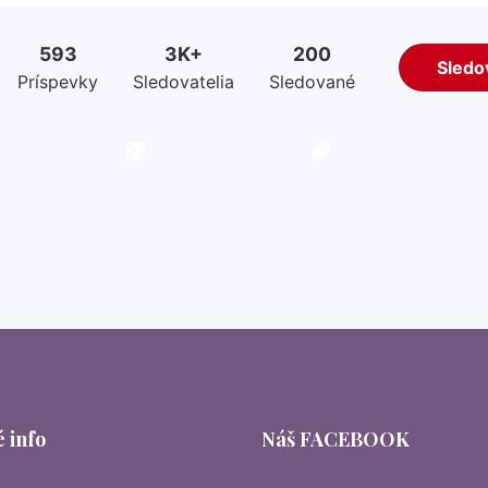
 info
Náš FACEBOOK