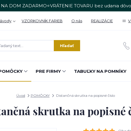
 NA DOM ZADARMO⭐VRÁTENIE TOVARU bez udania dôvo
Návody
VZORKOVNÍK FARIEB
O nás
REALIZÁCIE
V
Hľadať
POMÔCKY
PRE FIRMY
TABUĽKY NA POMNÍKY
Úvod
POMÔCKY
Distančná skrutka na popisné číslo
tančná skrutka na popisné č