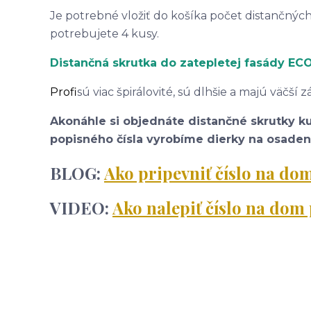
Je potrebné vložiť do košíka počet distančných
potrebujete 4 kusy.
Distančná skrutka do zatepletej fasády E
Profi
sú viac špirálovité, sú dlhšie a majú väčší 
Akonáhle si objednáte distančné skrutky k
popisného čísla vyrobíme dierky na osadeni
BLOG:
Ako pripevniť číslo na d
VIDEO:
Ako nalepiť číslo na do