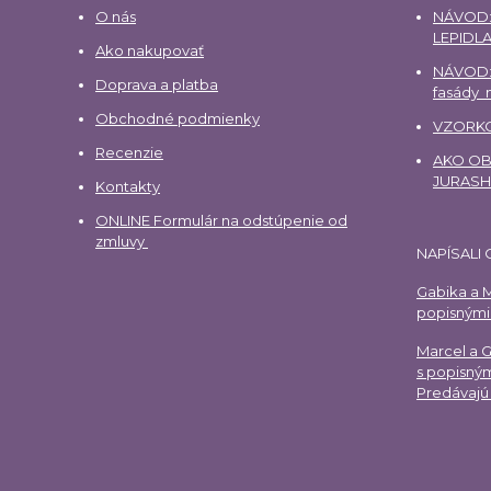
O nás
NÁVOD:
LEPIDLA
Ako nakupovať
NÁVOD:
Doprava a platba
fasády
Obchodné podmienky
VZORKO
Recenzie
AKO OBJ
JURAS
Kontakty
ONLINE Formulár na odstúpenie od
zmluvy
NAPÍSALI 
Gabika a M
popisnými 
Marcel a 
s popisným
Predávajú 