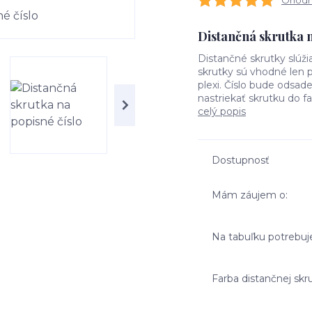
Ohodno
Distančná skrutka n
Distančné skrutky slúž
skrutky sú vhodné len p
plexi. Číslo bude odsa
nastriekať skrutku do fa
celý popis
Dostupnosť
Mám záujem o:
Na tabuľku potrebu
Farba distančnej skr