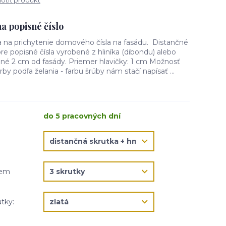
tiť produkt
a popisné číslo
ia na prichytenie domového čísla na fasádu. Distančné
re popisné čísla vyrobené z hliníka (dibondu) alebo
dené 2 cm od fasády. Priemer hlavičky: 1 cm Možnosť
rby podľa želania - farbu šrúby nám stačí napísať ...
do 5 pracovných dní
jem
utky: