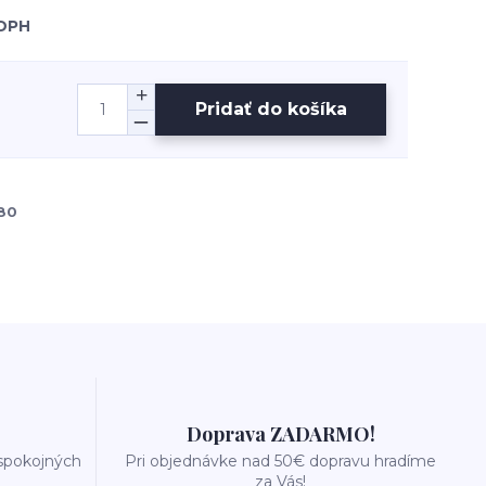
 DPH
Pridať do košíka
80
Doprava ZADARMO!
 spokojných
Pri objednávke nad 50€ dopravu hradíme
za Vás!