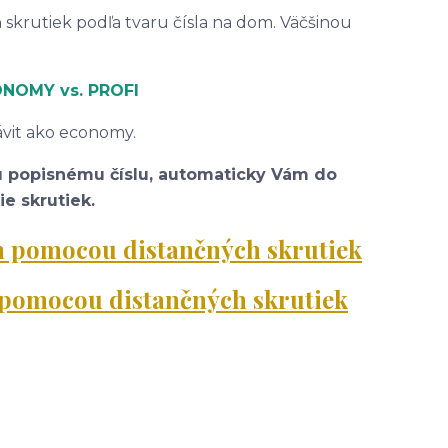
 skrutiek podľa tvaru čísla na dom. Väčšinou
CONOMY
vs. PROFI
závit ako economy.
u popisnému číslu, automaticky Vám do
e skrutiek.
om pomocou distančných skrutiek
m pomocou distančných skrutiek