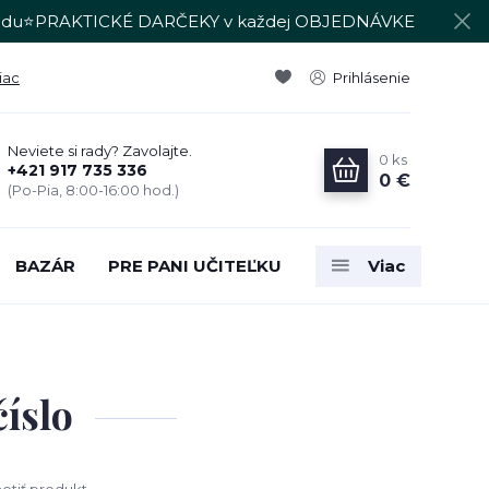
du⭐PRAKTICKÉ DARČEKY v každej OBJEDNÁVKE
iac
Prihlásenie
Neviete si rady? Zavolajte.
0
ks
+421 917 735 336
0 €
(Po-Pia, 8:00-16:00 hod.)
BAZÁR
PRE PANI UČITEĽKU
Viac
íslo