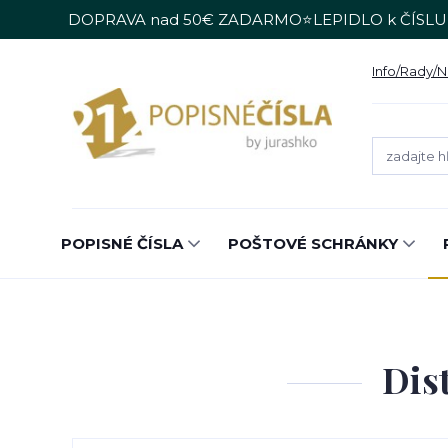
DOPRAVA nad 50€ ZADARMO⭐LEPIDLO k ČÍSLU
Info/Rady/
POPISNÉ ČÍSLA
POŠTOVÉ SCHRÁNKY
Dis