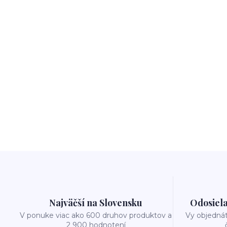
Najväčší na Slovensku
Odosiela
V ponuke viac ako 600 druhov produktov a
Vy objedná
2 900 hodnotení