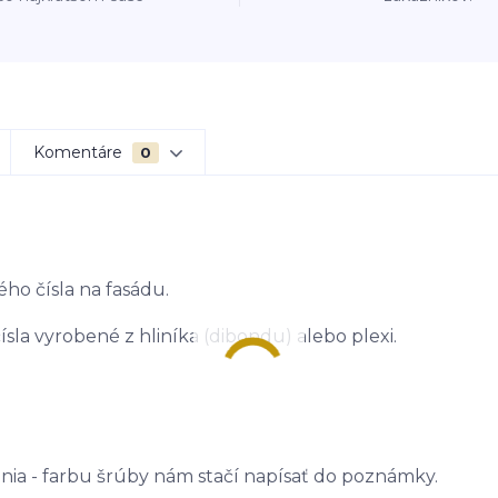
Komentáre
0
ého čísla na fasádu.
sla vyrobené z hliníka (dibondu) alebo plexi.
ania - farbu šrúby nám stačí napísať do poznámky.