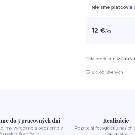
Nie sme platcovia
12 €
/
ks
Číslo produktu:
PC003-
Do obľúbených
me do 5 pracovných dní
Realizácie
te, my vyrobíme a odošleme v
Pozrite si fotogalériu našich
čo najkratšom čase
zákazníkov.