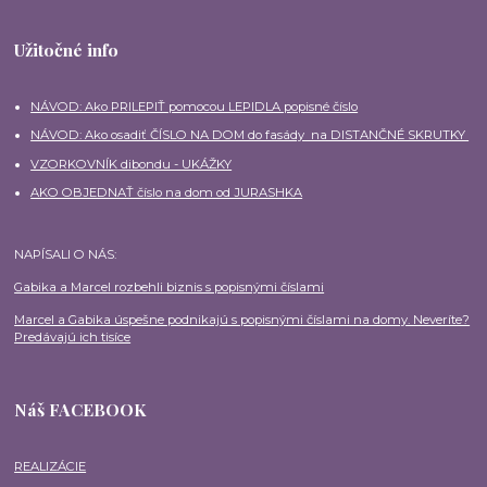
Užitočné info
NÁVOD: Ako PRILEPIŤ pomocou LEPIDLA popisné číslo
NÁVOD: Ako osadiť ČÍSLO NA DOM do fasády na DISTANČNÉ SKRUTKY
VZORKOVNÍK dibondu - UKÁŽKY
AKO OBJEDNAŤ číslo na dom od JURASHKA
NAPÍSALI O NÁS:
Gabika a Marcel rozbehli biznis s popisnými číslami
Marcel a Gabika úspešne podnikajú s popisnými číslami na domy. Neveríte?
Predávajú ich tisíce
Náš FACEBOOK
REALIZÁCIE