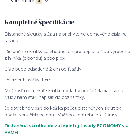
Komentáre
0
Kompletné špecifikácie
Distančné skrutky slúžia na prichytenie domového čísla na
fasádu.
Distančné skrutky sú vhodné len pre popisné čísla vyrobené
z hliníka (dibondu) alebo plexi.
Číslo bude odsadené 2 cm od fasády.
Priemer hlavičky: 1 cm
Možnosť nastriekať skrutku do farby podľa želania - farbu
šrúby nám stačí napísať do poznámky.
Je potrebné vložiť do košíka počet distančných skrutiek
podľa tvaru čísla na dom. Väčšinou potrebujete 4 kusy.
Distančná skrutka do zatepletej fasády ECONOMY
vs.
PROFI