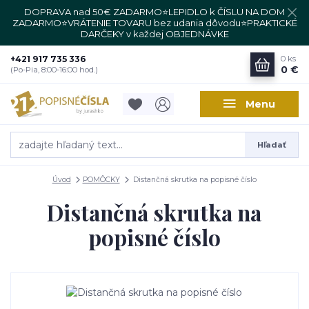
DOPRAVA nad 50€ ZADARMO⭐LEPIDLO k ČÍSLU NA DOM
ZADARMO⭐VRÁTENIE TOVARU bez udania dôvodu⭐PRAKTICKÉ
DARČEKY v každej OBJEDNÁVKE
+421 917 735 336
0
ks
0 €
(Po-Pia, 8:00-16:00 hod.)
Menu
Hľadať
Úvod
POMÔCKY
Distančná skrutka na popisné číslo
Distančná skrutka na
popisné číslo