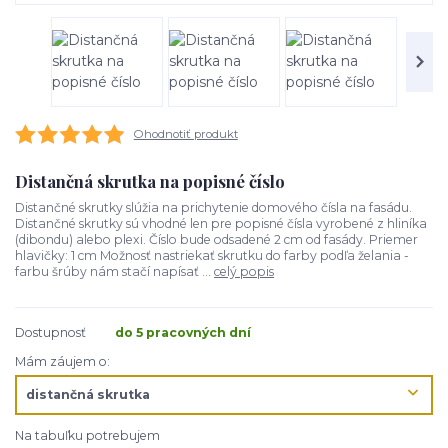
Ohodnotiť produkt
Distančná skrutka na popisné číslo
Distančné skrutky slúžia na prichytenie domového čísla na fasádu.
Distančné skrutky sú vhodné len pre popisné čísla vyrobené z hliníka
(dibondu) alebo plexi. Číslo bude odsadené 2 cm od fasády. Priemer
hlavičky: 1 cm Možnosť nastriekať skrutku do farby podľa želania -
farbu šrúby nám stačí napísať ...
celý popis
Dostupnosť
do 5 pracovných dní
Mám záujem o:
Na tabuľku potrebujem