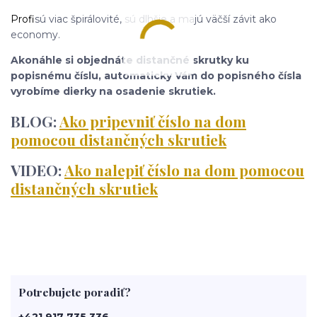
Profi
sú viac špirálovité, sú dlhšie a majú väčší závit ako
economy.
Akonáhle si objednáte distančné skrutky ku
popisnému číslu, automaticky Vám do popisného čísla
vyrobíme dierky na osadenie skrutiek.
BLOG:
Ako pripevniť číslo na dom
pomocou distančných skrutiek
VIDEO:
Ako nalepiť číslo na dom pomocou
distančných skrutiek
Potrebujete poradiť?