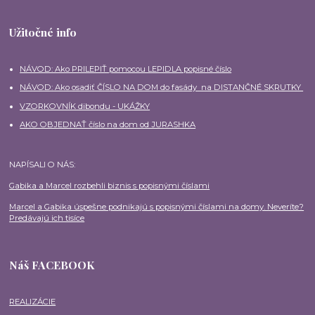
Užitočné info
NÁVOD: Ako PRILEPIŤ pomocou LEPIDLA popisné číslo
NÁVOD: Ako osadiť ČÍSLO NA DOM do fasády na DISTANČNÉ SKRUTKY
VZORKOVNÍK dibondu - UKÁŽKY
AKO OBJEDNAŤ číslo na dom od JURASHKA
NAPÍSALI O NÁS:
Gabika a Marcel rozbehli biznis s popisnými číslami
Marcel a Gabika úspešne podnikajú s popisnými číslami na domy. Neveríte?
Predávajú ich tisíce
Náš FACEBOOK
REALIZÁCIE