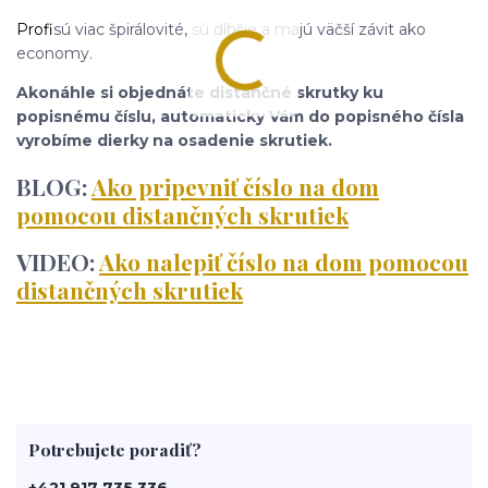
Profi
sú viac špirálovité, sú dlhšie a majú väčší závit ako
economy.
Akonáhle si objednáte distančné skrutky ku
popisnému číslu, automaticky Vám do popisného čísla
vyrobíme dierky na osadenie skrutiek.
BLOG:
Ako pripevniť číslo na dom
pomocou distančných skrutiek
VIDEO:
Ako nalepiť číslo na dom pomocou
distančných skrutiek
Potrebujete poradiť?