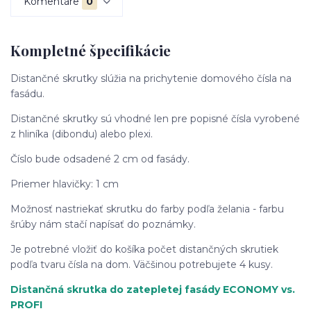
Komentáre
0
Kompletné špecifikácie
Distančné skrutky slúžia na prichytenie domového čísla na
fasádu.
Distančné skrutky sú vhodné len pre popisné čísla vyrobené
z hliníka (dibondu) alebo plexi.
Číslo bude odsadené 2 cm od fasády.
Priemer hlavičky: 1 cm
Možnosť nastriekať skrutku do farby podľa želania - farbu
šrúby nám stačí napísať do poznámky.
Je potrebné vložiť do košíka počet distančných skrutiek
podľa tvaru čísla na dom. Väčšinou potrebujete 4 kusy.
Distančná skrutka do zatepletej fasády ECONOMY
vs.
PROFI