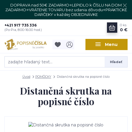
DOPRAVA nad 50€ ZADARMO⭐LEPIDLO k ČÍSLU NA DOM
ZADARMO⭐VRÁTENIE TOVARU bez udania dôvodu⭐PRAKTICKÉ
DARČEKY v každej OBJEDNÁVKE
+421 917 735 336
0
ks
0 €
(Po-Pia, 8:00-16:00 hod.)
Menu
Hľadať
Úvod
POMÔCKY
Distančná skrutka na popisné číslo
Distančná skrutka na
popisné číslo