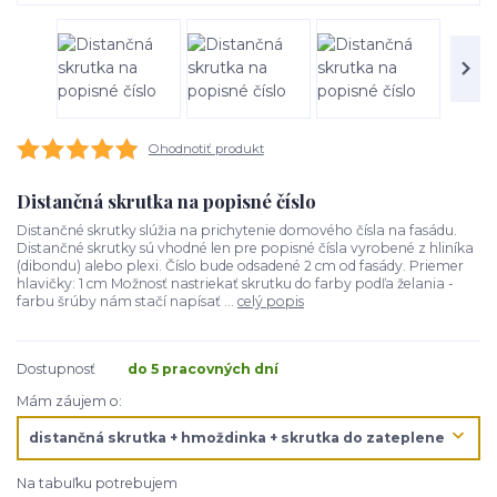
Ohodnotiť produkt
Distančná skrutka na popisné číslo
Distančné skrutky slúžia na prichytenie domového čísla na fasádu.
Distančné skrutky sú vhodné len pre popisné čísla vyrobené z hliníka
(dibondu) alebo plexi. Číslo bude odsadené 2 cm od fasády. Priemer
hlavičky: 1 cm Možnosť nastriekať skrutku do farby podľa želania -
farbu šrúby nám stačí napísať ...
celý popis
Dostupnosť
do 5 pracovných dní
Mám záujem o:
Na tabuľku potrebujem