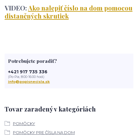
VIDEO:
Ako nalepiť číslo na dom pomocou
distančných skrutiek
Potrebujete poradiť?
+421 917 735 336
(Po-Pia, 8:00-16:00 hod.)
info@popisnecisla.sk
Tovar zaradený v kategóriách
POMÔCKY
POMÔCKY PRE ČÍSLA NA DOM