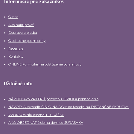
Informácie pre zákazníkov
O nás
Ako nakupovať
Doprava a platba
Obchodné podmienky
Recenzie
Kontakty
ONLINE Formulár na odstúpenie od zmluvy
Užitočné info
NÁVOD: Ako PRILEPIŤ pomocou LEPIDLA popisné číslo
NÁVOD: Ako osadiť ČÍSLO NA DOM do fasády na DISTANČNÉ SKRUTKY
VZORKOVNÍK dibondu - UKÁŽKY
AKO OBJEDNAŤ číslo na dom od JURASHKA