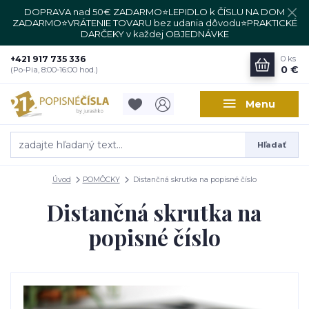
DOPRAVA nad 50€ ZADARMO⭐LEPIDLO k ČÍSLU NA DOM
ZADARMO⭐VRÁTENIE TOVARU bez udania dôvodu⭐PRAKTICKÉ
DARČEKY v každej OBJEDNÁVKE
+421 917 735 336
0
ks
0 €
(Po-Pia, 8:00-16:00 hod.)
Menu
Hľadať
Úvod
POMÔCKY
Distančná skrutka na popisné číslo
Distančná skrutka na
popisné číslo