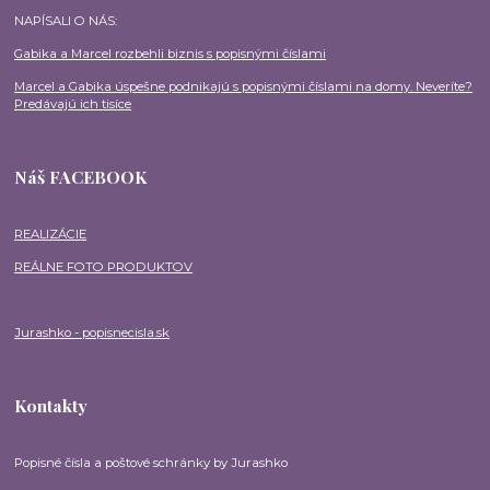
NAPÍSALI O NÁS:
Gabika a Marcel rozbehli biznis s popisnými číslami
Marcel a Gabika úspešne podnikajú s popisnými číslami na domy. Neveríte?
Predávajú ich tisíce
Náš FACEBOOK
REALIZÁCIE
REÁLNE FOTO PRODUKTOV
Jurashko - popisnecisla.sk
Kontakty
Popisné čísla a poštové schránky by Jurashko