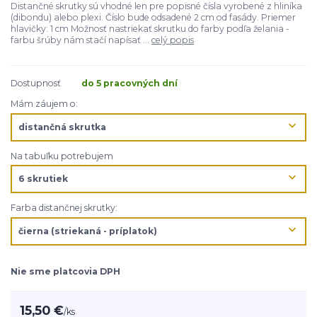
Distančné skrutky sú vhodné len pre popisné čísla vyrobené z hliníka
(dibondu) alebo plexi. Číslo bude odsadené 2 cm od fasády. Priemer
hlavičky: 1 cm Možnosť nastriekať skrutku do farby podľa želania -
farbu šrúby nám stačí napísať ...
celý popis
Dostupnosť
do 5 pracovných dní
Mám záujem o:
Na tabuľku potrebujem
Farba distančnej skrutky:
Nie sme platcovia DPH
15,50 €
/
ks