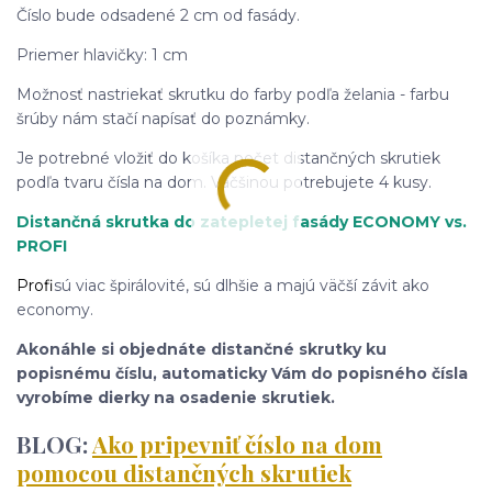
Číslo bude odsadené 2 cm od fasády.
Priemer hlavičky: 1 cm
Možnosť nastriekať skrutku do farby podľa želania - farbu
šrúby nám stačí napísať do poznámky.
Je potrebné vložiť do košíka počet distančných skrutiek
podľa tvaru čísla na dom. Väčšinou potrebujete 4 kusy.
Distančná skrutka do zatepletej fasády ECONOMY
vs.
PROFI
Profi
sú viac špirálovité, sú dlhšie a majú väčší závit ako
economy.
Akonáhle si objednáte distančné skrutky ku
popisnému číslu, automaticky Vám do popisného čísla
vyrobíme dierky na osadenie skrutiek.
BLOG:
Ako pripevniť číslo na dom
pomocou distančných skrutiek