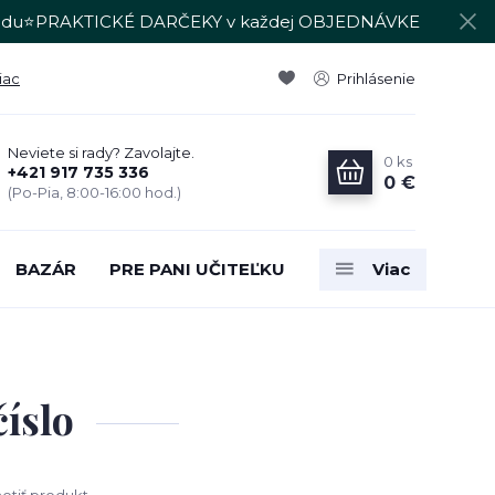
du⭐PRAKTICKÉ DARČEKY v každej OBJEDNÁVKE
iac
Prihlásenie
Neviete si rady? Zavolajte.
0
ks
+421 917 735 336
0 €
(Po-Pia, 8:00-16:00 hod.)
BAZÁR
PRE PANI UČITEĽKU
Viac
íslo