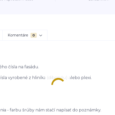
Komentáre
0
ého čísla na fasádu.
sla vyrobené z hliníka (dibondu) alebo plexi.
ania - farbu šrúby nám stačí napísať do poznámky.