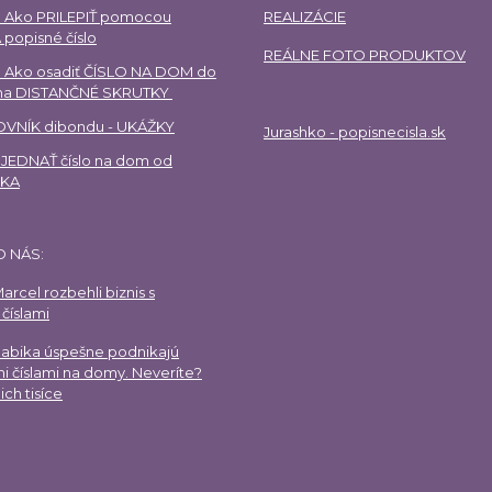
 Ako PRILEPIŤ pomocou
REALIZÁCIE
 popisné číslo
REÁLNE FOTO PRODUKTOV
 Ako osadiť ČÍSLO NA DOM do
 na DISTANČNÉ SKRUTKY
VNÍK dibondu - UKÁŽKY
Jurashko - popisnecisla.sk
EDNAŤ číslo na dom od
HKA
O NÁS:
arcel rozbehli biznis s
číslami
Gabika úspešne podnikajú
i číslami na domy. Neveríte?
ich tisíce