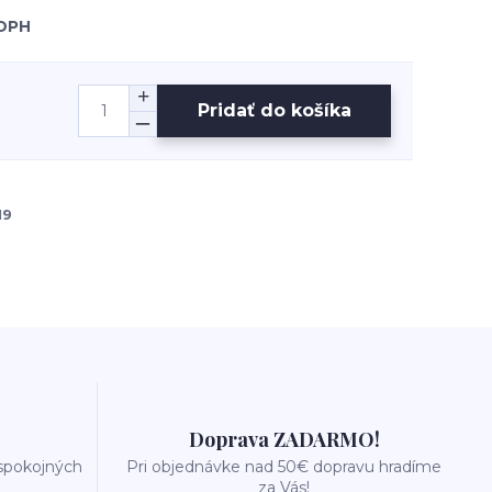
 DPH
Pridať do košíka
19
Doprava ZADARMO!
 spokojných
Pri objednávke nad 50€ dopravu hradíme
za Vás!