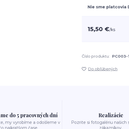
Nie sme platcovia
15,50 €
/
ks
Číslo produktu:
PC003-
Do obľúbených
me do 5 pracovných dní
Realizácie
te, my vyrobíme a odošleme v
Pozrite si fotogalériu našich
čo najkratšom čase
zákazníkov.