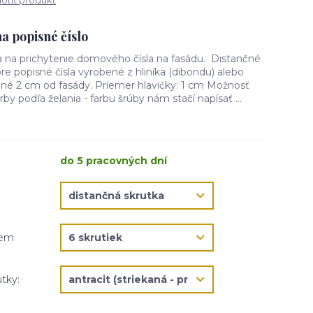
tiť produkt
a popisné číslo
ia na prichytenie domového čísla na fasádu. Distančné
re popisné čísla vyrobené z hliníka (dibondu) alebo
dené 2 cm od fasády. Priemer hlavičky: 1 cm Možnosť
rby podľa želania - farbu šrúby nám stačí napísať ...
do 5 pracovných dní
jem
utky: