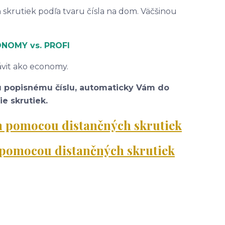
 skrutiek podľa tvaru čísla na dom. Väčšinou
CONOMY
vs. PROFI
závit ako economy.
u popisnému číslu, automaticky Vám do
e skrutiek.
om pomocou distančných skrutiek
m pomocou distančných skrutiek