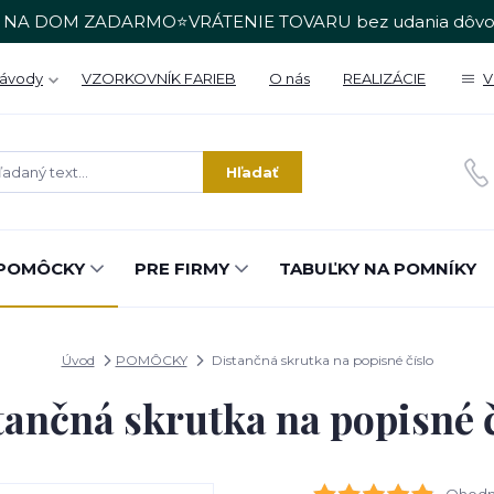
 NA DOM ZADARMO⭐VRÁTENIE TOVARU bez udania dôvo
Návody
VZORKOVNÍK FARIEB
O nás
REALIZÁCIE
V
Hľadať
POMÔCKY
PRE FIRMY
TABUĽKY NA POMNÍKY
Úvod
POMÔCKY
Distančná skrutka na popisné číslo
tančná skrutka na popisné č