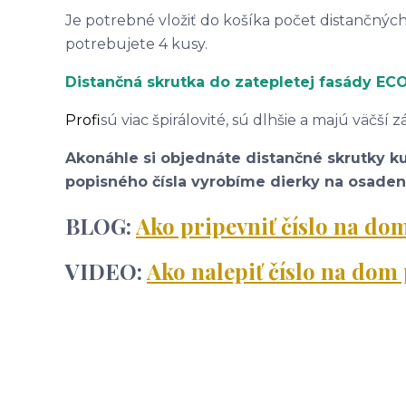
Je potrebné vložiť do košíka počet distančných
potrebujete 4 kusy.
Distančná skrutka do zatepletej fasády E
Profi
sú viac špirálovité, sú dlhšie a majú väčší 
Akonáhle si objednáte distančné skrutky k
popisného čísla vyrobíme dierky na osadeni
BLOG:
Ako pripevniť číslo na d
VIDEO:
Ako nalepiť číslo na do