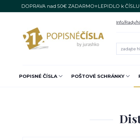
DOPRAVA nad 50€ ZADARMO⭐LEPIDLO k ČÍSLU
Info/Rady/
POPISNÉ ČÍSLA
POŠTOVÉ SCHRÁNKY
Dis