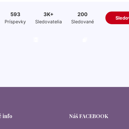
 info
Náš FACEBOOK