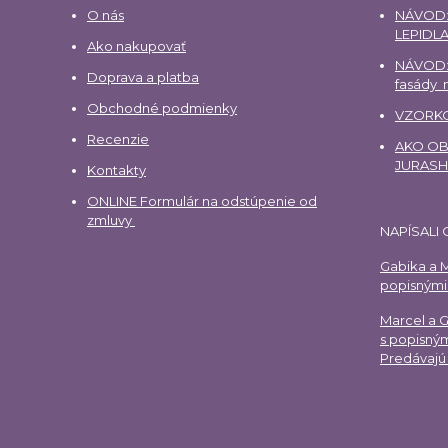
O nás
NÁVOD:
LEPIDLA
Ako nakupovať
NÁVOD:
Doprava a platba
fasády
Obchodné podmienky
VZORKO
Recenzie
AKO OBJ
JURAS
Kontakty
ONLINE Formulár na odstúpenie od
zmluvy
NAPÍSALI 
Gabika a M
popisnými 
Marcel a 
s popisným
Predávajú 