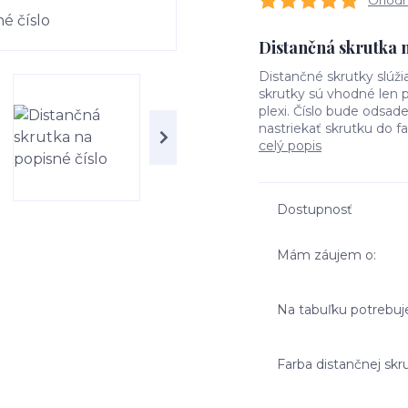
Ohodno
Distančná skrutka n
Distančné skrutky slúž
skrutky sú vhodné len p
plexi. Číslo bude odsa
nastriekať skrutku do fa
celý popis
Dostupnosť
Mám záujem o:
Na tabuľku potrebu
Farba distančnej skr