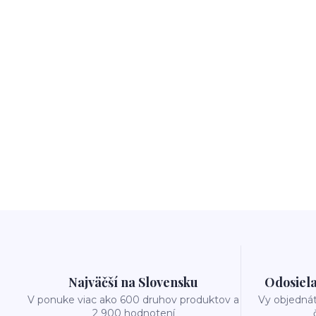
Najväčší na Slovensku
Odosiela
V ponuke viac ako 600 druhov produktov a
Vy objedná
2 900 hodnotení