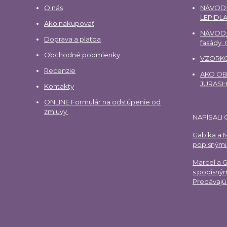
O nás
NÁVOD:
LEPIDLA
Ako nakupovať
NÁVOD:
Doprava a platba
fasády
Obchodné podmienky
VZORKO
Recenzie
AKO OBJ
JURAS
Kontakty
ONLINE Formulár na odstúpenie od
zmluvy
NAPÍSALI 
Gabika a M
popisnými 
Marcel a 
s popisným
Predávajú 