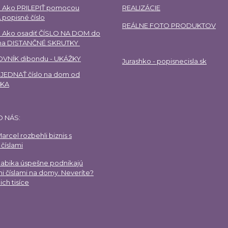
 Ako PRILEPIŤ pomocou
REALIZÁCIE
 popisné číslo
REÁLNE FOTO PRODUKTOV
 Ako osadiť ČÍSLO NA DOM do
 na DISTANČNÉ SKRUTKY
VNÍK dibondu - UKÁŽKY
Jurashko - popisnecisla.sk
EDNAŤ číslo na dom od
HKA
O NÁS:
arcel rozbehli biznis s
číslami
Gabika úspešne podnikajú
i číslami na domy. Neveríte?
ich tisíce