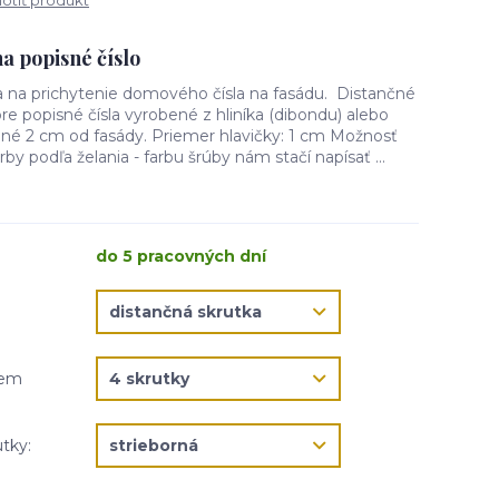
tiť produkt
a popisné číslo
ia na prichytenie domového čísla na fasádu. Distančné
re popisné čísla vyrobené z hliníka (dibondu) alebo
dené 2 cm od fasády. Priemer hlavičky: 1 cm Možnosť
rby podľa želania - farbu šrúby nám stačí napísať ...
do 5 pracovných dní
jem
utky: