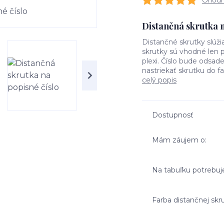
Ohodno
Distančná skrutka n
Distančné skrutky slúž
skrutky sú vhodné len p
plexi. Číslo bude odsa
nastriekať skrutku do fa
celý popis
Dostupnosť
Mám záujem o:
Na tabuľku potrebu
Farba distančnej skr