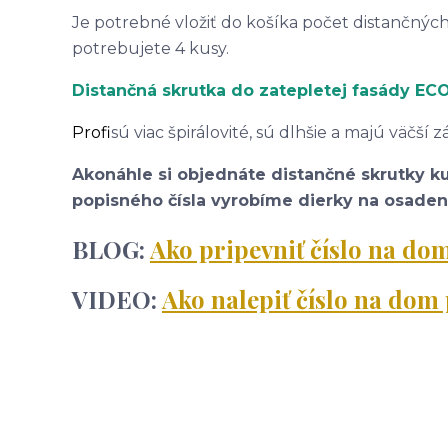
Je potrebné vložiť do košíka počet distančných
potrebujete 4 kusy.
Distančná skrutka do zatepletej fasády E
Profi
sú viac špirálovité, sú dlhšie a majú väčší 
Akonáhle si objednáte distančné skrutky k
popisného čísla vyrobíme dierky na osadeni
BLOG:
Ako pripevniť číslo na d
VIDEO:
Ako nalepiť číslo na do