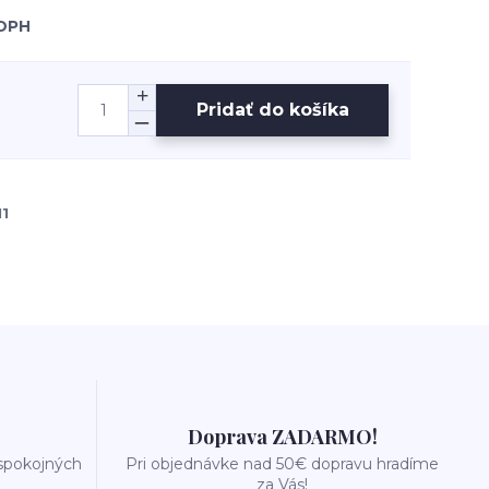
 DPH
Pridať do košíka
1
Doprava ZADARMO!
 spokojných
Pri objednávke nad 50€ dopravu hradíme
za Vás!