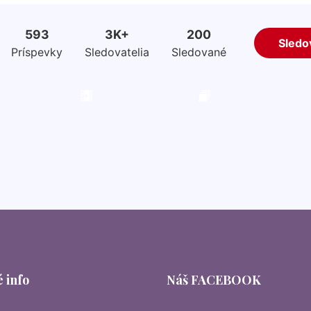
 info
Náš FACEBOOK