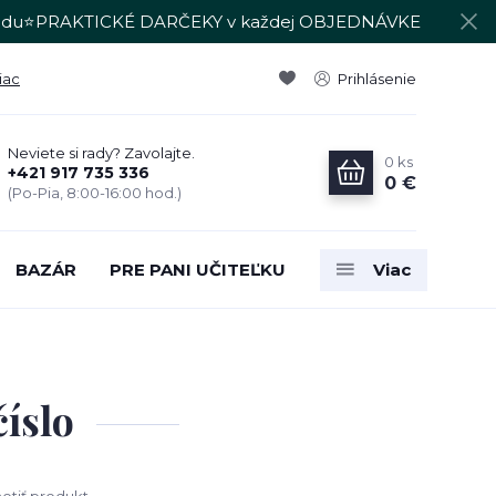
du⭐PRAKTICKÉ DARČEKY v každej OBJEDNÁVKE
iac
Prihlásenie
Neviete si rady? Zavolajte.
0
ks
+421 917 735 336
0 €
(Po-Pia, 8:00-16:00 hod.)
BAZÁR
PRE PANI UČITEĽKU
Viac
íslo