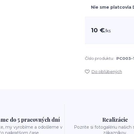
Nie sme platcovia
10 €
/
ks
Číslo produktu:
PC003-1
Do obľúbených
me do 5 pracovných dní
Realizácie
te, my vyrobíme a odošleme v
Pozrite si fotogalériu našich
čo najkratšom čase
zákazníkov.