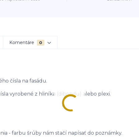
Komentáre
0
ého čísla na fasádu.
sla vyrobené z hliníka (dibondu) alebo plexi.
ania - farbu šrúby nám stačí napísať do poznámky.