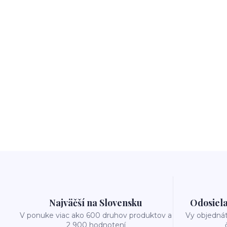
Najväčší na Slovensku
Odosiela
V ponuke viac ako 600 druhov produktov a
Vy objedná
2 900 hodnotení