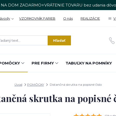
 NA DOM ZADARMO⭐VRÁTENIE TOVARU bez udania dôvo
Návody
VZORKOVNÍK FARIEB
O nás
REALIZÁCIE
V
Hľadať
POMÔCKY
PRE FIRMY
TABUĽKY NA POMNÍKY
Úvod
POMÔCKY
Distančná skrutka na popisné číslo
tančná skrutka na popisné č