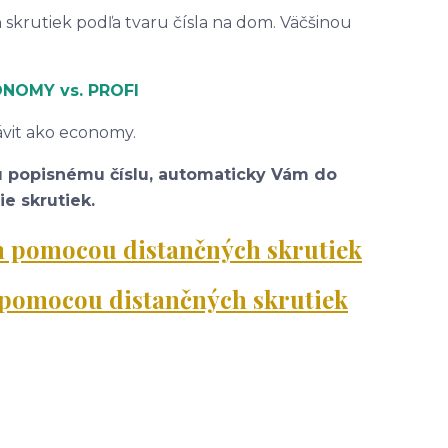
 skrutiek podľa tvaru čísla na dom. Väčšinou
CONOMY
vs. PROFI
závit ako economy.
u popisnému číslu, automaticky Vám do
e skrutiek.
om pomocou distančných skrutiek
m pomocou distančných skrutiek