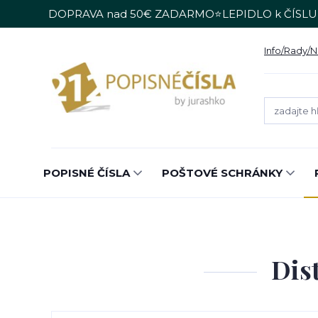
DOPRAVA nad 50€ ZADARMO⭐LEPIDLO k ČÍSLU
Info/Rady/
POPISNÉ ČÍSLA
POŠTOVÉ SCHRÁNKY
Dis