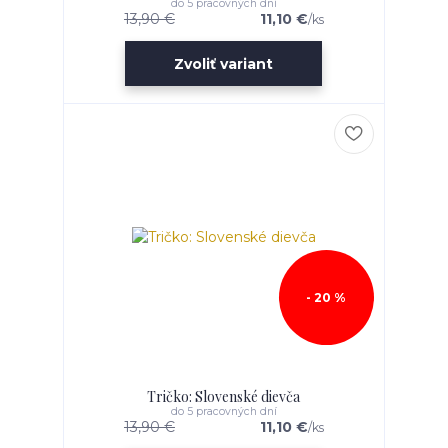
do 5 pracovných dní
13,90 €
11,10 €
/
ks
Zvoliť variant
- 20 %
Tričko: Slovenské dievča
do 5 pracovných dní
13,90 €
11,10 €
/
ks