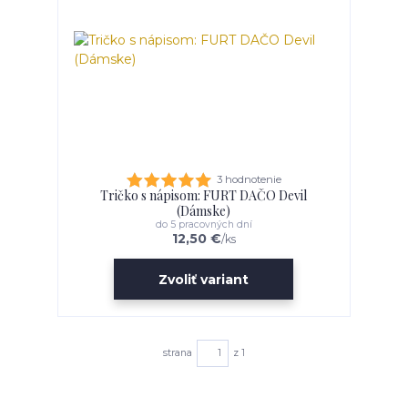
3 hodnotenie
Tričko s nápisom: FURT DAČO Devil
(Dámske)
do 5 pracovných dní
12,50 €
/
ks
Zvoliť variant
strana
z 1