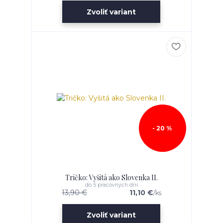
Zvoliť variant
- 20 %
Tričko: Vyšitá ako Slovenka II.
do 5 pracovných dní
13,90 €
11,10 €
/
ks
Zvoliť variant