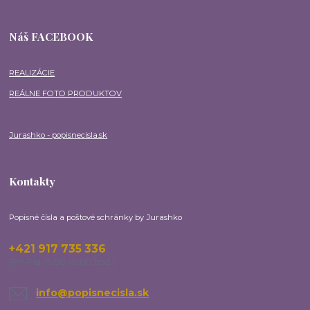
Náš FACEBOOK
REALIZÁCIE
REÁLNE FOTO PRODUKTOV
Jurashko - popisnecisla.sk
Kontakty
Popisné čísla a poštové schránky by Jurashko
+421 917 735 336
(Po-Pia, 8:00-16:00 hod.)
info@popisnecisla.sk