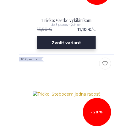
Tričko: Všetko vykikiríkam
do 5 pracovných dní
13,90 €
11,10 €
/
ks
Zvoliť variant
TOP produkt
- 20 %