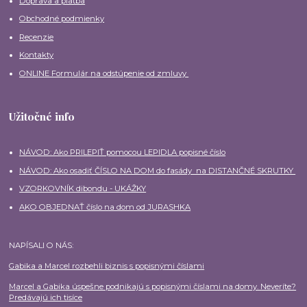
Doprava a platba
Obchodné podmienky
Recenzie
Kontakty
ONLINE Formulár na odstúpenie od zmluvy
Užitočné info
NÁVOD: Ako PRILEPIŤ pomocou LEPIDLA popisné číslo
NÁVOD: Ako osadiť ČÍSLO NA DOM do fasády na DISTANČNÉ SKRUTKY
VZORKOVNÍK dibondu - UKÁŽKY
AKO OBJEDNAŤ číslo na dom od JURASHKA
NAPÍSALI O NÁS:
Gabika a Marcel rozbehli biznis s popisnými číslami
Marcel a Gabika úspešne podnikajú s popisnými číslami na domy. Neveríte?
Predávajú ich tisíce