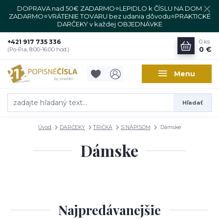
DOPRAVA nad 50€ ZADARMO⭐LEPIDLO k ČÍSLU NA DOM
ZADARMO⭐VRÁTENIE TOVARU bez udania dôvodu⭐PRAKTICKÉ
DARČEKY v každej OBJEDNÁVKE
+421 917 735 336
0
ks
0 €
(Po-Pia, 8:00-16:00 hod.)
Menu
Hľadať
Úvod
DARČEKY
TRIČKÁ
S NÁPISOM
Dámske
Dámske
Najpredávanejšie