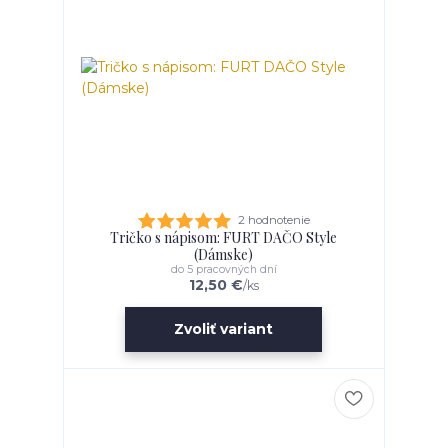
2 hodnotenie
Tričko s nápisom: FURT DAČO Style
(Dámske)
do 5 pracovných dní
12,50 €
/
ks
Zvoliť variant