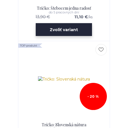
Tričko: Štebocem jedna radosť
do 5 pracovných dní
13,90 €
11,10 €
/
ks
Zvoliť variant
TOP produkt
- 20 %
Tričko: Slovenská nátura