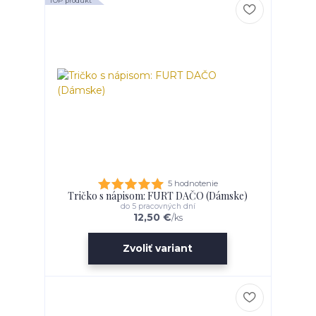
TOP produkt
5 hodnotenie
Tričko s nápisom: FURT DAČO (Dámske)
do 5 pracovných dní
12,50 €
/
ks
Zvoliť variant