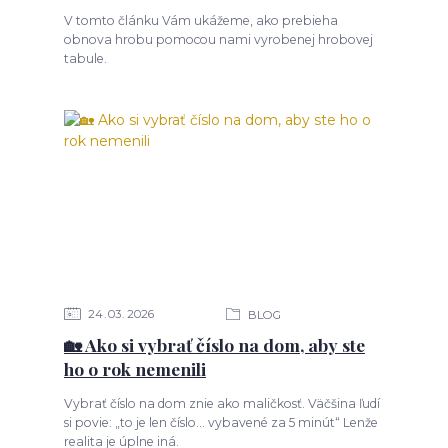
V tomto článku Vám ukážeme, ako prebieha
obnova hrobu pomocou nami vyrobenej hrobovej
tabule.
24
03
2026
BLOG
🏡 Ako si vybrať číslo na dom, aby ste
ho o rok nemenili
Vybrať číslo na dom znie ako maličkosť. Väčšina ľudí
si povie: „to je len číslo… vybavené za 5 minút“ Lenže
realita je úplne iná.