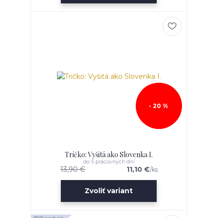
- 20 %
Tričko: Vyšitá ako Slovenka I.
do 5 pracovných dní
13,90 €
11,10 €
/
ks
Zvoliť variant