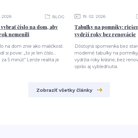
2026
19
02
2026
BLOG
i vybrať číslo na dom, aby
Tabuľky na pomníky: riešen
 rok nemenili
vydrží roky bez renovácie
slo na dom znie ako maličkosť.
Dôstojná spomienka bez staro
dí si povie: „to je len číslo…
moderné tabuľky na pomníky,
za 5 minút“ Lenže realita je
vydržia roky krásne, bez renov
opráv aj vyblednutia.
Zobraziť všetky články