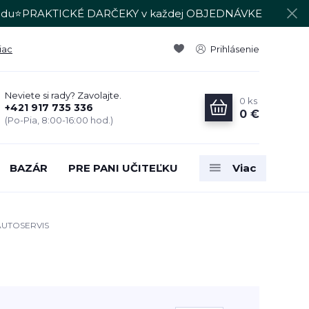
du⭐PRAKTICKÉ DARČEKY v každej OBJEDNÁVKE
iac
Prihlásenie
Neviete si rady? Zavolajte.
0
ks
+421 917 735 336
0 €
(Po-Pia, 8:00-16:00 hod.)
BAZÁR
PRE PANI UČITEĽKU
Viac
UTOSERVIS