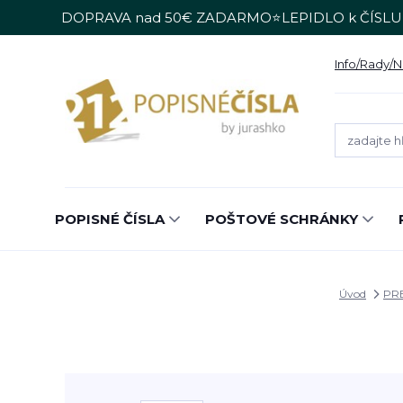
DOPRAVA nad 50€ ZADARMO⭐LEPIDLO k ČÍSLU
Info/Rady/
POPISNÉ ČÍSLA
POŠTOVÉ SCHRÁNKY
Úvod
PRE