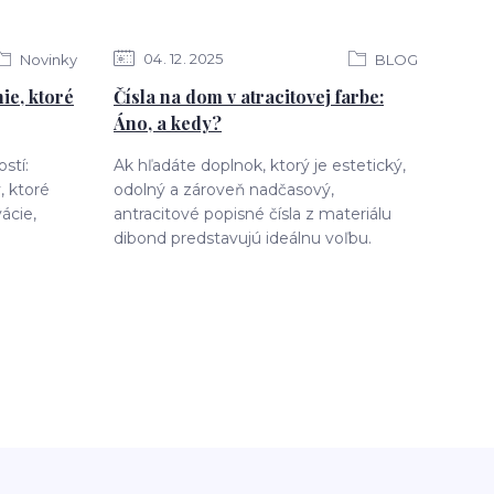
04
12
2025
Novinky
BLOG
ie, ktoré
Čísla na dom v atracitovej farbe:
Áno, a kedy?
stí:
Ak hľadáte doplnok, ktorý je estetický,
 ktoré
odolný a zároveň nadčasový,
ácie,
antracitové popisné čísla z materiálu
dibond predstavujú ideálnu voľbu.