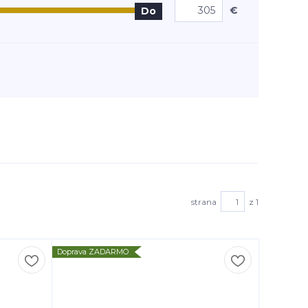
€
Do
strana
z 1
Doprava ZADARMO