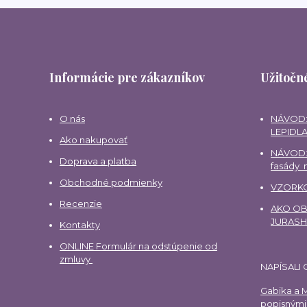
Informácie pre zákazníkov
Užitočné
O nás
NÁVOD:
LEPIDLA
Ako nakupovať
NÁVOD:
Doprava a platba
fasády
Obchodné podmienky
VZORKO
Recenzie
AKO OBJ
JURAS
Kontakty
ONLINE Formulár na odstúpenie od
zmluvy
NAPÍSALI 
Gabika a M
popisnými 