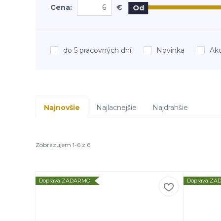
Cena:
€
Od
do 5 pracovných dní
Novinka
Akc
Najnovšie
Najlacnejšie
Najdrahšie
Zobrazujem 1-6 z 6
Doprava ZADARMO
Doprava Z