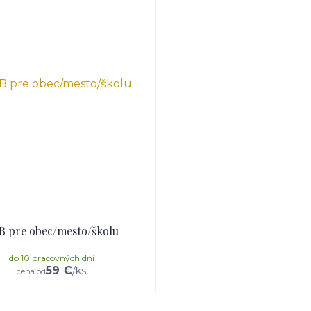
B pre obec/mesto/školu
do 10 pracovných dní
59 €
/
ks
cena od