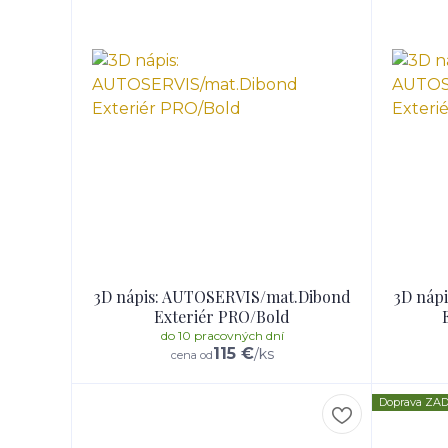
3D nápis: AUTOSERVIS/mat.Dibond
3D náp
Exteriér PRO/Bold
do 10 pracovných dní
115 €
/
ks
cena od
Doprava Z