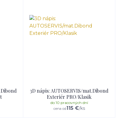
.Dibond
3D nápis: AUTOSERVIS/mat.Dibond
t
Exteriér PRO/Klasik
do 10 pracovných dní
115 €
/
ks
cena od