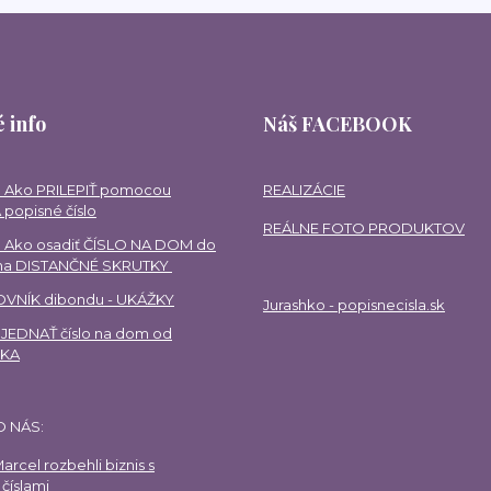
 info
Náš FACEBOOK
 Ako PRILEPIŤ pomocou
REALIZÁCIE
 popisné číslo
REÁLNE FOTO PRODUKTOV
 Ako osadiť ČÍSLO NA DOM do
 na DISTANČNÉ SKRUTKY
VNÍK dibondu - UKÁŽKY
Jurashko - popisnecisla.sk
EDNAŤ číslo na dom od
HKA
O NÁS:
arcel rozbehli biznis s
číslami