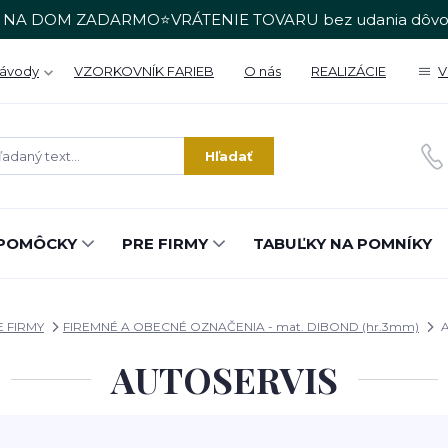
 NA DOM ZADARMO⭐VRÁTENIE TOVARU bez udania dôvo
Návody
VZORKOVNÍK FARIEB
O nás
REALIZÁCIE
V
Hľadať
POMÔCKY
PRE FIRMY
TABUĽKY NA POMNÍKY
 FIRMY
FIREMNÉ A OBECNÉ OZNAČENIA - mat. DIBOND (hr.3mm)
A
AUTOSERVIS