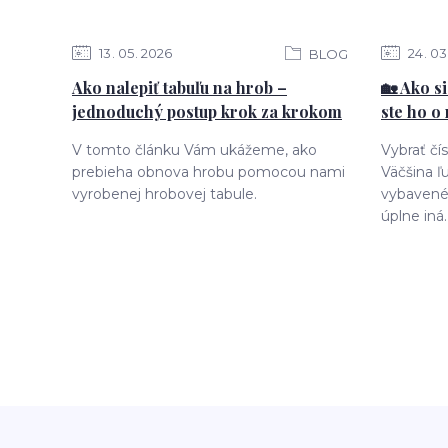
13
05
2026
24
03
BLOG
Ako nalepiť tabuľu na hrob –
🏡 Ako s
jednoduchý postup krok za krokom
ste ho o
V tomto článku Vám ukážeme, ako
Vybrať čí
prebieha obnova hrobu pomocou nami
Väčšina ľu
vyrobenej hrobovej tabule.
vybavené 
úplne iná.