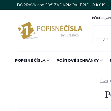
DOPRAVA nad 50€ ZADARMO⭐LEPIDLO k ČÍSLU
Info/Rady/
POPISNÉ ČÍSLA
POŠTOVÉ SCHRÁNKY
Úvod
P