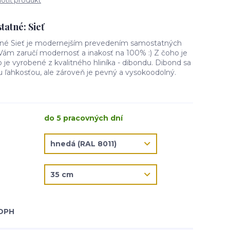
tiť produkt
tatné: Sieť
tné Sieť je modernejším prevedením samostatných
lo Vám zaručí modernosť a inakosť na 100% :) Z čoho je
 je vyrobené z kvalitného hliníka - dibondu. Dibond sa
u ľahkosťou, ale zároveň je pevný a vysokoodolný.
do 5 pracovných dní
 DPH