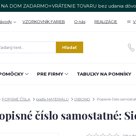
 NA DOM ZADARMO⭐VRÁTENIE TOVARU bez udania dôvo
Návody
VZORKOVNÍK FARIEB
O nás
REALIZÁCIE
V
Hľadať
POMÔCKY
PRE FIRMY
TABUĽKY NA POMNÍKY
POPISNÉ ČÍSLA
podľa MATERIÁLU
DIBOND
Popisné číslo samostat
opisné číslo samostatné: Si