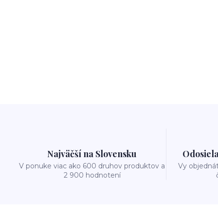
Najväčší na Slovensku
Odosiela
V ponuke viac ako 600 druhov produktov a
Vy objedná
2 900 hodnotení