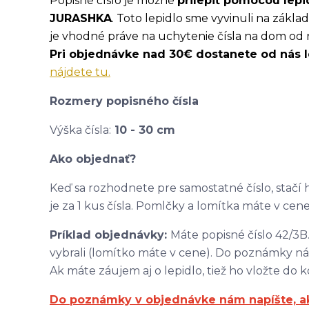
Popisné číslo je možné
prilepiť pomocou lepi
JURASHKA
. Toto lepidlo sme vyvinuli na zákl
je vhodné práve na uchytenie čísla na dom od 
Pri objednávke nad 30€ dostanete od nás 
nájdete tu.
Rozmery popisného čísla
Výška čísla:
10 - 30 cm
Ako objednať?
Keď sa rozhodnete pre samostatné číslo, stačí ho
je za 1 kus čísla. Pomlčky a lomítka máte v cene.
Príklad objednávky:
Máte popisné číslo 42/3B.
vybrali (lomítko máte v cene). Do poznámky ná
Ak máte záujem aj o lepidlo, tiež ho vložte do k
Do poznámky v objednávke nám napíšte, aké 