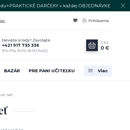
du⭐PRAKTICKÉ DARČEKY v každej OBJEDNÁVKE
iac
Prihlásenie
Neviete si rady? Zavolajte.
0
ks
+421 917 735 336
0 €
(Po-Pia, 8:00-16:00 hod.)
BAZÁR
PRE PANI UČITEĽKU
Viac
né: Sieť
eť