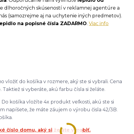
dla
. Odporúčame nami vyvinuté
lepidlo od
ade dlhoročných skúseností v reklamnej agentúre a
nás (samozrejme aj na uchytenie iných predmetov).
lepidlo na popisné čísla ZADARMO
.
Viac info
 vložiť do košíka v rozmere, aký ste si vybrali. Cena
 Taktiež si vyberáte, akú farbu čísla si želáte.
 Do košíka vložíte 4x produkt veľkosti, akú ste si
m napíšete, že máte záujem o výrobu čisla 42/3B.
ošíka.
číslo domu, aký si želáte vyrobiť.