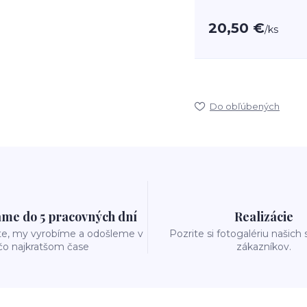
20,50 €
/
ks
Do obľúbených
me do 5 pracovných dní
Realizácie
te, my vyrobíme a odošleme v
Pozrite si fotogalériu našich
čo najkratšom čase
zákazníkov.