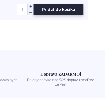
Pridať do košíka
Doprava ZADARMO!
 spokojných
Pri objednávke nad 50€ dopravu hradíme
za Vás!