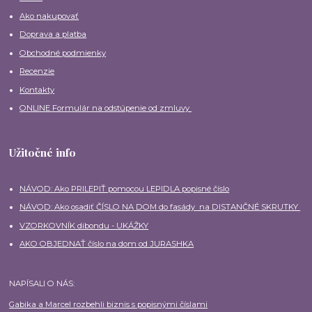
Ako nakupovať
Doprava a platba
Obchodné podmienky
Recenzie
Kontakty
ONLINE Formulár na odstúpenie od zmluvy
Užitočné info
NÁVOD: Ako PRILEPIŤ pomocou LEPIDLA popisné číslo
NÁVOD: Ako osadiť ČÍSLO NA DOM do fasády na DISTANČNÉ SKRUTKY
VZORKOVNÍK dibondu - UKÁŽKY
AKO OBJEDNAŤ číslo na dom od JURASHKA
NAPÍSALI O NÁS:
Gabika a Marcel rozbehli biznis s popisnými číslami