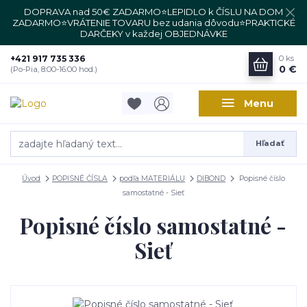
DOPRAVA nad 50€ ZADARMO⭐LEPIDLO k ČÍSLU NA DOM
ZADARMO⭐VRÁTENIE TOVARU bez udania dôvodu⭐PRAKTICKÉ
DARČEKY v každej OBJEDNÁVKE
+421 917 735 336
0
ks
0 €
(Po-Pia, 8:00-16:00 hod.)
Menu
Hľadať
Úvod
POPISNÉ ČÍSLA
podľa MATERIÁLU
DIBOND
Popisné číslo
samostatné - Sieť
Popisné číslo samostatné -
Sieť