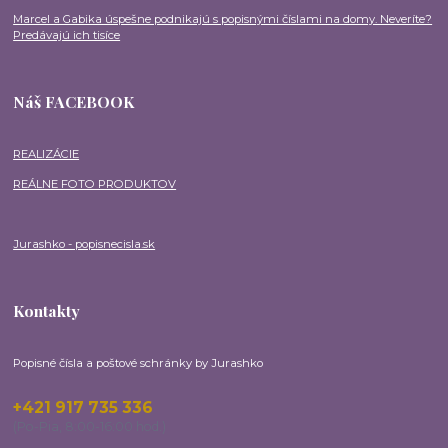
Marcel a Gabika úspešne podnikajú s popisnými číslami na domy. Neveríte?
Predávajú ich tisíce
Náš FACEBOOK
REALIZÁCIE
REÁLNE FOTO PRODUKTOV
Jurashko - popisnecisla.sk
Kontakty
Popisné čísla a poštové schránky by Jurashko
+421 917 735 336
(Po-Pia, 8:00-16:00 hod.)