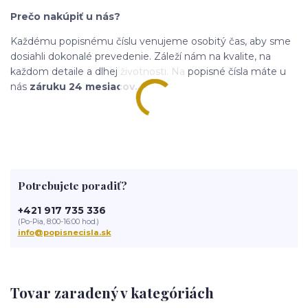
Prečo nakúpiť u nás?
Každému popisnému číslu venujeme osobitý čas, aby sme
dosiahli dokonalé prevedenie. Záleží nám na kvalite, na
každom detaile a dlhej životnosti. Na popisné čísla máte u
nás
záruku 24 mesiacov.
Potrebujete poradiť?
+421 917 735 336
(Po-Pia, 8:00-16:00 hod.)
info@popisnecisla.sk
Tovar zaradený v kategóriách