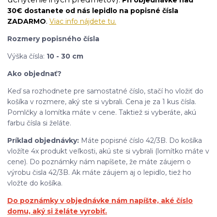
30€ dostanete od nás lepidlo na popisné čísla
.
ZADARMO
Viac info nájdete tu.
Rozmery popisného čísla
Výška čísla:
10 - 30 cm
Ako objednať?
Keď sa rozhodnete pre samostatné číslo, stačí ho vložiť do
košíka v rozmere, aký ste si vybrali. Cena je za 1 kus čísla.
Pomlčky a lomítka máte v cene. Taktiež si vyberáte, akú
farbu čísla si želáte.
Príklad objednávky:
Máte popisné číslo 42/3B. Do košíka
vložíte 4x produkt veľkosti, akú ste si vybrali (lomítko máte v
cene). Do poznámky nám napíšete, že máte záujem o
výrobu čisla 42/3B. Ak máte záujem aj o lepidlo, tiež ho
vložte do košíka.
Do poznámky v objednávke nám napíšte, aké číslo
domu, aký si želáte vyrobiť.