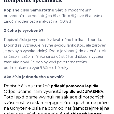
Popisné číslo Samostatné Sieť
je modernejším
prevedením samostatných čísel. Toto štýlové číslo Vám
zaručí modernosť a inakosť na 100% :)
Z čoho je vyrobené?
Popisné číslo je vyrobené z kvalitného hliníka - dibondu.
Dibond sa vyznačuje hlavne svojou ľahkosťou, ale zároveň
je pevný a vysokoodolný. Preto je vhodný do exteriéru. Ak
sa časom zašpiní, ľahko sa dá očistiť handričkou a vyzerá
zase ako nový. Je odolný voči poveternostným
podmienkam a vydrží Vám dlhé roky.
Ako číslo jednoducho upevniť?
Popisné číslo je možné
.
prilepiť pomocou lepidla
Odporúčame nami vyvinuté
.
lepidlo od JURASHKA
Toto lepidlo sme vyvinuli na základe dlhoročných
skúseností v reklamnej agentúre a je vhodné práve
na uchytenie čísla na dom od nás (samozrejme aj na
uchytenie iných predmetov).
Pri objednávke nad