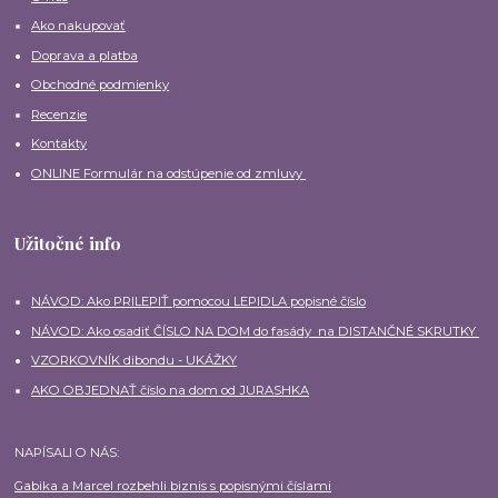
Ako nakupovať
Doprava a platba
Obchodné podmienky
Recenzie
Kontakty
ONLINE Formulár na odstúpenie od zmluvy
Užitočné info
NÁVOD: Ako PRILEPIŤ pomocou LEPIDLA popisné číslo
NÁVOD: Ako osadiť ČÍSLO NA DOM do fasády na DISTANČNÉ SKRUTKY
VZORKOVNÍK dibondu - UKÁŽKY
AKO OBJEDNAŤ číslo na dom od JURASHKA
NAPÍSALI O NÁS:
Gabika a Marcel rozbehli biznis s popisnými číslami