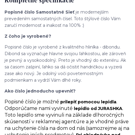
Popisné číslo Samostatné Sieť
je modernejším
prevedením samostatných čísel. Toto štýlové číslo Vám
zaručí modernosť a inakosť na 100% :)
Z čoho je vyrobené?
Popisné číslo je vyrobené z kvalitného hliníka - dibondu.
Dibond sa vyznačuje hlavne svojou ľahkosťou, ale zároveň
je pevný a vysokoodolný. Preto je vhodný do exteriéru. Ak
sa časom zašpiní, ľahko sa dá očistiť handričkou a vyzerá
zase ako nový. Je odolný voči poveternostným
podmienkam a vydrží Vám dlhé roky.
Ako číslo jednoducho upevniť?
Popisné číslo je možné
.
prilepiť pomocou lepidla
Odporúčame nami vyvinuté
.
lepidlo od JURASHKA
Toto lepidlo sme vyvinuli na základe dlhoročných
skúseností v reklamnej agentúre a je vhodné práve
na uchytenie čísla na dom od nás (samozrejme aj na
uchytenie iných predmetov).