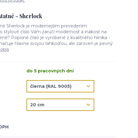
tiť produkt
tatné - Sherlock
tné Sherlock je modernejším prevedením
o štýlové číslo Vám zaručí modernosť a inakosť na
ené? Popisné číslo je vyrobené z kvalitného hliníka -
načuje hlavne svojou ľahkosťou, ale zároveň je pevný
popis
do 5 pracovných dní
 DPH