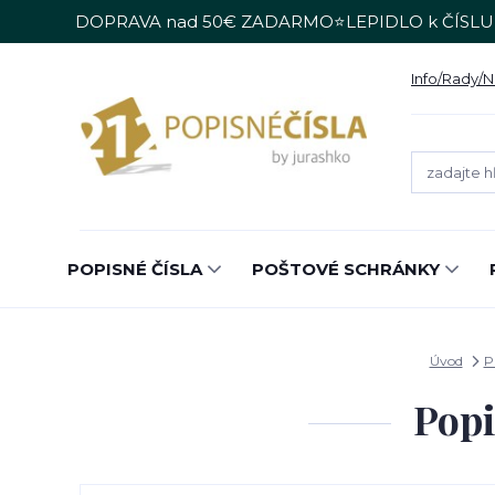
DOPRAVA nad 50€ ZADARMO⭐LEPIDLO k ČÍSLU
Info/Rady/
POPISNÉ ČÍSLA
POŠTOVÉ SCHRÁNKY
Úvod
P
Popi