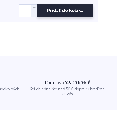
Pridať do košíka
Doprava ZADARMO!
 spokojných
Pri objednávke nad 50€ dopravu hradíme
za Vás!