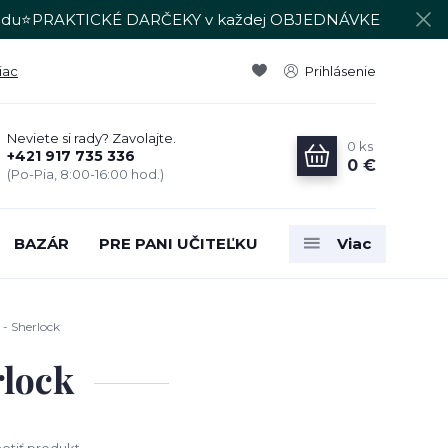
du⭐PRAKTICKÉ DARČEKY v každej OBJEDNÁVKE
iac
Prihlásenie
Neviete si rady? Zavolajte.
0
ks
+421 917 735 336
0 €
(Po-Pia, 8:00-16:00 hod.)
BAZÁR
PRE PANI UČITEĽKU
Viac
 - Sherlock
rlock