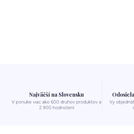
Najväčší na Slovensku
Odosiela
V ponuke viac ako 600 druhov produktov a
Vy objedná
2 900 hodnotení