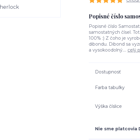
Ohodno
Popisné číslo samos
Popisné číslo Samosta
samostatných čísel. Tot
100% :) Z čoho je vyrob
dibondu. Dibond sa vyz
a vysokoodolný....
celý 
Dostupnosť
Farba tabuľky
Výška číslice
Nie sme platcovia