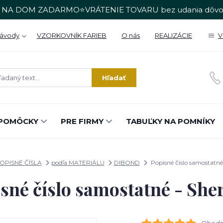
 NA DOM ZADARMO⭐VRÁTENIE TOVARU bez udania dôvo
Návody
VZORKOVNÍK FARIEB
O nás
REALIZÁCIE
V
Hľadať
POMÔCKY
PRE FIRMY
TABUĽKY NA POMNÍKY
OPISNÉ ČÍSLA
podľa MATERIÁLU
DIBOND
Popisné číslo samostatné
sné číslo samostatné - She