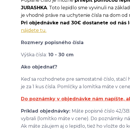
Popisné číslo je možné
prilepiť pomocou lepi
JURASHKA
. Toto lepidlo sme vyvinuli na zákl
je vhodné práve na uchytenie čísla na dom od 
Pri objednávke nad 30€ dostanete od nás 
nájdete tu.
Rozmery popisného čísla
Výška čísla:
10 - 30 cm
Ako objednať?
Keď sa rozhodnete pre samostatné číslo, stačí ho
je za 1 kus čísla. Pomlčky a lomítka máte v cene.
Do poznámky v objednávke nám napíšte, aké 
Príklad objednávky:
Máte popisné číslo 42/3B.
vybrali (lomítko máte v cene). Do poznámky ná
Ak máte záujem aj o lepidlo, tiež ho vložte do k