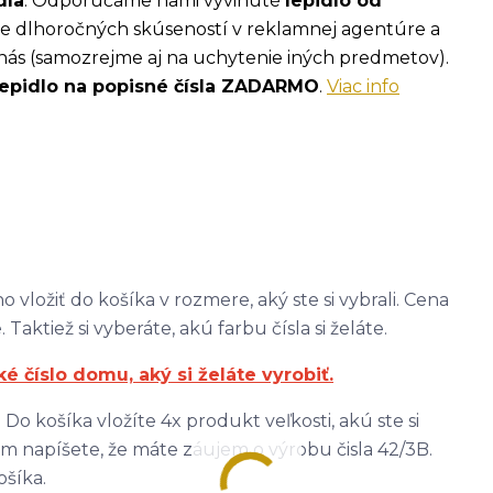
dla
. Odporúčame nami vyvinuté
lepidlo od
ade dlhoročných skúseností v reklamnej agentúre a
nás (samozrejme aj na uchytenie iných predmetov).
lepidlo na popisné čísla ZADARMO
.
Viac info
 vložiť do košíka v rozmere, aký ste si vybrali. Cena
 Taktiež si vyberáte, akú farbu čísla si želáte.
číslo domu, aký si želáte vyrobiť.
 Do košíka vložíte 4x produkt veľkosti, akú ste si
m napíšete, že máte záujem o výrobu čisla 42/3B.
ošíka.