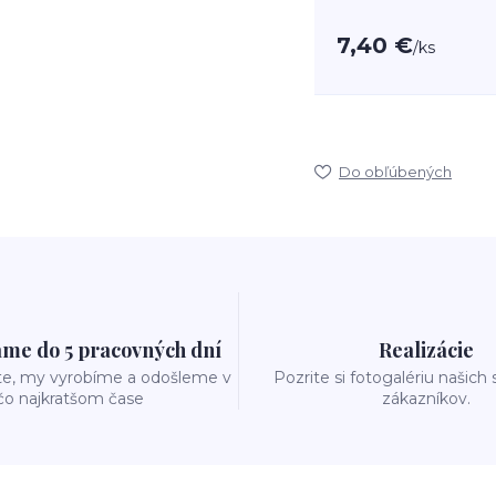
7,40 €
/
ks
Do obľúbených
me do 5 pracovných dní
Realizácie
te, my vyrobíme a odošleme v
Pozrite si fotogalériu našich
čo najkratšom čase
zákazníkov.