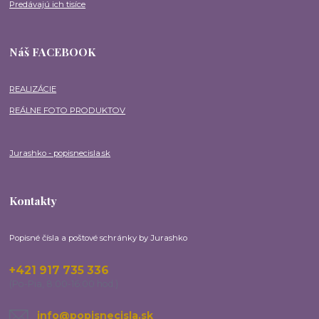
Predávajú ich tisíce
Náš FACEBOOK
REALIZÁCIE
REÁLNE FOTO PRODUKTOV
Jurashko - popisnecisla.sk
Kontakty
Popisné čísla a poštové schránky by Jurashko
+421 917 735 336
(Po-Pia, 8:00-16:00 hod.)
info@popisnecisla.sk