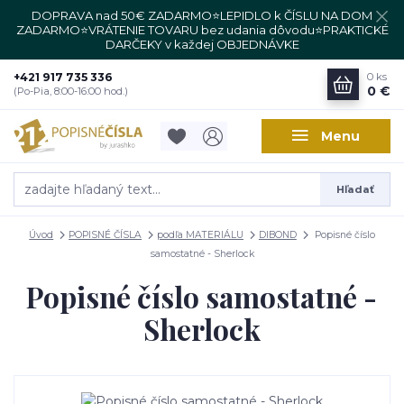
DOPRAVA nad 50€ ZADARMO⭐LEPIDLO k ČÍSLU NA DOM
ZADARMO⭐VRÁTENIE TOVARU bez udania dôvodu⭐PRAKTICKÉ
DARČEKY v každej OBJEDNÁVKE
+421 917 735 336
0
ks
0 €
(Po-Pia, 8:00-16:00 hod.)
Menu
Hľadať
Úvod
POPISNÉ ČÍSLA
podľa MATERIÁLU
DIBOND
Popisné číslo
samostatné - Sherlock
Popisné číslo samostatné -
Sherlock