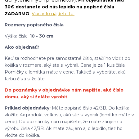
Pri objednávke nad
30€ dostanete od nás lepidlo na popisné čísla
.
ZADARMO
Viac info nájdete tu.
Rozmery popisného čísla
Výška čísla:
10 - 30 cm
Ako objednať?
Keď sa rozhodnete pre samostatné číslo, stačí ho vložiť do
košíka v rozmere, aký ste si vybrali. Cena je za 1 kus čísla.
Pomlčky a lomítka máte v cene. Taktiež si vyberáte, akú
farbu čísla si želáte.
Do poznámky v objednávke nám napíšte, aké číslo
domu, aký si želáte vyrobiť.
Príklad objednávky:
Máte popisné číslo 42/3B. Do košíka
vložíte 4x produkt veľkosti, akú ste si vybrali (lomítko máte v
cene). Do poznámky nám napíšete, že máte záujem o
výrobu čisla 42/3B. Ak máte záujem aj o lepidlo, tiež ho
vložte do košíka.