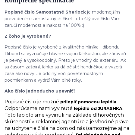
Popisné číslo Samostatné Sherlock
je modernejším
prevedením samostatných čísel. Toto štýlové číslo Vám
zaručí modernosť a inakosť na 100% :)
Z čoho je vyrobené?
Popisné číslo je vyrobené z kvalitného hliníka - dibondu.
Dibond sa vyznačuje hlavne svojou ľahkosťou, ale zároveň
je pevný a vysokoodolný. Preto je vhodný do exteriéru. Ak
sa časom zašpiní, ľahko sa dá očistiť handričkou a vyzerá
zase ako nový. Je odolný voči poveternostným
podmienkam a vydrží Vám dlhé roky.
Ako číslo jednoducho upevniť?
Popisné číslo je možné
.
prilepiť pomocou lepidla
Odporúčame nami vyvinuté
.
lepidlo od JURASHKA
Toto lepidlo sme vyvinuli na základe dlhoročných
skúseností v reklamnej agentúre a je vhodné práve
na uchytenie čísla na dom od nás (samozrejme aj na
uchytenie iných predmetov).