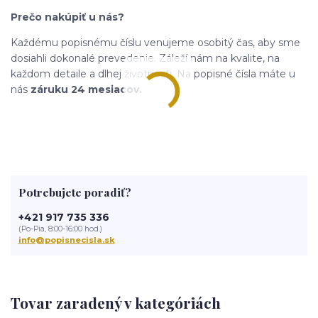
Prečo nakúpiť u nás?
Každému popisnému číslu venujeme osobitý čas, aby sme
dosiahli dokonalé prevedenie. Záleží nám na kvalite, na
každom detaile a dlhej životnosti. Na popisné čísla máte u
nás
záruku 24 mesiacov.
Potrebujete poradiť?
+421 917 735 336
(Po-Pia, 8:00-16:00 hod.)
info@popisnecisla.sk
Tovar zaradený v kategóriách