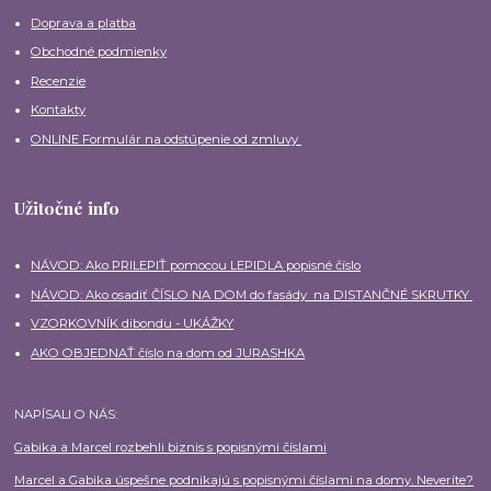
Doprava a platba
Obchodné podmienky
Recenzie
Kontakty
ONLINE Formulár na odstúpenie od zmluvy
Užitočné info
NÁVOD: Ako PRILEPIŤ pomocou LEPIDLA popisné číslo
NÁVOD: Ako osadiť ČÍSLO NA DOM do fasády na DISTANČNÉ SKRUTKY
VZORKOVNÍK dibondu - UKÁŽKY
AKO OBJEDNAŤ číslo na dom od JURASHKA
NAPÍSALI O NÁS:
Gabika a Marcel rozbehli biznis s popisnými číslami
Marcel a Gabika úspešne podnikajú s popisnými číslami na domy. Neveríte?