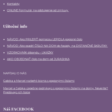
Kontakty
ONLINE Formulár na odstúpenie od zmluvy
Užitočné info
NÁVOD: Ako PRILEPIŤ pomocou LEPIDLA popisné číslo
NÁVOD: Ako osadiť ČÍSLO NA DOM do fasády na DISTANČNÉ SKRUTKY
VZORKOVNÍK dibondu - UKÁŽKY
AKO OBJEDNAŤ číslo na dom od JURASHKA
NAPÍSALI O NÁS:
Gabika a Marcel rozbehli biznis s popisnými číslami
Marcel a Gabika úspešne podnikajú s popisnými číslami na domy. Neveríte?
Predávajú ich tisíce
Náš FACEBOOK