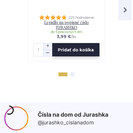
225 hodnotenie
Lepidlo na popisné číslo
Distančná s
JURASHKO
do 5 pracovných dní
do 
3,99 €
/
ks
Pridať do košíka
Z