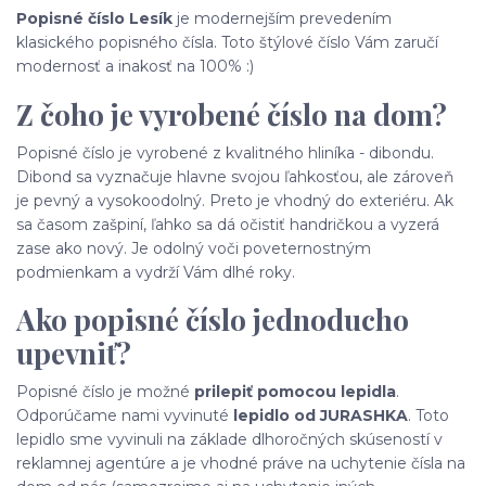
Popisné číslo Lesík
je modernejším prevedením
klasického popisného čísla. Toto štýlové číslo Vám zaručí
modernosť a inakosť na 100% :)
Z čoho je vyrobené číslo na dom?
Popisné číslo je vyrobené z kvalitného hliníka - dibondu.
Dibond sa vyznačuje hlavne svojou ľahkosťou, ale zároveň
je pevný a vysokoodolný. Preto je vhodný do exteriéru. Ak
sa časom zašpiní, ľahko sa dá očistiť handričkou a vyzerá
zase ako nový. Je odolný voči poveternostným
podmienkam a vydrží Vám dlhé roky.
Ako popisné číslo jednoducho
upevniť?
Popisné číslo je možné
prilepiť pomocou lepidla
.
Odporúčame nami vyvinuté
lepidlo od JURASHKA
. Toto
lepidlo sme vyvinuli na základe dlhoročných skúseností v
reklamnej agentúre a je vhodné práve na uchytenie čísla na