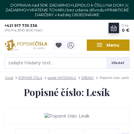
DOPRAVA nad 50€ ZADARMO⭐LEPIDLO k ČÍSLU NA DOM
ZADARMO⭐VRÁTENIE TOVARU bez udania dôvodu⭐PRAKTICKÉ
DARČEKY v každej OBJEDNÁVKE
+421 917 735 336
0
ks
0 €
(Po-Pia, 8:00-16:00 hod.)
Menu
Hľadať
Úvod
POPISNÉ ČÍSLA
podľa MATERIÁLU
DIBOND
Popisné číslo: Lesík
Popisné číslo: Lesík