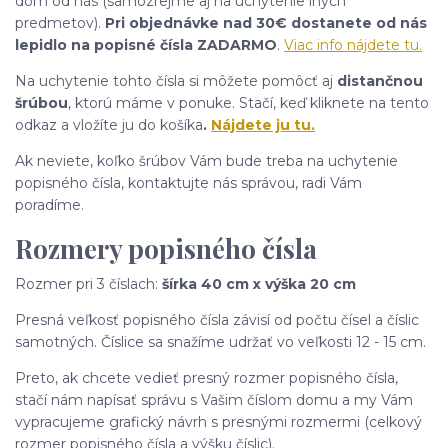
dom od nás (samozrejme aj na uchytenie iných
predmetov).
Pri objednávke nad 30€ dostanete od nás
lepidlo na popisné čísla ZADARMO
.
Viac info nájdete tu.
Na uchytenie tohto čísla si môžete pomôcť aj
distančnou
šrúbou
, ktorú máme v ponuke. Stačí, keď kliknete na tento
odkaz a vložíte ju do košíka
.
Nájdete ju tu.
Ak neviete, koľko šrúbov Vám bude treba na uchytenie
popisného čísla, kontaktujte nás správou, radi Vám
poradíme.
Rozmery popisného čísla
Rozmer pri 3 číslach:
šírka 40 cm x výška 20 cm
Presná veľkosť popisného čísla závisí od počtu čísel a číslic
samotných. Číslice sa snažíme udržať vo veľkosti 12 - 15 cm.
Preto, ak chcete vedieť presný rozmer popisného čísla,
stačí nám napísať správu s Vašim číslom domu a my Vám
vypracujeme grafický návrh s presnými rozmermi (celkový
rozmer popisného čísla a výšku číslic).