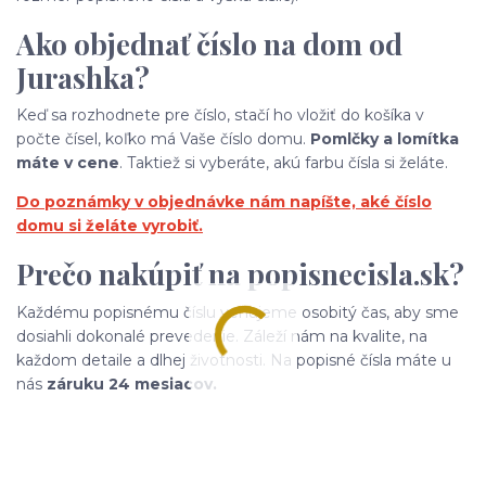
Ako objednať číslo na dom od
Jurashka?
Keď sa rozhodnete pre číslo, stačí ho vložiť do košíka v
počte čísel, koľko má Vaše číslo domu.
Pomlčky a lomítka
máte v cene
. Taktiež si vyberáte, akú farbu čísla si želáte.
Do poznámky v objednávke nám napíšte, aké číslo
domu si želáte vyrobiť.
Prečo nakúpiť na popisnecisla.sk?
Každému popisnému číslu venujeme osobitý čas, aby sme
dosiahli dokonalé prevedenie. Záleží nám na kvalite, na
každom detaile a dlhej životnosti. Na popisné čísla máte u
nás
záruku 24 mesiacov.