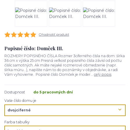
Ohodnotiť produkt
Popisné číslo: Domček III.
ROZMERY POPISNÉHO ČÍSLA Rozmer 3ciferného čísla na dom: šírka
36 cm x výška 25 cm Presná veľkosť popisného čísla závisí od počtu
číslic samotných. Ak máte nejaké rozmerové obmedzenie (napr.
šírka múru...), napíšte nám to do poznámky v objednávke, a radi
Vám vyhovieme. Popisné číslo Domček je moder...
celý popis
Dostupnosť
do 5 pracovných dní
Vaše číslo domu je
Farba tabuľky