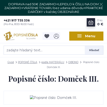
DOPRAVA nad 50€ ZADARMO⭐LEPIDLO k ČÍSLU NA DOM
ZADARMO⭐VRÁTENIE TOVARU bez udania dôvodu⭐PRAKTICKÉ
DARČEKY v každej OBJEDNÁVKE
+421 917 735 336
0
ks
0 €
(Po-Pia, 8:00-16:00 hod.)
Menu
Hľadať
Úvod
POPISNÉ ČÍSLA
podľa MATERIÁLU
DIBOND
Popisné číslo:
Domček III.
Popisné číslo: Domček III.