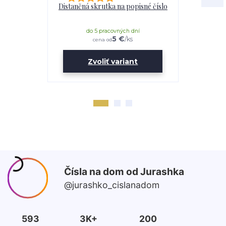
Distančná skrutka na popisné číslo
Lepidl
do 5 pracovných dní
do 
5 €
/
ks
cena od
Zvoliť variant