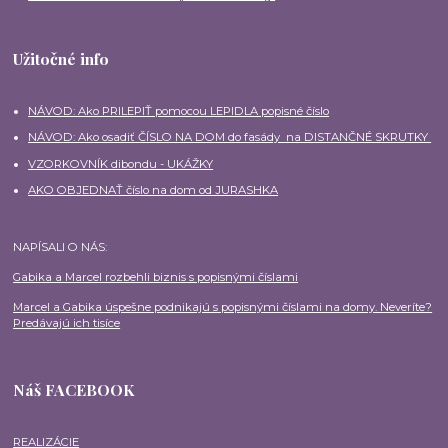
Užitočné info
NÁVOD: Ako PRILEPIŤ pomocou LEPIDLA popisné číslo
NÁVOD: Ako osadiť ČÍSLO NA DOM do fasády na DISTANČNÉ SKRUTKY
VZORKOVNÍK dibondu - UKÁŽKY
AKO OBJEDNAŤ číslo na dom od JURASHKA
NAPÍSALI O NÁS:
Gabika a Marcel rozbehli biznis s popisnými číslami
Marcel a Gabika úspešne podnikajú s popisnými číslami na domy. Neveríte?
Predávajú ich tisíce
Náš FACEBOOK
REALIZÁCIE