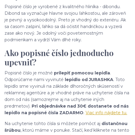
Popisné číslo je vyrobené z kvalitného hliníka - dibondu.
Dibond sa vyznačuje hlavne svojou ľahkosťou, ale zároveň
je pevný a vysokoodolný. Preto je vhodný do exteriéru. Ak
sa časom zašpiní, ľahko sa dá očistiť handričkou a vyzerá
zase ako nový. Je odolný voči poveternostným
podmienkam a vydrží Vám dlhé roky.
Ako popisné číslo jednoducho
upevniť?
Popisné číslo je možné
prilepiť pomocou lepidla
.
Odporúčame nami vyvinuté
lepidlo od JURASHKA
. Toto
lepidlo sme vyvinuli na základe dlhoročných skúseností v
reklamnej agentúre a je vhodné práve na uchytenie čísla na
dom od nás (samozrejme aj na uchytenie iných
predmetov).
Pri objednávke nad 30€ dostanete od nás
lepidlo na popisné čísla ZADARMO
.
Viac info nájdete tu.
Na uchytenie tohto čísla si môžete pomôcť aj
distančnou
šrúbou
, ktorú máme v ponuke. Stačí, keď kliknete na tento