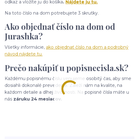
odkaz a vložíte ju do košíka
.
Nájdete ju tu.
Na toto číslo na dom potrebujete 3 skrutky.
Ako objednať číslo na dom od
Jurashka?
Všetky informácie,
ako objednať číslo na dom a podrobný
návod nájdete tu.
Prečo nakúpiť u popisnecisla.sk?
Každému popisnému číslu venujeme osobitý čas, aby sme
dosiahli dokonalé prevedenie. Záleží nám na kvalite, na
každom detaile a dlhej životnosti. Na popisné čísla máte u
nás
záruku 24 mesiacov.