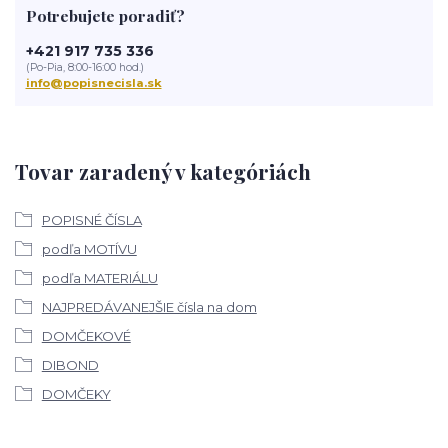
Potrebujete poradiť?
+421 917 735 336
(Po-Pia, 8:00-16:00 hod.)
info@popisnecisla.sk
Tovar zaradený v kategóriách
POPISNÉ ČÍSLA
podľa MOTÍVU
podľa MATERIÁLU
NAJPREDÁVANEJŠIE čísla na dom
DOMČEKOVÉ
DIBOND
DOMČEKY