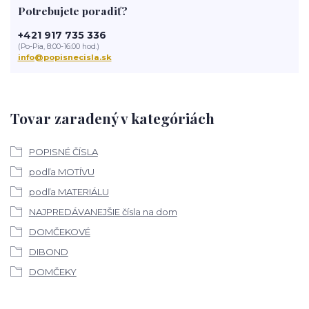
Potrebujete poradiť?
+421 917 735 336
(Po-Pia, 8:00-16:00 hod.)
info@popisnecisla.sk
Tovar zaradený v kategóriách
POPISNÉ ČÍSLA
podľa MOTÍVU
podľa MATERIÁLU
NAJPREDÁVANEJŠIE čísla na dom
DOMČEKOVÉ
DIBOND
DOMČEKY