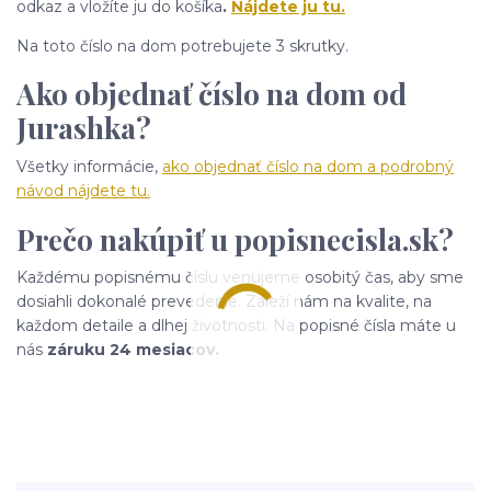
odkaz a vložíte ju do košíka
.
Nájdete ju tu.
Na toto číslo na dom potrebujete 3 skrutky.
Ako objednať číslo na dom od
Jurashka?
Všetky informácie,
ako objednať číslo na dom a podrobný
návod nájdete tu.
Prečo nakúpiť u popisnecisla.sk?
Každému popisnému číslu venujeme osobitý čas, aby sme
dosiahli dokonalé prevedenie. Záleží nám na kvalite, na
každom detaile a dlhej životnosti. Na popisné čísla máte u
nás
záruku 24 mesiacov.