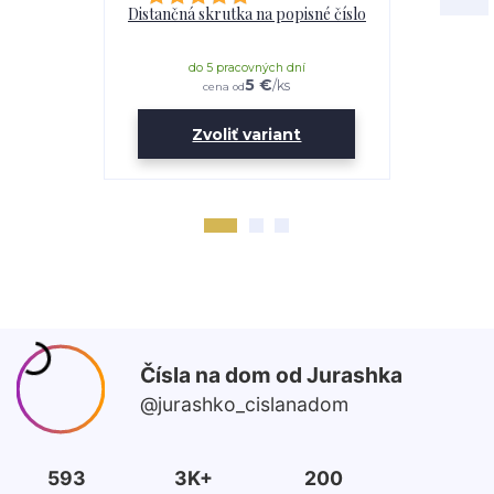
Distančná skrutka na popisné číslo
Lepidl
do 5 pracovných dní
do 
5 €
/
ks
cena od
Zvoliť variant