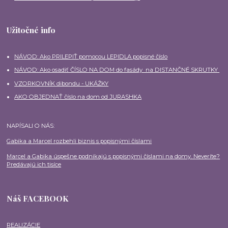
Užitočné info
NÁVOD: Ako PRILEPIŤ pomocou LEPIDLA popisné číslo
NÁVOD: Ako osadiť ČÍSLO NA DOM do fasády na DISTANČNÉ SKRUTKY
VZORKOVNÍK dibondu - UKÁŽKY
AKO OBJEDNAŤ číslo na dom od JURASHKA
NAPÍSALI O NÁS:
Gabika a Marcel rozbehli biznis s popisnými číslami
Marcel a Gabika úspešne podnikajú s popisnými číslami na domy. Neveríte?
Predávajú ich tisíce
Náš FACEBOOK
REALIZÁCIE