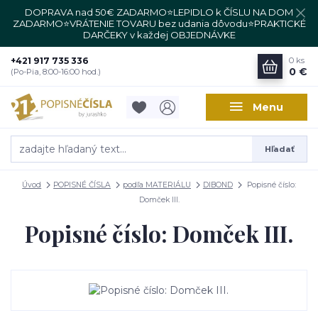
DOPRAVA nad 50€ ZADARMO⭐LEPIDLO k ČÍSLU NA DOM
ZADARMO⭐VRÁTENIE TOVARU bez udania dôvodu⭐PRAKTICKÉ
DARČEKY v každej OBJEDNÁVKE
+421 917 735 336
0
ks
0 €
(Po-Pia, 8:00-16:00 hod.)
Menu
Hľadať
Úvod
POPISNÉ ČÍSLA
podľa MATERIÁLU
DIBOND
Popisné číslo:
Domček III.
Popisné číslo: Domček III.