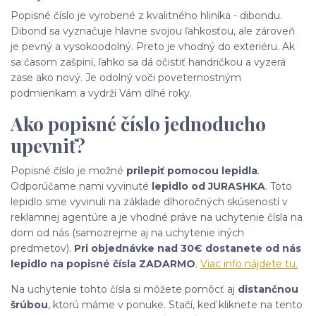
Popisné číslo je vyrobené z kvalitného hliníka - dibondu.
Dibond sa vyznačuje hlavne svojou ľahkosťou, ale zároveň
je pevný a vysokoodolný. Preto je vhodný do exteriéru. Ak
sa časom zašpiní, ľahko sa dá očistiť handričkou a vyzerá
zase ako nový. Je odolný voči poveternostným
podmienkam a vydrží Vám dlhé roky.
Ako popisné číslo jednoducho
upevniť?
Popisné číslo je možné
prilepiť pomocou lepidla
.
Odporúčame nami vyvinuté
lepidlo od JURASHKA
. Toto
lepidlo sme vyvinuli na základe dlhoročných skúseností v
reklamnej agentúre a je vhodné práve na uchytenie čísla na
dom od nás (samozrejme aj na uchytenie iných
predmetov).
Pri objednávke nad 30€ dostanete od nás
lepidlo na popisné čísla ZADARMO
.
Viac info nájdete tu.
Na uchytenie tohto čísla si môžete pomôcť aj
distančnou
šrúbou
, ktorú máme v ponuke. Stačí, keď kliknete na tento