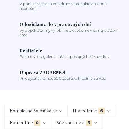
V ponuke viac ako 600 druhov produktov a 2 900
hodnotení
Odosielame do 5 pracovných dní
Vy objednáte, my vyrobíme a odošleme v čo najkratšom
čase
Realizácie
Pozrite si fotogalériu našich spokojných zákazníkov.
Doprava ZADARMO!
Pri objednávke nad 50€ dopravu hradíme za Vás!
Kompletné špecifikácie
Hodnotenie
6
Komentáre
0
Súvisiaci tovar
3