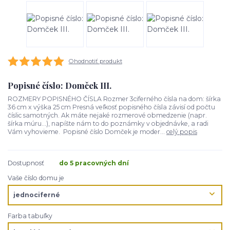
Ohodnotiť produkt
Popisné číslo: Domček III.
ROZMERY POPISNÉHO ČÍSLA Rozmer 3ciferného čísla na dom: šírka
36 cm x výška 25 cm Presná veľkosť popisného čísla závisí od počtu
číslic samotných. Ak máte nejaké rozmerové obmedzenie (napr.
šírka múru...), napíšte nám to do poznámky v objednávke, a radi
Vám vyhovieme. Popisné číslo Domček je moder...
celý popis
Dostupnosť
do 5 pracovných dní
Vaše číslo domu je
Farba tabuľky