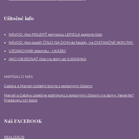
Užitočné info
NÁVOD: Ako PRILEPIŤ pomocou LEPIDLA popisné číslo
NÁVOD: Ako osadiť ČÍSLO NA DOM do fasády na DISTANČNÉ SKRUTKY
VZORKOVNÍK dibondu - UKÁŽKY
AKO OBJEDNAŤ číslo na dom od JURASHKA
NAPÍSALI O NÁS:
Gabika a Marcel rozbehli biznis s popisnými číslami
Marcel a Gabika úspešne podnikajú s popisnými číslami na domy. Neveríte?
Predávajú ich tisíce
Náš FACEBOOK
REALIZÁCIE