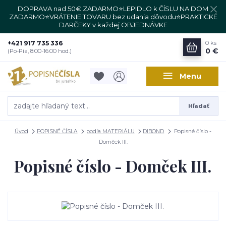
DOPRAVA nad 50€ ZADARMO⭐LEPIDLO k ČÍSLU NA DOM
ZADARMO⭐VRÁTENIE TOVARU bez udania dôvodu⭐PRAKTICKÉ
DARČEKY v každej OBJEDNÁVKE
+421 917 735 336
0
ks
0 €
(Po-Pia, 8:00-16:00 hod.)
Menu
Hľadať
Úvod
POPISNÉ ČÍSLA
podľa MATERIÁLU
DIBOND
Popisné číslo -
Domček III.
Popisné číslo - Domček III.