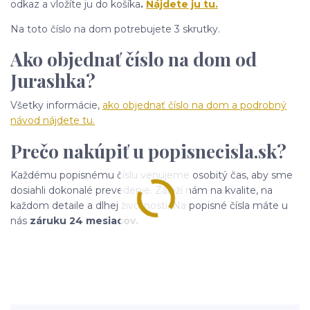
odkaz a vložíte ju do košíka
.
Nájdete ju tu.
Na toto číslo na dom potrebujete 3 skrutky.
Ako objednať číslo na dom od
Jurashka?
Všetky informácie,
ako objednať číslo na dom a podrobný
návod nájdete tu.
Prečo nakúpiť u popisnecisla.sk?
Každému popisnému číslu venujeme osobitý čas, aby sme
dosiahli dokonalé prevedenie. Záleží nám na kvalite, na
každom detaile a dlhej životnosti. Na popisné čísla máte u
nás
záruku 24 mesiacov.