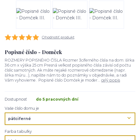
Ohodnotiť produkt
Popisné číslo - Domček
ROZMERY POPISNÉHO ČÍSLA Rozmer 3ciferného čísla na dom: šírka
36 cm x výška 25 cm Presná veľkosť popisného čísla závisí od počtu
číslic samotných. Ak máte nejaké rozmerové obmedzenie (napr.
šírka múru...), napíšte nám to do poznámky v objednávke, a radi
Vám vyhovieme. Popisné číslo Domček je moder...
celý popis
Dostupnosť
do 5 pracovných dní
Vaše číslo domu je
Farba tabuľky