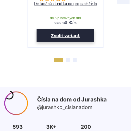
Distančná skrutka na popisné číslo
Lepidl
do 5 pracovných dní
do 
5 €
/
ks
cena od
Zvoliť variant