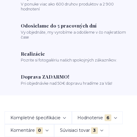
V ponuke viac ako 600 druhov produktov a 2 900
hodnotení
Odosielame do 5 pracovných dní
Vy objednáte, my vyrobíme a odošleme v čo najkratšom
čase
Realizácie
Pozrite si fotogalériu našich spokojných zákazníkov.
Doprava ZADARMO!
Pri objednávke nad 50€ dopravu hradíme za Vás!
Kompletné špecifikácie
Hodnotenie
6
Komentáre
0
Súvisiaci tovar
3