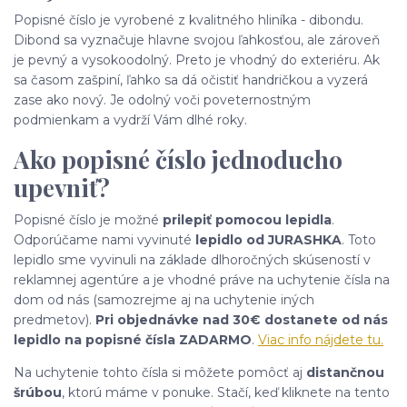
Popisné číslo je vyrobené z kvalitného hliníka - dibondu.
Dibond sa vyznačuje hlavne svojou ľahkosťou, ale zároveň
je pevný a vysokoodolný. Preto je vhodný do exteriéru. Ak
sa časom zašpiní, ľahko sa dá očistiť handričkou a vyzerá
zase ako nový. Je odolný voči poveternostným
podmienkam a vydrží Vám dlhé roky.
Ako popisné číslo jednoducho
upevniť?
Popisné číslo je možné
prilepiť pomocou lepidla
.
Odporúčame nami vyvinuté
lepidlo od JURASHKA
. Toto
lepidlo sme vyvinuli na základe dlhoročných skúseností v
reklamnej agentúre a je vhodné práve na uchytenie čísla na
dom od nás (samozrejme aj na uchytenie iných
predmetov).
Pri objednávke nad 30€ dostanete od nás
lepidlo na popisné čísla ZADARMO
.
Viac info nájdete tu.
Na uchytenie tohto čísla si môžete pomôcť aj
distančnou
šrúbou
, ktorú máme v ponuke. Stačí, keď kliknete na tento