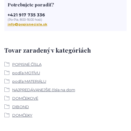
Potrebujete poradiť?
+421 917 735 336
(Po-Pia, 8:00-16:00 hod.)
info@popisnecisla.sk
Tovar zaradený v kategóriách
POPISNÉ ČÍSLA
podľa MOTÍVU
podľa MATERIÁLU
NAJPREDÁVANEJŠIE čísla na dom
DOMČEKOVÉ
DIBOND
DOMČEKY