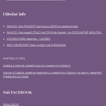
Užitočné info
NÁVOD: Ako PRILEPIŤ pomocou LEPIDLA popisné číslo
NÁVOD: Ako osadiť ČÍSLO NA DOM do fasády na DISTANČNÉ SKRUTKY
VZORKOVNÍK dibondu - UKÁŽKY
AKO OBJEDNAŤ číslo na dom od JURASHKA
NAPÍSALI O NÁS:
Gabika a Marcel rozbehli biznis s popisnými číslami
Marcel a Gabika úspešne podnikajú s popisnými číslami na domy. Neveríte?
Predávajú ich tisíce
Náš FACEBOOK
REALIZÁCIE