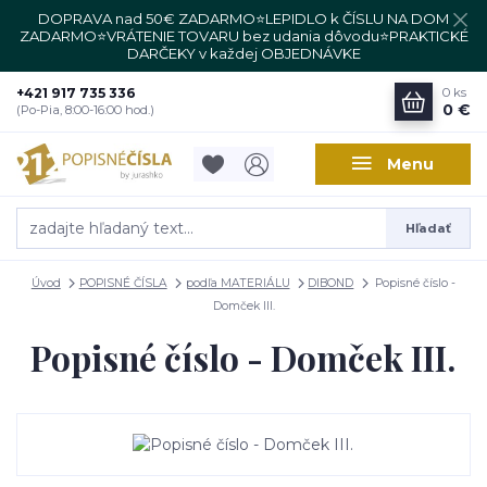
DOPRAVA nad 50€ ZADARMO⭐LEPIDLO k ČÍSLU NA DOM
ZADARMO⭐VRÁTENIE TOVARU bez udania dôvodu⭐PRAKTICKÉ
DARČEKY v každej OBJEDNÁVKE
+421 917 735 336
0
ks
0 €
(Po-Pia, 8:00-16:00 hod.)
Menu
Hľadať
Úvod
POPISNÉ ČÍSLA
podľa MATERIÁLU
DIBOND
Popisné číslo -
Domček III.
Popisné číslo - Domček III.