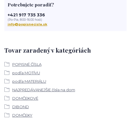
Potrebujete poradiť?
+421 917 735 336
(Po-Pia, 8:00-16:00 hod.)
info@popisnecisla.sk
Tovar zaradený v kategóriách
POPISNÉ ČÍSLA
podľa MOTÍVU
podľa MATERIÁLU
NAJPREDÁVANEJŠIE čísla na dom
DOMČEKOVÉ
DIBOND
DOMČEKY