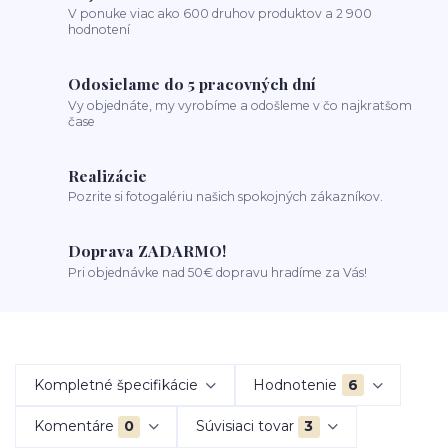
V ponuke viac ako 600 druhov produktov a 2 900
hodnotení
Odosielame do 5 pracovných dní
Vy objednáte, my vyrobíme a odošleme v čo najkratšom
čase
Realizácie
Pozrite si fotogalériu našich spokojných zákazníkov.
Doprava ZADARMO!
Pri objednávke nad 50€ dopravu hradíme za Vás!
Kompletné špecifikácie
Hodnotenie
6
Komentáre
0
Súvisiaci tovar
3