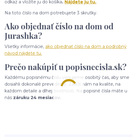
odkaz a vložíte ju do košíka
.
Nájdete ju tu.
Na toto číslo na dom potrebujete 3 skrutky.
Ako objednať číslo na dom od
Jurashka?
Všetky informácie,
ako objednať číslo na dom a podrobný
návod nájdete tu.
Prečo nakúpiť u popisnecisla.sk?
Každému popisnému číslu venujeme osobitý čas, aby sme
dosiahli dokonalé prevedenie. Záleží nám na kvalite, na
každom detaile a dlhej životnosti. Na popisné čísla máte u
nás
záruku 24 mesiacov.