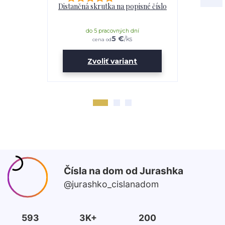
Distančná skrutka na popisné číslo
Lepidl
do 5 pracovných dní
do 
5 €
/
ks
cena od
Zvoliť variant