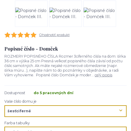
Ohodnotiť produkt
Popisné číslo - Domček
ROZMERY POPISNÉHO ČÍSLA Rozmer 3ciferného čísla na dom: šírka
36 cm x výška 25 cm Presná veľkosť popisného čísla závisí od počtu
číslic samotných. Ak máte nejaké rozmerové obmedzenie (napr.
šírka múru...), napíšte nám to do poznámky v objednávke, a radi
Vám vyhovieme. Popisné číslo Domček je moder...
celý popis
Dostupnosť
do 5 pracovných dní
Vaše číslo domu je
Farba tabuľky