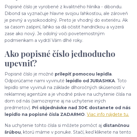
Popisné číslo je vyrobené z kvalitného hliníka - dibondu.
Dibond sa vyznačuje hlavne svojou ľahkosťou, ale zároveň
je pevný a vysokoodolný. Preto je vhodný do exteriéru. Ak
sa časom zašpiní, ľahko sa dá očistiť handričkou a vyzerá
zase ako nový. Je odolný voči poveternostným
podmienkam a vydrží Vám dlhé roky.
Ako popisné číslo jednoducho
upevniť?
Popisné číslo je možné
prilepiť pomocou lepidla
.
Odporúčame nami vyvinuté
lepidlo od JURASHKA
. Toto
lepidlo sme vyvinuli na základe dlhoročných skúseností v
reklamnej agentúre a je vhodné práve na uchytenie čísla na
dom od nás (samozrejme aj na uchytenie iných
predmetov).
Pri objednávke nad 30€ dostanete od nás
lepidlo na popisné čísla ZADARMO
.
Viac info nájdete tu.
Na uchytenie tohto čísla si môžete pomôcť aj
distančnou
šrúbou
, ktorú máme v ponuke. Stačí, keď kliknete na tento