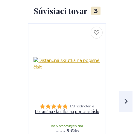
Súvisiaci tovar
3
178 hodnotenie
Distančná skrutka na popisné číslo
Lepidl
do 5 pracovných dní
do 
5 €
/
ks
cena od