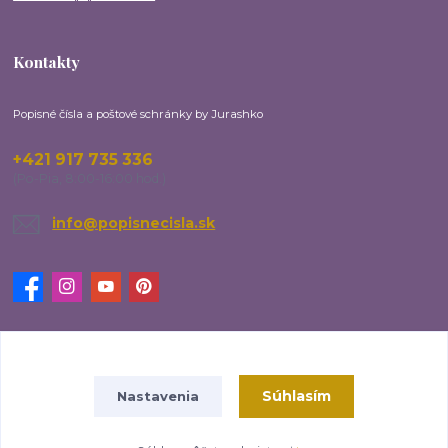
Kontakty
Popisné čísla a poštové schránky by Jurashko
+421 917 735 336
(Po-Pia, 8:00-16:00 hod.)
info@popisnecisla.sk
Upravit sběr cookies.
Súhlasím
Nastavenia
www.popisnecisla.sk - Váš DOM si zaslúži to NAJlepšie!