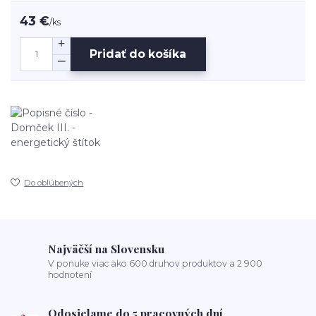
43 €
/
ks
Pridať do košíka
Do obľúbených
Najväčší na Slovensku
V ponuke viac ako 600 druhov produktov a 2 900
hodnotení
Odosielame do 5 pracovných dní