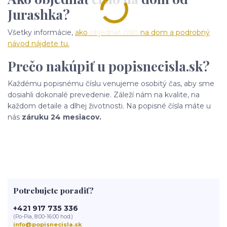
Jurashka?
Všetky informácie,
ako objednať číslo na dom a podrobný
návod nájdete tu.
Prečo nakúpiť u popisnecisla.sk?
Každému popisnému číslu venujeme osobitý čas, aby sme
dosiahli dokonalé prevedenie. Záleží nám na kvalite, na
každom detaile a dlhej životnosti. Na popisné čísla máte u
nás
záruku 24 mesiacov.
Potrebujete poradiť?
+421 917 735 336
(Po-Pia, 8:00-16:00 hod.)
info@popisnecisla.sk