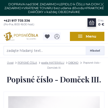
DOPRAVA nad 50€ ZADARMO⭐LEPIDLO k ČÍSLU NA DOM
ZADARMO⭐VRÁTENIE TOVARU bez udania dôvodu⭐PRAKTICKÉ
DARČEKY v každej OBJEDNÁVKE
+421 917 735 336
0
ks
0 €
(Po-Pia, 8:00-16:00 hod.)
Menu
Hľadať
Úvod
POPISNÉ ČÍSLA
podľa MATERIÁLU
DIBOND
Popisné číslo -
Domček III.
Popisné číslo - Domček III.