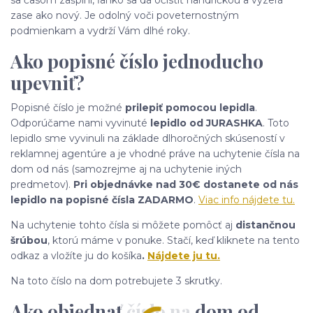
zase ako nový. Je odolný voči poveternostným
podmienkam a vydrží Vám dlhé roky.
Ako popisné číslo jednoducho
upevniť?
Popisné číslo je možné
prilepiť pomocou lepidla
.
Odporúčame nami vyvinuté
lepidlo od JURASHKA
. Toto
lepidlo sme vyvinuli na základe dlhoročných skúseností v
reklamnej agentúre a je vhodné práve na uchytenie čísla na
dom od nás (samozrejme aj na uchytenie iných
predmetov).
Pri objednávke nad 30€ dostanete od nás
lepidlo na popisné čísla ZADARMO
.
Viac info nájdete tu.
Na uchytenie tohto čísla si môžete pomôcť aj
distančnou
šrúbou
, ktorú máme v ponuke. Stačí, keď kliknete na tento
odkaz a vložíte ju do košíka
.
Nájdete ju tu.
Na toto číslo na dom potrebujete 3 skrutky.
Ako objednať číslo na dom od