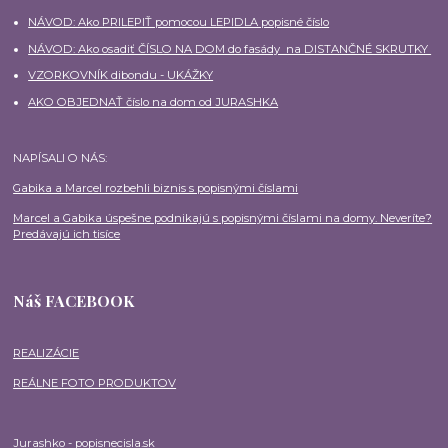
NÁVOD: Ako PRILEPIŤ pomocou LEPIDLA popisné číslo
NÁVOD: Ako osadiť ČÍSLO NA DOM do fasády na DISTANČNÉ SKRUTKY
VZORKOVNÍK dibondu - UKÁŽKY
AKO OBJEDNAŤ číslo na dom od JURASHKA
NAPÍSALI O NÁS:
Gabika a Marcel rozbehli biznis s popisnými číslami
Marcel a Gabika úspešne podnikajú s popisnými číslami na domy. Neveríte?
Predávajú ich tisíce
Náš FACEBOOK
REALIZÁCIE
REÁLNE FOTO PRODUKTOV
Jurashko - popisnecisla.sk