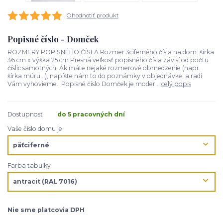
Ohodnotiť produkt
Popisné číslo - Domček
ROZMERY POPISNÉHO ČÍSLA Rozmer 3ciferného čísla na dom: šírka
36 cm x výška 25 cm Presná veľkosť popisného čísla závisí od počtu
číslic samotných. Ak máte nejaké rozmerové obmedzenie (napr.
šírka múru...), napíšte nám to do poznámky v objednávke, a radi
Vám vyhovieme. Popisné číslo Domček je moder...
celý popis
Dostupnosť
do 5 pracovných dní
Vaše číslo domu je
Farba tabuľky
Nie sme platcovia DPH