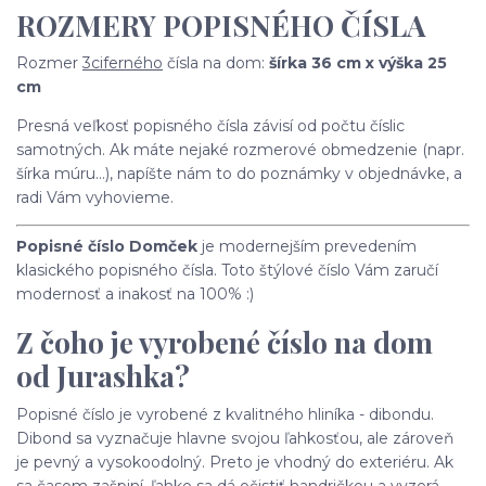
ROZMERY POPISNÉHO ČÍSLA
Rozmer
3ciferného
čísla na dom:
šírka 36 cm x výška 25
cm
Presná veľkosť popisného čísla závisí od počtu číslic
samotných. Ak máte nejaké rozmerové obmedzenie (napr.
šírka múru...), napíšte nám to do poznámky v objednávke, a
radi Vám vyhovieme.
Popisné číslo Domček
je modernejším prevedením
klasického popisného čísla. Toto štýlové číslo Vám zaručí
modernosť a inakosť na 100% :)
Z čoho je vyrobené číslo na dom
od Jurashka?
Popisné číslo je vyrobené z kvalitného hliníka - dibondu.
Dibond sa vyznačuje hlavne svojou ľahkosťou, ale zároveň
je pevný a vysokoodolný. Preto je vhodný do exteriéru. Ak
sa časom zašpiní, ľahko sa dá očistiť handričkou a vyzerá