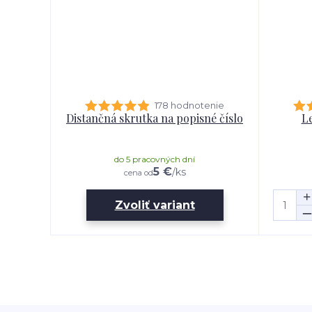
178 hodnotenie
Distančná skrutka na popisné číslo
Le
do 5 pracovných dní
5 €
/
ks
cena od
Zvoliť variant