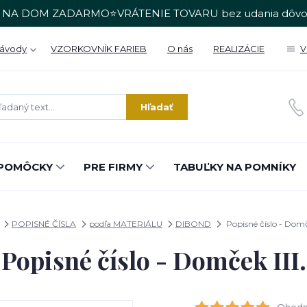
 NA DOM ZADARMO⭐VRÁTENIE TOVARU bez udania dôvo
Návody
VZORKOVNÍK FARIEB
O nás
REALIZÁCIE
V
Hľadať
POMÔCKY
PRE FIRMY
TABUĽKY NA POMNÍKY
POPISNÉ ČÍSLA
podľa MATERIÁLU
DIBOND
Popisné číslo - Domče
Popisné číslo - Domček III.