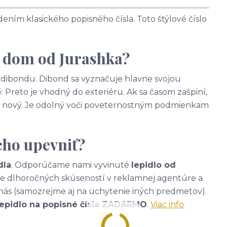
ním klasického popisného čísla. Toto štýlové číslo
a dom od Jurashka?
 - dibondu. Dibond sa vyznačuje hlavne svojou
. Preto je vhodný do exteriéru. Ak sa časom zašpiní,
ako nový. Je odolný voči poveternostným podmienkam
cho upevniť?
dla
. Odporúčame nami vyvinuté
lepidlo od
ade dlhoročných skúseností v reklamnej agentúre a
nás (samozrejme aj na uchytenie iných predmetov).
lepidlo na popisné čísla ZADARMO
.
Viac info