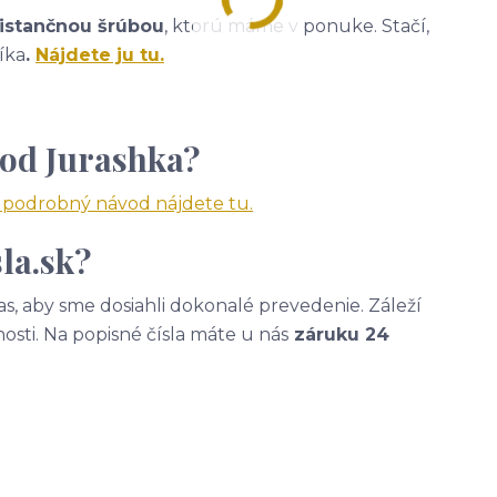
istančnou šrúbou
, ktorú máme v ponuke. Stačí,
íka
.
Nájdete ju tu.
 od Jurashka?
a podrobný návod nájdete tu.
la.sk?
, aby sme dosiahli dokonalé prevedenie. Záleží
nosti. Na popisné čísla máte u nás
záruku 24