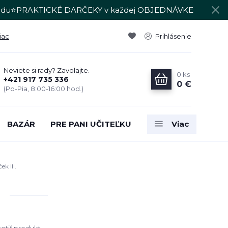
du⭐PRAKTICKÉ DARČEKY v každej OBJEDNÁVKE
iac
Prihlásenie
Neviete si rady? Zavolajte.
0
ks
+421 917 735 336
0 €
(Po-Pia, 8:00-16:00 hod.)
BAZÁR
PRE PANI UČITEĽKU
Viac
k III.