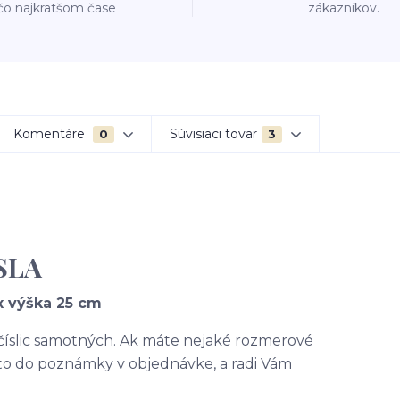
čo najkratšom čase
zákazníkov.
Komentáre
Súvisiaci tovar
0
3
SLA
x výška 25 cm
 číslic samotných. Ak máte nejaké rozmerové
 to do poznámky v objednávke, a radi Vám