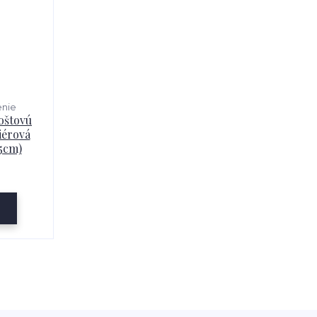
enie
oštovú
iérová
5cm)