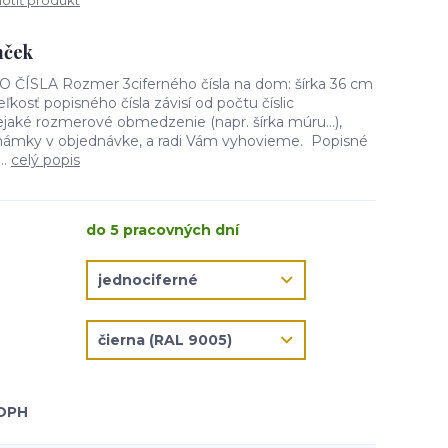
tiť produkt
mček
SLA Rozmer 3ciferného čísla na dom: šírka 36 cm
ľkosť popisného čísla závisí od počtu číslic
aké rozmerové obmedzenie (napr. šírka múru...),
námky v objednávke, a radi Vám vyhovieme. Popisné
..
celý popis
do 5 pracovných dní
 DPH