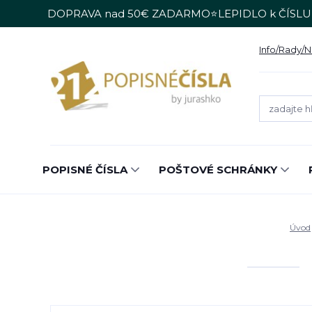
DOPRAVA nad 50€ ZADARMO⭐LEPIDLO k ČÍSLU
Info/Rady/
POPISNÉ ČÍSLA
POŠTOVÉ SCHRÁNKY
Úvod