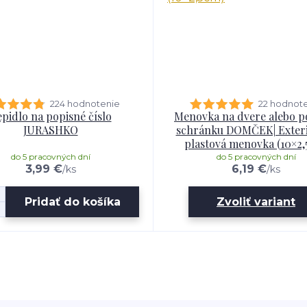
224 hodnotenie
22 hodnot
pidlo na popisné číslo
Menovka na dvere alebo p
JURASHKO
schránku DOMČEK| Exter
plastová menovka (10×2,
do 5 pracovných dní
do 5 pracovných dní
3,99 €
6,19 €
/
ks
/
ks
Pridať do košíka
Zvoliť variant