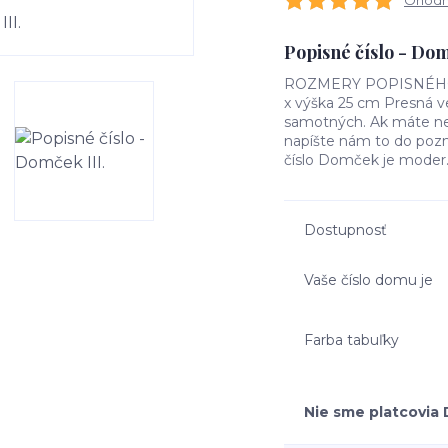
Ohodno
Popisné číslo - Do
ROZMERY POPISNÉHO ČÍ
x výška 25 cm Presná ve
samotných. Ak máte nej
napíšte nám to do poz
číslo Domček je moder.
Dostupnosť
Vaše číslo domu je
Farba tabuľky
Nie sme platcovia