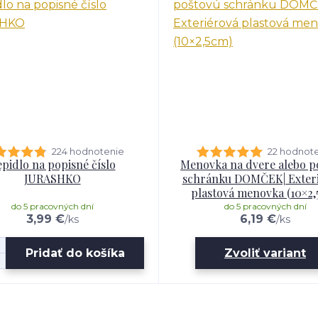
224 hodnotenie
22 hodnot
pidlo na popisné číslo
Menovka na dvere alebo p
JURASHKO
schránku DOMČEK| Exter
plastová menovka (10×2,
do 5 pracovných dní
do 5 pracovných dní
3,99 €
6,19 €
/
ks
/
ks
Pridať do košíka
Zvoliť variant