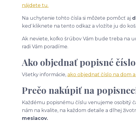
nájdete tu.
Na uchytenie tohto čísla si môžete pomôcť aj
d
keď kliknete na tento odkaz a vložíte ju do koš
Ak neviete, koľko šrúbov Vám bude treba na uc
radi Vám poradíme.
Ako objednať popisné číslo
Všetky informácie,
ako objednať číslo na dom 
Prečo nakúpiť na popisneci
Každému popisnému číslu venujeme osobitý čas
nám na kvalite, na každom detaile a dlhej život
mesiacov.