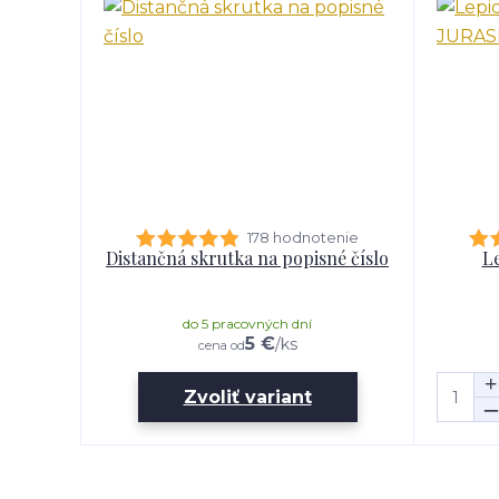
178 hodnotenie
Distančná skrutka na popisné číslo
Le
do 5 pracovných dní
5 €
/
ks
cena od
Zvoliť variant