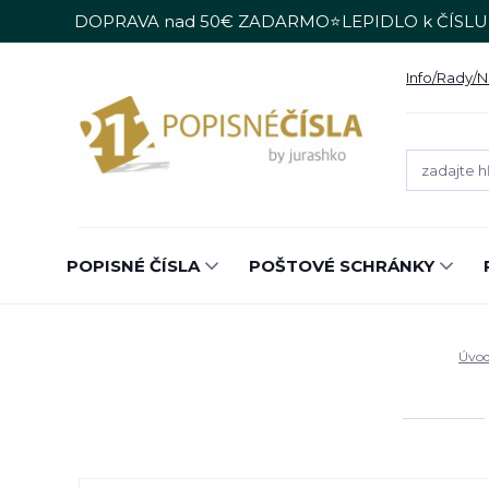
DOPRAVA nad 50€ ZADARMO⭐LEPIDLO k ČÍSLU
Info/Rady/
POPISNÉ ČÍSLA
POŠTOVÉ SCHRÁNKY
Úvo