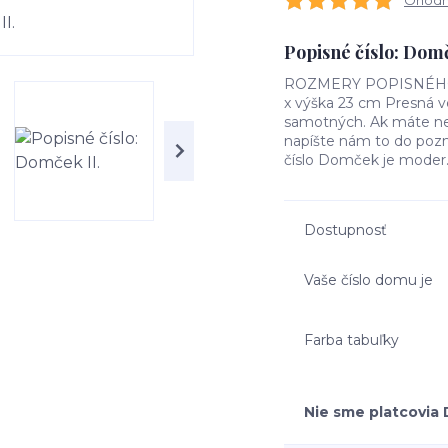
Ohodno
Popisné číslo: Domč
ROZMERY POPISNÉHO ČÍ
x výška 23 cm Presná ve
samotných. Ak máte nej
napíšte nám to do poz
číslo Domček je moder.
Dostupnosť
Vaše číslo domu je
Farba tabuľky
Nie sme platcovia