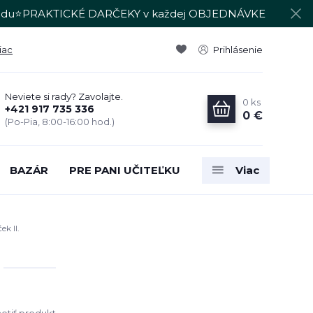
du⭐PRAKTICKÉ DARČEKY v každej OBJEDNÁVKE
iac
Prihlásenie
Neviete si rady? Zavolajte.
0
ks
+421 917 735 336
0 €
(Po-Pia, 8:00-16:00 hod.)
BAZÁR
PRE PANI UČITEĽKU
Viac
k II.