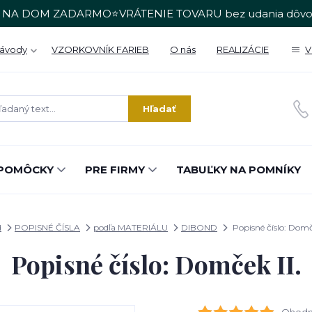
 NA DOM ZADARMO⭐VRÁTENIE TOVARU bez udania dôvo
Návody
VZORKOVNÍK FARIEB
O nás
REALIZÁCIE
V
Hľadať
POMÔCKY
PRE FIRMY
TABUĽKY NA POMNÍKY
d
POPISNÉ ČÍSLA
podľa MATERIÁLU
DIBOND
Popisné číslo: Domče
Popisné číslo: Domček II.