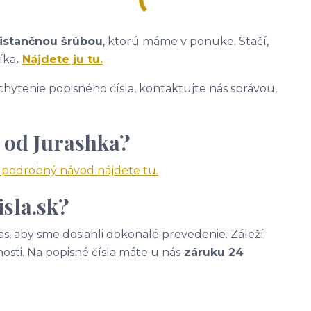
istančnou šrúbou
, ktorú máme v ponuke. Stačí,
íka
.
Nájdete ju tu.
hytenie popisného čísla, kontaktujte nás správou,
 od Jurashka?
a podrobný návod nájdete tu.
sla.sk?
, aby sme dosiahli dokonalé prevedenie. Záleží
nosti. Na popisné čísla máte u nás
záruku 24