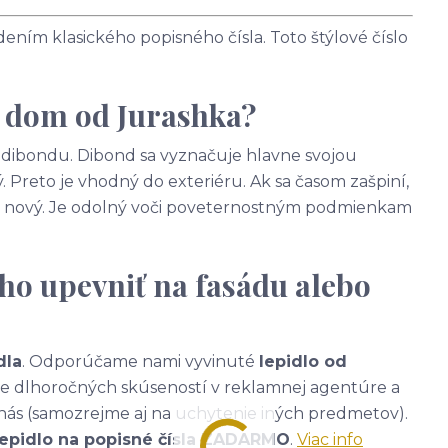
ním klasického popisného čísla. Toto štýlové číslo
a dom od Jurashka?
 - dibondu. Dibond sa vyznačuje hlavne svojou
. Preto je vhodný do exteriéru. Ak sa časom zašpiní,
ako nový. Je odolný voči poveternostným podmienkam
ho upevniť na fasádu alebo
dla
. Odporúčame nami vyvinuté
lepidlo od
ade dlhoročných skúseností v reklamnej agentúre a
nás (samozrejme aj na uchytenie iných predmetov).
lepidlo na popisné čísla ZADARMO
.
Viac info