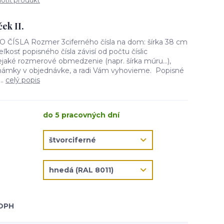
tiť produkt
ek II.
SLA Rozmer 3ciferného čísla na dom: šírka 38 cm
ľkosť popisného čísla závisí od počtu číslic
aké rozmerové obmedzenie (napr. šírka múru...),
námky v objednávke, a radi Vám vyhovieme. Popisné
..
celý popis
do 5 pracovných dní
 DPH