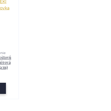
enie
oštovú
iérová
5cm)