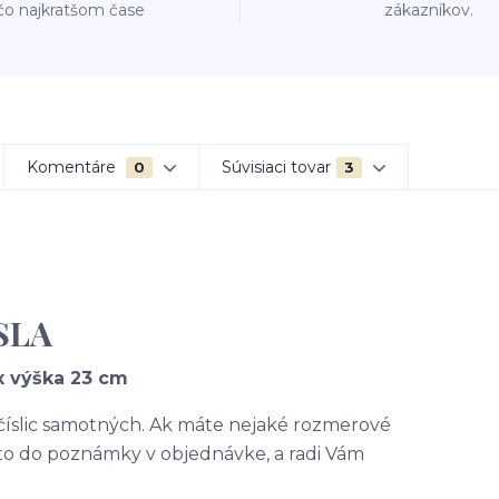
čo najkratšom čase
zákazníkov.
Komentáre
Súvisiaci tovar
0
3
SLA
x výška 23 cm
 číslic samotných. Ak máte nejaké rozmerové
 to do poznámky v objednávke, a radi Vám