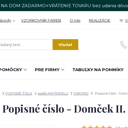
 NA DOM ZADARMO⭐VRÁTENIE TOVARU bez udania dôvo
Návody
VZORKOVNÍK FARIEB
O nás
REALIZÁCIE
V
Hľadať
POMÔCKY
PRE FIRMY
TABUĽKY NA POMNÍKY
POPISNÉ ČÍSLA
podľa MATERIÁLU
DIBOND
Popisné číslo - Domč
Popisné číslo - Domček II.