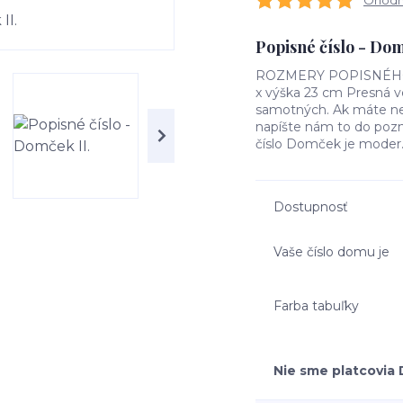
Ohodno
Popisné číslo - Do
ROZMERY POPISNÉHO ČÍ
x výška 23 cm Presná ve
samotných. Ak máte nej
napíšte nám to do poz
číslo Domček je moder.
Dostupnosť
Vaše číslo domu je
Farba tabuľky
Nie sme platcovia