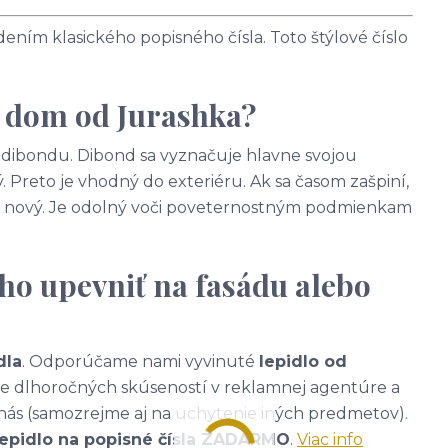
ním klasického popisného čísla. Toto štýlové číslo
a dom od Jurashka?
 - dibondu. Dibond sa vyznačuje hlavne svojou
. Preto je vhodný do exteriéru. Ak sa časom zašpiní,
ako nový. Je odolný voči poveternostným podmienkam
ho upevniť na fasádu alebo
dla
. Odporúčame nami vyvinuté
lepidlo od
ade dlhoročných skúseností v reklamnej agentúre a
nás (samozrejme aj na uchytenie iných predmetov).
lepidlo na popisné čísla ZADARMO
.
Viac info