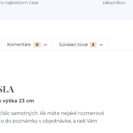
čo najkratšom čase
zákazníkov.
Komentáre
Súvisiaci tovar
0
3
SLA
x výška 23 cm
 číslic samotných. Ak máte nejaké rozmerové
 to do poznámky v objednávke, a radi Vám