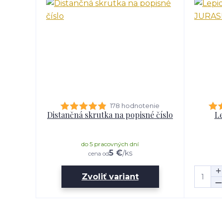
178 hodnotenie
Distančná skrutka na popisné číslo
Le
do 5 pracovných dní
5 €
/
ks
cena od
Zvoliť variant