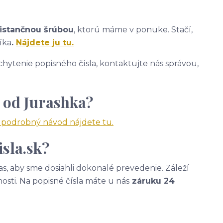
istančnou šrúbou
, ktorú máme v ponuke. Stačí,
íka
.
Nájdete ju tu.
hytenie popisného čísla, kontaktujte nás správou,
 od Jurashka?
a podrobný návod nájdete tu.
sla.sk?
, aby sme dosiahli dokonalé prevedenie. Záleží
nosti. Na popisné čísla máte u nás
záruku 24