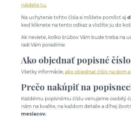
nájdete tu.
Na uchytenie tohto čísla si môžete pomôcť aj
d
keď kliknete na tento odkaz a vložíte ju do koš
Ak neviete, koľko šrúbov Vám bude treba na uc
radi Vám poradíme.
Ako objednať popisné číslo
Všetky informácie,
ako objednať číslo na dom 
Prečo nakúpiť na popisneci
Každému popisnému číslu venujeme osobitý čas
nám na kvalite, na každom detaile a dlhej život
mesiacov.