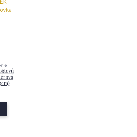
enie
oštovú
iérová
5cm)