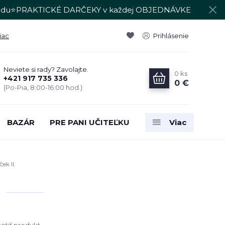
du⭐PRAKTICKÉ DARČEKY v každej OBJEDNÁVKE
iac
Prihlásenie
Neviete si rady? Zavolajte.
0
ks
+421 917 735 336
0 €
(Po-Pia, 8:00-16:00 hod.)
BAZÁR
PRE PANI UČITEĽKU
Viac
ek II.