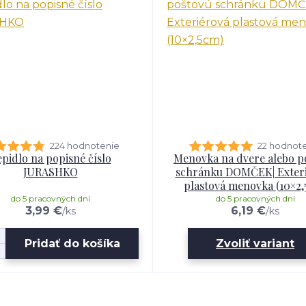
224 hodnotenie
22 hodnot
pidlo na popisné číslo
Menovka na dvere alebo p
JURASHKO
schránku DOMČEK| Exter
plastová menovka (10×2,
do 5 pracovných dní
do 5 pracovných dní
3,99 €
6,19 €
/
ks
/
ks
Pridať do košíka
Zvoliť variant