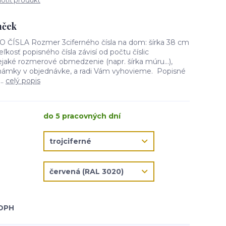
tiť produkt
mček
SLA Rozmer 3ciferného čísla na dom: šírka 38 cm
ľkosť popisného čísla závisí od počtu číslic
aké rozmerové obmedzenie (napr. šírka múru...),
námky v objednávke, a radi Vám vyhovieme. Popisné
..
celý popis
do 5 pracovných dní
 DPH