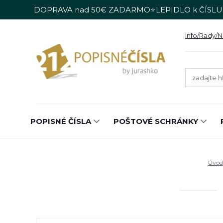
DOPRAVA nad 50€ ZADARMO⭐LEPIDLO k ČÍSLU
Info/Rady/
POPISNÉ ČÍSLA
POŠTOVÉ SCHRÁNKY
Úvod