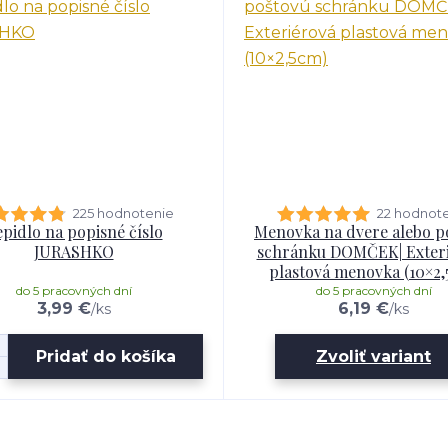
225 hodnotenie
22 hodnot
pidlo na popisné číslo
Menovka na dvere alebo p
JURASHKO
schránku DOMČEK| Exter
plastová menovka (10×2,
do 5 pracovných dní
do 5 pracovných dní
3,99 €
6,19 €
/
ks
/
ks
Pridať do košíka
Zvoliť variant