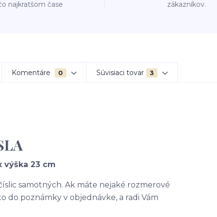
čo najkratšom čase
zákazníkov.
Komentáre
Súvisiaci tovar
0
3
SLA
x výška 23 cm
 číslic samotných. Ak máte nejaké rozmerové
 to do poznámky v objednávke, a radi Vám