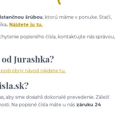
istančnou šrúbou
, ktorú máme v ponuke. Stačí,
íka
.
Nájdete ju tu.
hytenie popisného čísla, kontaktujte nás správou,
 od Jurashka?
a podrobný návod nájdete tu.
sla.sk?
, aby sme dosiahli dokonalé prevedenie. Záleží
nosti. Na popisné čísla máte u nás
záruku 24