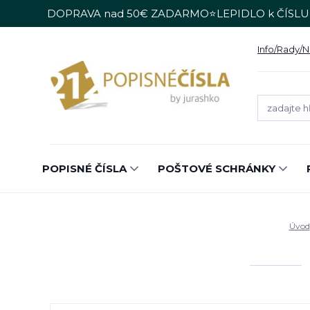
DOPRAVA nad 50€ ZADARMO⭐LEPIDLO k ČÍSLU
Info/Rady/
POPISNÉ ČÍSLA
POŠTOVÉ SCHRÁNKY
Úvod