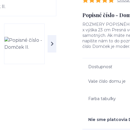
Ohodno
Popisné číslo - Do
ROZMERY POPISNÉHO ČÍ
x výška 23 cm Presná ve
samotných. Ak máte nej
napíšte nám to do poz
číslo Domček je moder.
Dostupnosť
Vaše číslo domu je
Farba tabuľky
Nie sme platcovia