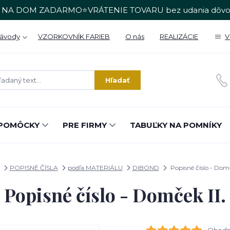
 NA DOM ZADARMO⭐VRÁTENIE TOVARU bez udania dôvo
Návody
VZORKOVNÍK FARIEB
O nás
REALIZÁCIE
V
Hľadať
POMÔCKY
PRE FIRMY
TABUĽKY NA POMNÍKY
POPISNÉ ČÍSLA
podľa MATERIÁLU
DIBOND
Popisné číslo - Domč
Popisné číslo - Domček II.