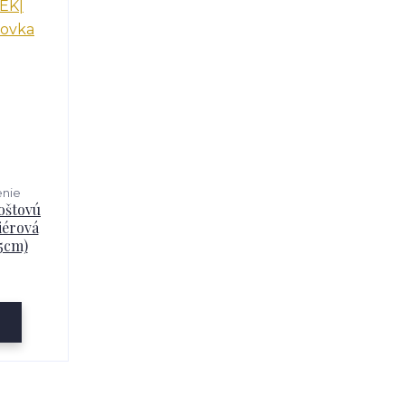
enie
oštovú
iérová
5cm)