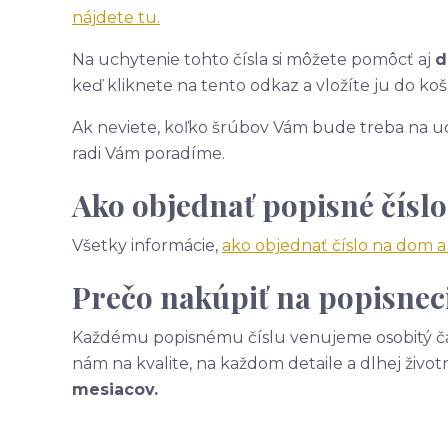
nájdete tu.
Na uchytenie tohto čísla si môžete pomôcť aj
d
keď kliknete na tento odkaz a vložíte ju do koš
Ak neviete, koľko šrúbov Vám bude treba na uc
radi Vám poradíme.
Ako objednať popisné číslo
Všetky informácie,
ako objednať číslo na dom 
Prečo nakúpiť na popisneci
Každému popisnému číslu venujeme osobitý čas
nám na kvalite, na každom detaile a dlhej život
mesiacov.