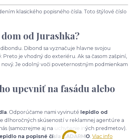
ním klasického popisného čísla. Toto štýlové číslo
a dom od Jurashka?
 - dibondu. Dibond sa vyznačuje hlavne svojou
. Preto je vhodný do exteriéru. Ak sa časom zašpiní,
ako nový. Je odolný voči poveternostným podmienkam
ho upevniť na fasádu alebo
dla
. Odporúčame nami vyvinuté
lepidlo od
ade dlhoročných skúseností v reklamnej agentúre a
nás (samozrejme aj na uchytenie iných predmetov).
lepidlo na popisné čísla ZADARMO
.
Viac info