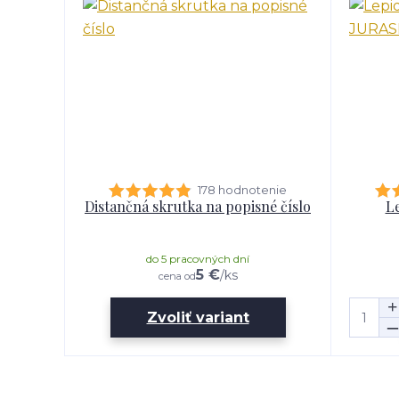
178 hodnotenie
Distančná skrutka na popisné číslo
Le
do 5 pracovných dní
5 €
/
ks
cena od
Zvoliť variant