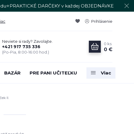
du⭐PRAKTICKÉ DARČEKY v každej OBJEDNÁVKE
iac
Prihlásenie
Neviete si rady? Zavolajte.
0
ks
+421 917 735 336
0 €
(Po-Pia, 8:00-16:00 hod.)
BAZÁR
PRE PANI UČITEĽKU
Viac
ek II.