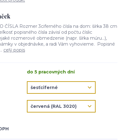
tiť produkt
mček
SLA Rozmer 3ciferného čísla na dom: šírka 38 cm
ľkosť popisného čísla závisí od počtu číslic
aké rozmerové obmedzenie (napr. šírka múru...),
námky v objednávke, a radi Vám vyhovieme. Popisné
..
celý popis
do 5 pracovných dní
 DPH