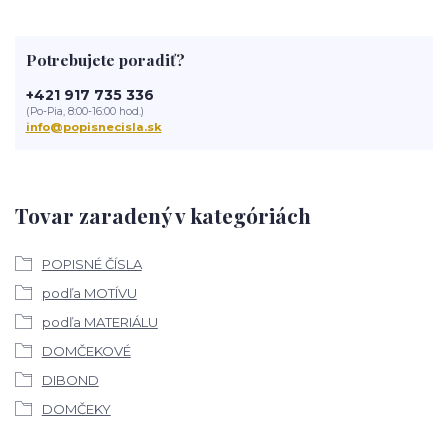
Potrebujete poradiť?
+421 917 735 336
(Po-Pia, 8:00-16:00 hod.)
info@popisnecisla.sk
Tovar zaradený v kategóriách
POPISNÉ ČÍSLA
podľa MOTÍVU
podľa MATERIÁLU
DOMČEKOVÉ
DIBOND
DOMČEKY