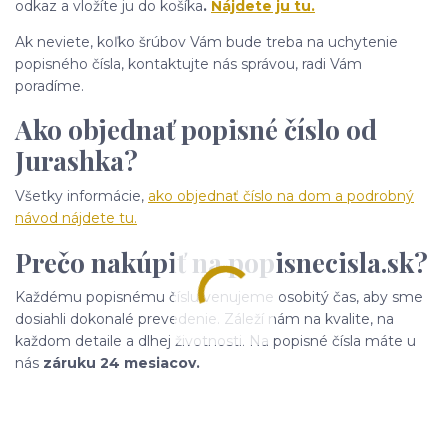
odkaz a vložíte ju do košíka
.
Nájdete ju tu.
Ak neviete, koľko šrúbov Vám bude treba na uchytenie
popisného čísla, kontaktujte nás správou, radi Vám
poradíme.
Ako objednať popisné číslo od
Jurashka?
Všetky informácie,
ako objednať číslo na dom a podrobný
návod nájdete tu.
Prečo nakúpiť na popisnecisla.sk?
Každému popisnému číslu venujeme osobitý čas, aby sme
dosiahli dokonalé prevedenie. Záleží nám na kvalite, na
každom detaile a dlhej životnosti. Na popisné čísla máte u
nás
záruku 24 mesiacov.