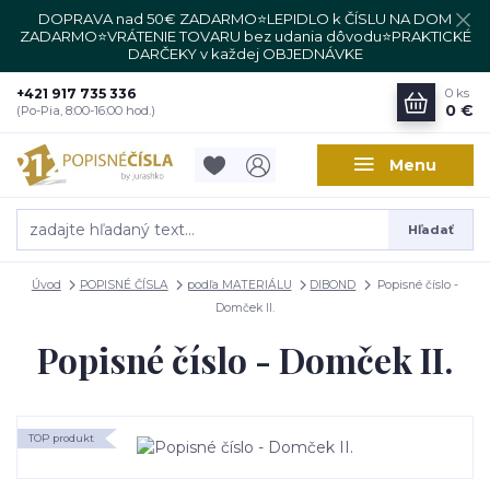
DOPRAVA nad 50€ ZADARMO⭐LEPIDLO k ČÍSLU NA DOM
ZADARMO⭐VRÁTENIE TOVARU bez udania dôvodu⭐PRAKTICKÉ
DARČEKY v každej OBJEDNÁVKE
+421 917 735 336
0
ks
0 €
(Po-Pia, 8:00-16:00 hod.)
Menu
Hľadať
Úvod
POPISNÉ ČÍSLA
podľa MATERIÁLU
DIBOND
Popisné číslo -
Domček II.
Popisné číslo - Domček II.
TOP produkt