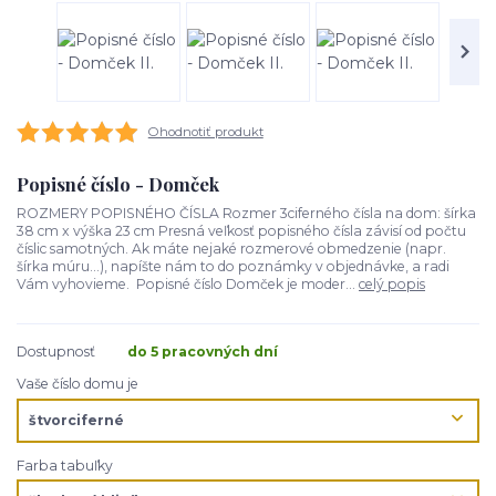
Ohodnotiť produkt
Popisné číslo - Domček
ROZMERY POPISNÉHO ČÍSLA Rozmer 3ciferného čísla na dom: šírka
38 cm x výška 23 cm Presná veľkosť popisného čísla závisí od počtu
číslic samotných. Ak máte nejaké rozmerové obmedzenie (napr.
šírka múru...), napíšte nám to do poznámky v objednávke, a radi
Vám vyhovieme. Popisné číslo Domček je moder...
celý popis
Dostupnosť
do 5 pracovných dní
Vaše číslo domu je
Farba tabuľky