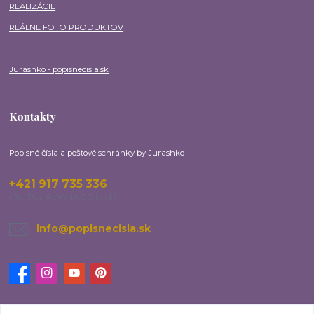
REALIZÁCIE
REÁLNE FOTO PRODUKTOV
Jurashko - popisnecisla.sk
Kontakty
Popisné čísla a poštové schránky by Jurashko
+421 917 735 336
(Po-Pia, 8:00-16:00 hod.)
info@popisnecisla.sk