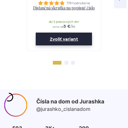
178 hodnotenie
Distančná skrutka na popisné číslo
Lepidl
do 5 pracovných dní
do 
5 €
/
ks
cena od
Zvoliť variant