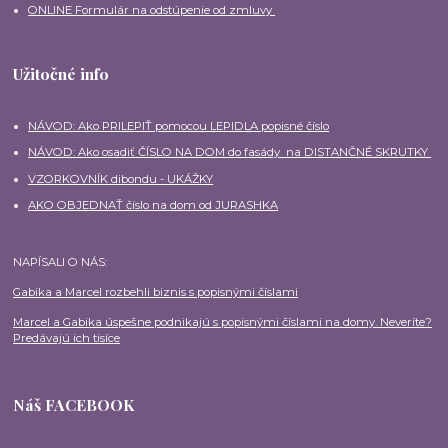
ONLINE Formulár na odstúpenie od zmluvy
Užitočné info
NÁVOD: Ako PRILEPIŤ pomocou LEPIDLA popisné číslo
NÁVOD: Ako osadiť ČÍSLO NA DOM do fasády na DISTANČNÉ SKRUTKY
VZORKOVNÍK dibondu - UKÁŽKY
AKO OBJEDNAŤ číslo na dom od JURASHKA
NAPÍSALI O NÁS:
Gabika a Marcel rozbehli biznis s popisnými číslami
Marcel a Gabika úspešne podnikajú s popisnými číslami na domy. Neveríte?
Predávajú ich tisíce
Náš FACEBOOK