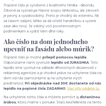
Popisné číslo je vyrobené z kvalitného hliníka - dibondu.
Dibond sa vyznačuje hlavne svojou ľahkosťou, ale zároveň
je pevný a vysokoodolný. Preto je vhodný do exteriéru. Ak
sa časom zašpiní, ľahko sa dá očistiť handričkou a vyzerá
zase ako nový. Je odolný voči poveternostným
podmienkam a vydrží Vám dlhé roky.
Ako číslo na dom jednoducho
upevniť na fasádu alebo múrik?
Popisné číslo je možné
prilepiť pomocou lepidla
.
Odporúčame nami vyvinuté
lepidlo od JURASHKA
. Toto
lepidlo sme vyvinuli na základe dlhoročných skúseností v
reklamnej agentúre a je vhodné práve na uchytenie čísla na
dom od nás (samozrejme aj na uchytenie iných
predmetov).
Pri objednávke nad 30€ dostanete od nás
lepidlo na popisné čísla ZADARMO
.
Viac info nájdete tu.
Na uchytenie tohto čísla si môžete pomôcť aj
distančnou
šrúbou
, ktorú máme v ponuke. Stačí, keď kliknete na tento