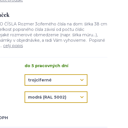
tiť produkt
mček
SLA Rozmer 3ciferného čísla na dom: šírka 38 cm
ľkosť popisného čísla závisí od počtu číslic
aké rozmerové obmedzenie (napr. šírka múru...),
námky v objednávke, a radi Vám vyhovieme. Popisné
..
celý popis
do 5 pracovných dní
 DPH