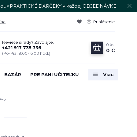
du⭐PRAKTICKÉ DARČEKY v každej OBJEDNÁVKE
iac
Prihlásenie
Neviete si rady? Zavolajte.
0
ks
+421 917 735 336
0 €
(Po-Pia, 8:00-16:00 hod.)
BAZÁR
PRE PANI UČITEĽKU
Viac
ek II.