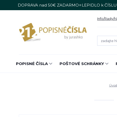
DOPRAVA nad 50€ ZADARMO⭐LEPIDLO k ČÍSLU
Info/Rady/
POPISNÉ ČÍSLA
POŠTOVÉ SCHRÁNKY
Úvod