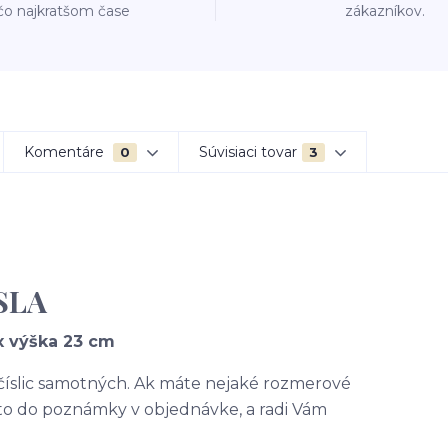
čo najkratšom čase
zákazníkov.
Komentáre
Súvisiaci tovar
0
3
SLA
x výška 23 cm
 číslic samotných. Ak máte nejaké rozmerové
 to do poznámky v objednávke, a radi Vám