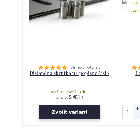
178 hodnotenie
Distančná skrutka na popisné číslo
Le
do 5 pracovných dní
5 €
/
ks
cena od
Zvoliť variant