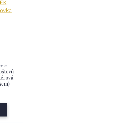
enie
oštovú
iérová
5cm)