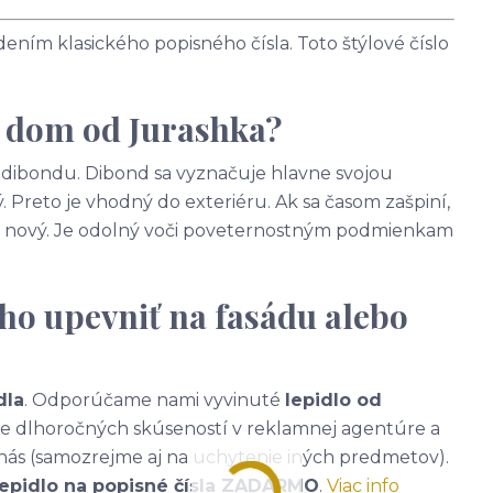
ním klasického popisného čísla. Toto štýlové číslo
a dom od Jurashka?
 - dibondu. Dibond sa vyznačuje hlavne svojou
. Preto je vhodný do exteriéru. Ak sa časom zašpiní,
ako nový. Je odolný voči poveternostným podmienkam
ho upevniť na fasádu alebo
dla
. Odporúčame nami vyvinuté
lepidlo od
ade dlhoročných skúseností v reklamnej agentúre a
nás (samozrejme aj na uchytenie iných predmetov).
lepidlo na popisné čísla ZADARMO
.
Viac info