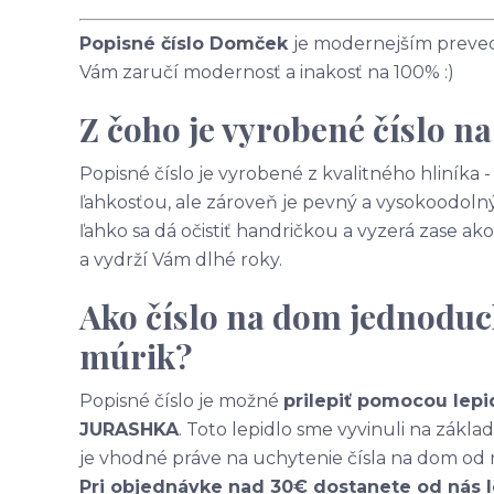
Popisné číslo Domček
je modernejším prevede
Vám zaručí modernosť a inakosť na 100% :)
Z čoho je vyrobené číslo n
Popisné číslo je vyrobené z kvalitného hliníka
ľahkosťou, ale zároveň je pevný a vysokoodolný
ľahko sa dá očistiť handričkou a vyzerá zase 
a vydrží Vám dlhé roky.
Ako číslo na dom jednoduc
múrik?
Popisné číslo je možné
prilepiť pomocou lepi
JURASHKA
. Toto lepidlo sme vyvinuli na zákl
je vhodné práve na uchytenie čísla na dom od 
Pri objednávke nad 30€ dostanete od nás 