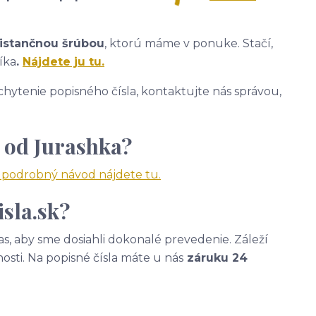
istančnou šrúbou
, ktorú máme v ponuke. Stačí,
íka
.
Nájdete ju tu.
hytenie popisného čísla, kontaktujte nás správou,
 od Jurashka?
a podrobný návod nájdete tu.
sla.sk?
, aby sme dosiahli dokonalé prevedenie. Záleží
nosti. Na popisné čísla máte u nás
záruku 24