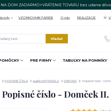
 NA DOM ZADARMO⭐VRÁTENIE TOVARU bez udania dôvo
Návody
VZORKOVNÍK FARIEB
O nás
REALIZÁCIE
V
Hľadať
POMÔCKY
PRE FIRMY
TABUĽKY NA POMNÍKY
POPISNÉ ČÍSLA
podľa MATERIÁLU
DIBOND
Popisné číslo - Domč
Popisné číslo - Domček II.