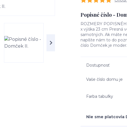
Ohodno
Popisné číslo - Do
ROZMERY POPISNÉHO ČÍ
x výška 23 cm Presná ve
samotných. Ak máte nej
napíšte nám to do poz
číslo Domček je moder.
Dostupnosť
Vaše číslo domu je
Farba tabuľky
Nie sme platcovia