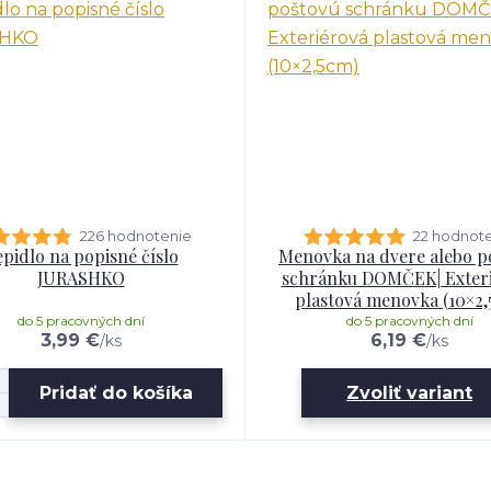
226 hodnotenie
22 hodnot
pidlo na popisné číslo
Menovka na dvere alebo p
JURASHKO
schránku DOMČEK| Exter
plastová menovka (10×2,
do 5 pracovných dní
do 5 pracovných dní
3,99 €
6,19 €
/
ks
/
ks
Pridať do košíka
Zvoliť variant