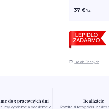
37 €
/
ks
Do obľúbených
me do 5 pracovných dní
Realizácie
te, my vyrobíme a odošleme v
Pozrite si fotogalériu našich