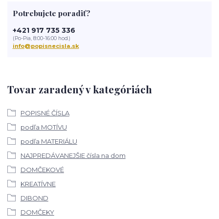
Potrebujete poradiť?
+421 917 735 336
(Po-Pia, 8:00-16:00 hod.)
info@popisnecisla.sk
Tovar zaradený v kategóriách
POPISNÉ ČÍSLA
podľa MOTÍVU
podľa MATERIÁLU
NAJPREDÁVANEJŠIE čísla na dom
DOMČEKOVÉ
KREATÍVNE
DIBOND
DOMČEKY