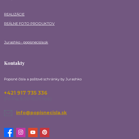
REALIZÁCIE
REÁLNE FOTO PRODUKTOV
Jurashko - popisnecisla.sk
Kontakty
Popisné čísla a poštové schránky by Jurashko
+421 917 735 336
(Po-Pia, 8:00-16:00 hod.)
info@popisnecisla.sk