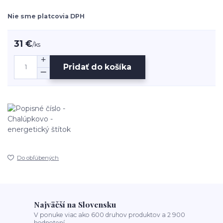
Nie sme platcovia DPH
31 €
/
ks
Pridať do košíka
Do obľúbených
Najväčší na Slovensku
V ponuke viac ako 600 druhov produktov a 2 900
hodnotení