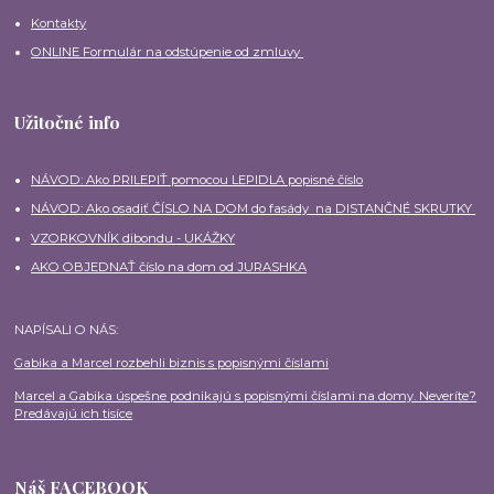
Kontakty
ONLINE Formulár na odstúpenie od zmluvy
Užitočné info
NÁVOD: Ako PRILEPIŤ pomocou LEPIDLA popisné číslo
NÁVOD: Ako osadiť ČÍSLO NA DOM do fasády na DISTANČNÉ SKRUTKY
VZORKOVNÍK dibondu - UKÁŽKY
AKO OBJEDNAŤ číslo na dom od JURASHKA
NAPÍSALI O NÁS:
Gabika a Marcel rozbehli biznis s popisnými číslami
Marcel a Gabika úspešne podnikajú s popisnými číslami na domy. Neveríte?
Predávajú ich tisíce
Náš FACEBOOK