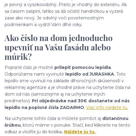
je pevný a vysokoodolný. Preto je vhodný do exteriéru. Ak
sa časom zašpiní, ľahko sa dá očistiť handričkou a vyzerá
zase ako nový. Je odolný voči poveternostným
podmienkam a vydrží Vám dlhé roky.
Ako číslo na dom jednoducho
upevniť na Vašu fasádu alebo
múrik?
Popisné číslo je možné
prilepiť pomocou lepidla
.
Odporúčame nami vyvinuté
lepidlo od JURASHKA
. Toto
lepidlo sme vyvinuli na základe dlhoročných skúseností v
reklamnej agentúre a je vhodné práve na uchytenie čísla na
dom od nás (samozrejme aj na uchytenie iných
predmetov).
Pri objednávke nad 30€ dostanete od nás
lepidlo na popisné čísla ZADARMO
.
Viac info nájdete tu.
Na uchytenie tohto čísla si môžete pomôcť aj
distančnou
šrúbou
, ktorú máme v ponuke. Stačí, keď kliknete na tento
odkaz a vložíte ju do košíka
.
Nájdete ju tu.