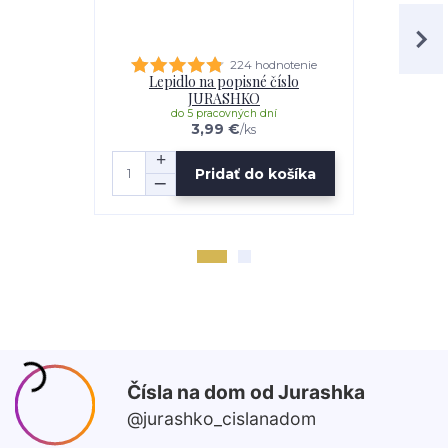
224 hodnotenie
Lepidlo na popisné číslo
Distančná s
JURASHKO
do 5 pracovných dní
do 
3,99 €
/
ks
Pridať do košíka
Z