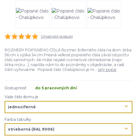
Ohodnotiť produkt
ROZMERY POPISNÉHO ČÍSLA Rozmer 3ciferného čísla na dom: šírka
36 cm x výška 34 cm Presná veľkosť popisného čísla závisí od počtu
číslic samotných. Ak máte nejaké rozmerové obmedzenie (napr.
šírka múru...), napíšte nám to do poznámky v objednávke, a radi
Vám vyhovieme. Popisné číslo Chalúpkovo je m...
celý popis
Dostupnosť
do 5 pracovných dní
Vaše číslo domu je
Farba tabuľky