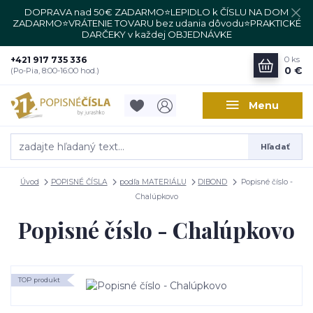
DOPRAVA nad 50€ ZADARMO⭐LEPIDLO k ČÍSLU NA DOM
ZADARMO⭐VRÁTENIE TOVARU bez udania dôvodu⭐PRAKTICKÉ
DARČEKY v každej OBJEDNÁVKE
+421 917 735 336
0
ks
0 €
(Po-Pia, 8:00-16:00 hod.)
Menu
Hľadať
Úvod
POPISNÉ ČÍSLA
podľa MATERIÁLU
DIBOND
Popisné číslo -
Chalúpkovo
Popisné číslo - Chalúpkovo
TOP produkt