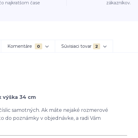
čo najkratšom čase
zákazníkov.
Komentáre
Súvisiaci tovar
0
2
x výška 34 cm
 číslic samotných. Ak máte nejaké rozmerové
 to do poznámky v objednávke, a radi Vám