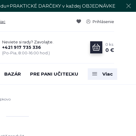
du⭐PRAKTICKÉ DARČEKY v každej OBJEDNÁVKE
iac
Prihlásenie
Neviete si rady? Zavolajte.
0
ks
+421 917 735 336
0 €
(Po-Pia, 8:00-16:00 hod.)
BAZÁR
PRE PANI UČITEĽKU
Viac
úpkovo