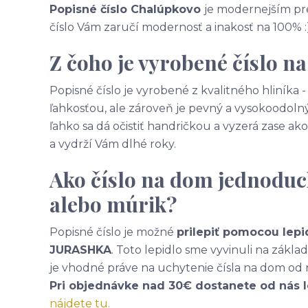
Popisné číslo Chalúpkovo
je modernejším pre
číslo Vám zaručí modernosť a inakosť na 100% :
Z čoho je vyrobené číslo n
Popisné číslo je vyrobené z kvalitného hliníka
ľahkosťou, ale zároveň je pevný a vysokoodolný
ľahko sa dá očistiť handričkou a vyzerá zase 
a vydrží Vám dlhé roky.
Ako číslo na dom jednoduc
alebo múrik?
Popisné číslo je možné
prilepiť pomocou lepi
JURASHKA
. Toto lepidlo sme vyvinuli na zákl
je vhodné práve na uchytenie čísla na dom od 
Pri objednávke nad 30€ dostanete od nás 
nájdete tu.