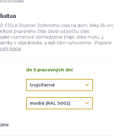
tiť produkt
nhattan
SLA Rozmer 3ciferného čísla na dom: šírka 36 cm
ľkosť popisného čísla závisí od počtu číslic
aké rozmerové obmedzenie (napr. šírka múru...),
námky v objednávke, a radi Vám vyhovieme. Popisné
celý popis
do 5 pracovných dní
 DPH