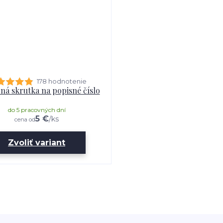
178 hodnotenie
ná skrutka na popisné číslo
do 5 pracovných dní
5 €
/
ks
cena od
Zvoliť variant