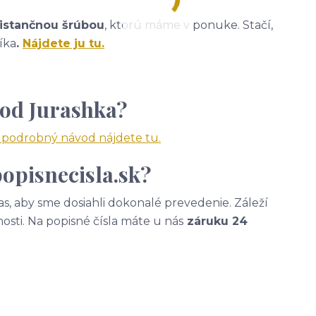
istančnou šrúbou
, ktorú máme v ponuke. Stačí,
íka
.
Nájdete ju tu.
 od Jurashka?
a podrobný návod nájdete tu.
opisnecisla.sk?
, aby sme dosiahli dokonalé prevedenie. Záleží
nosti. Na popisné čísla máte u nás
záruku 24