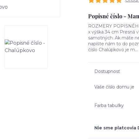
Ohodno
Popisné číslo - Ma
ROZMERY POPISNÉHO ČÍ
x výška 34 cm Presná ve
samotných. Ak máte nej
napíšte nám to do poz
číslo Chalúpkovo je m...
Dostupnosť
Vaše číslo domu je
Farba tabuľky
Nie sme platcovia