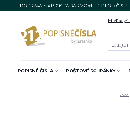
DOPRAVA nad 50€ ZADARMO⭐LEPIDLO k ČÍSLU
Info/Rady/
POPISNÉ ČÍSLA
POŠTOVÉ SCHRÁNKY
Úvod