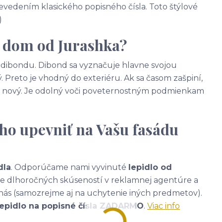
vedením klasického popisného čísla. Toto štýlové
)
a dom od Jurashka?
 - dibondu. Dibond sa vyznačuje hlavne svojou
. Preto je vhodný do exteriéru. Ak sa časom zašpiní,
ako nový. Je odolný voči poveternostným podmienkam
ho upevniť na Vašu fasádu
dla
. Odporúčame nami vyvinuté
lepidlo od
ade dlhoročných skúseností v reklamnej agentúre a
nás (samozrejme aj na uchytenie iných predmetov).
lepidlo na popisné čísla ZADARMO
.
Viac info