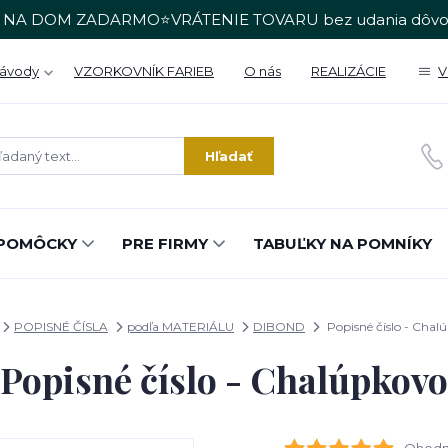
 NA DOM ZADARMO⭐VRÁTENIE TOVARU bez udania dôvo
Návody
VZORKOVNÍK FARIEB
O nás
REALIZÁCIE
V
Hľadať
POMÔCKY
PRE FIRMY
TABUĽKY NA POMNÍKY
POPISNÉ ČÍSLA
podľa MATERIÁLU
DIBOND
Popisné číslo - Chal
Popisné číslo - Chalúpkovo