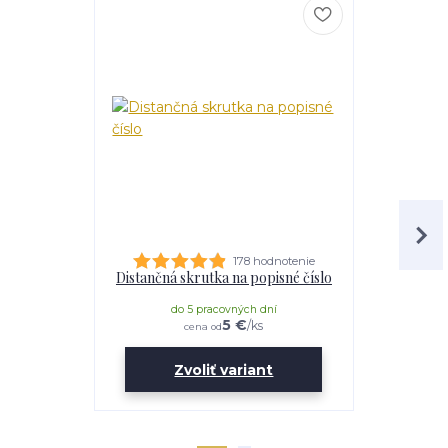
178 hodnotenie
Distančná skrutka na popisné číslo
Lepidl
do 5 pracovných dní
do 
5 €
/
ks
cena od
Zvoliť variant