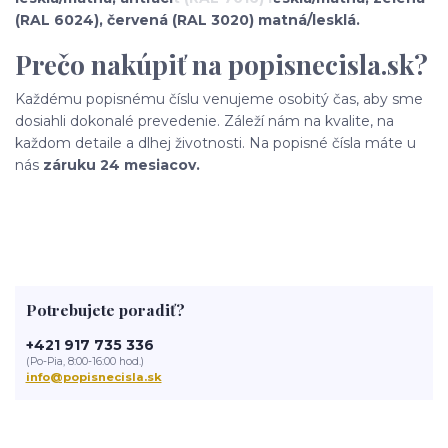
(RAL 6024), červená (RAL 3020) matná/lesklá.
Prečo nakúpiť na popisnecisla.sk?
Každému popisnému číslu venujeme osobitý čas, aby sme
dosiahli dokonalé prevedenie. Záleží nám na kvalite, na
každom detaile a dlhej životnosti. Na popisné čísla máte u
nás
záruku 24 mesiacov.
Potrebujete poradiť?
+421 917 735 336
(Po-Pia, 8:00-16:00 hod.)
info@popisnecisla.sk