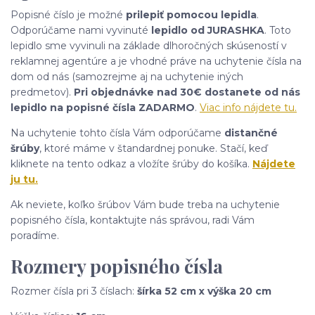
Popisné číslo je možné
prilepiť pomocou lepidla
.
Odporúčame nami vyvinuté
lepidlo od JURASHKA
. Toto
lepidlo sme vyvinuli na základe dlhoročných skúseností v
reklamnej agentúre a je vhodné práve na uchytenie čísla na
dom od nás (samozrejme aj na uchytenie iných
predmetov).
Pri objednávke nad 30€ dostanete od nás
lepidlo na popisné čísla ZADARMO
.
Viac info nájdete tu.
Na uchytenie tohto čísla Vám odporúčame
distančné
šrúby
, ktoré máme v štandardnej ponuke. Stačí, keď
kliknete na tento odkaz a vložíte šrúby do košíka.
Nájdete
ju tu.
Ak neviete, koľko šrúbov Vám bude treba na uchytenie
popisného čísla, kontaktujte nás správou, radi Vám
poradíme.
Rozmery popisného čísla
Rozmer čísla pri 3 číslach:
šírka 52 cm x výška 20 cm