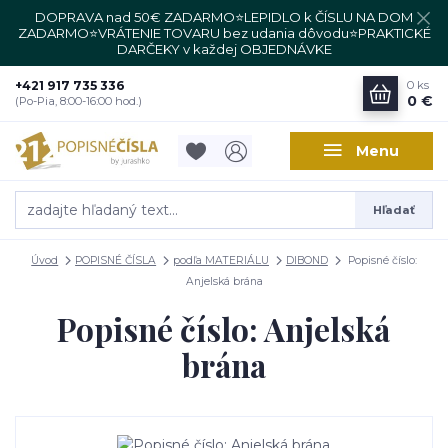
DOPRAVA nad 50€ ZADARMO⭐LEPIDLO k ČÍSLU NA DOM
ZADARMO⭐VRÁTENIE TOVARU bez udania dôvodu⭐PRAKTICKÉ
DARČEKY v každej OBJEDNÁVKE
+421 917 735 336
0
ks
0 €
(Po-Pia, 8:00-16:00 hod.)
Menu
Hľadať
Úvod
POPISNÉ ČÍSLA
podľa MATERIÁLU
DIBOND
Popisné číslo:
Anjelská brána
Popisné číslo: Anjelská
brána