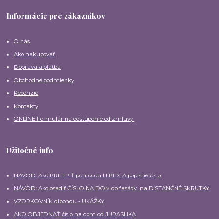
Informácie pre zákazníkov
O nás
Ako nakupovať
Doprava a platba
Obchodné podmienky
Recenzie
Kontakty
ONLINE Formulár na odstúpenie od zmluvy
Užitočné info
NÁVOD: Ako PRILEPIŤ pomocou LEPIDLA popisné číslo
NÁVOD: Ako osadiť ČÍSLO NA DOM do fasády na DISTANČNÉ SKRUTKY
VZORKOVNÍK dibondu - UKÁŽKY
AKO OBJEDNAŤ číslo na dom od JURASHKA