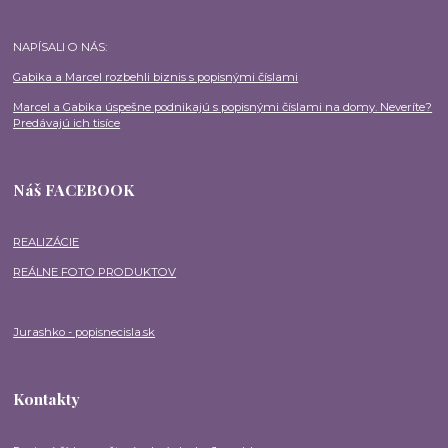
NAPÍSALI O NÁS:
Gabika a Marcel rozbehli biznis s popisnými číslami
Marcel a Gabika úspešne podnikajú s popisnými číslami na domy. Neveríte?
Predávajú ich tisíce
Náš FACEBOOK
REALIZÁCIE
REÁLNE FOTO PRODUKTOV
Jurashko - popisnecisla.sk
Kontakty