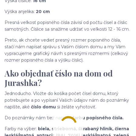
Výška číslice:
16 cm
Výška anjelika:
20 cm
Presná veľkosť popisného čísla závisí od počtu čísel a číslic
samotných. Číslice sa snažíme udržať vo veľkosti 12 - 16 cm.
Preto, ak chcete vedieť presný rozmer popisného čísla,
stačí nám napísať správu s Vašim číslom domu a my Vám
vypracujeme grafický návrh s presnými rozmermi (celkový
rozmer popisného čísla a výšku číslic).
Ako objednať číslo na dom od
Jurashka?
Jednoducho. Vložte do košíka počet čísel domu, ktorý
potrebujete a po vypísaní Vašich údajov nám do poznámky
napíšte, aké
číslo domu
si želáte vyhotoviť.
Do poznámky nám tiež napíšte
farbu popisného čísla.
Farby na výber:
biela, strieborná,
škrabaný hliník,
čierna
lesklá/matná, antracit (RAL 7016) lesklá/matná, zelená