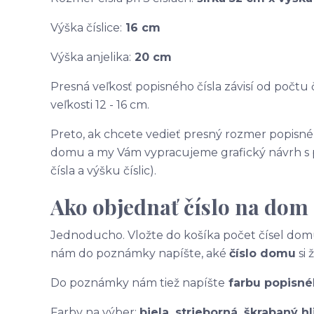
Výška číslice:
16 cm
Výška anjelika:
20 cm
Presná veľkosť popisného čísla závisí od počtu č
veľkosti 12 - 16 cm.
Preto, ak chcete vedieť presný rozmer popisnéh
domu a my Vám vypracujeme grafický návrh s 
čísla a výšku číslic).
Ako objednať číslo na dom
Jednoducho. Vložte do košíka počet čísel domu
nám do poznámky napíšte, aké
číslo domu
si 
Do poznámky nám tiež napíšte
farbu popisnéh
Farby na výber:
biela, strieborná,
škrabaný hl