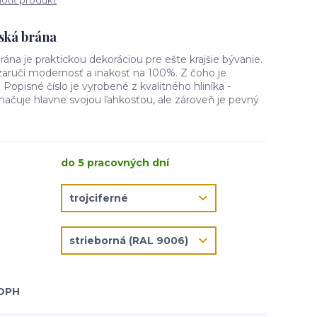
tiť produkt
lská brána
rána je praktickou dekoráciou pre ešte krajšie bývanie.
zaručí modernosť a inakosť na 100%. Z čoho je
Popisné číslo je vyrobené z kvalitného hliníka -
načuje hlavne svojou ľahkosťou, ale zároveň je pevný
do 5 pracovných dní
 DPH