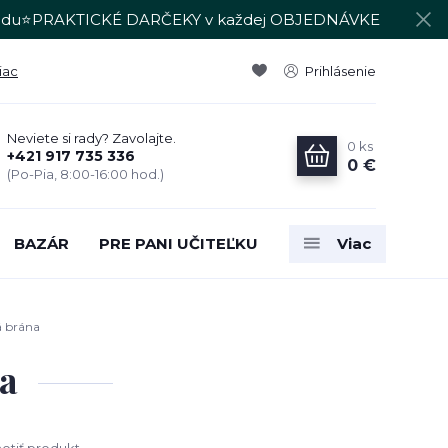
du⭐PRAKTICKÉ DARČEKY v každej OBJEDNÁVKE
iac
Prihlásenie
Neviete si rady? Zavolajte.
0
ks
+421 917 735 336
0 €
(Po-Pia, 8:00-16:00 hod.)
BAZÁR
PRE PANI UČITEĽKU
Viac
á brána
na