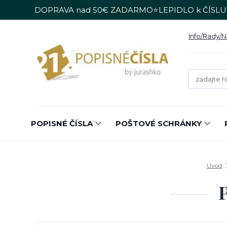
DOPRAVA nad 50€ ZADARMO⭐LEPIDLO k ČÍSLU
Info/Rady/
POPISNÉ ČÍSLA
POŠTOVÉ SCHRÁNKY
Úvod
P