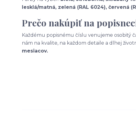
lesklá/matná, zelená (RAL 6024), červená (
Prečo nakúpiť na popisneci
Každému popisnému číslu venujeme osobitý čas
nám na kvalite, na každom detaile a dlhej život
mesiacov.