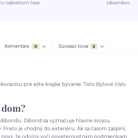
čo najkratšom čase
zákazníkov.
Komentáre
Súvisiaci tovar
0
2
koráciou pre ešte krajšie bývanie. Toto štýlové číslo
a dom?
 - dibondu. Dibond sa vyznačuje hlavne svojou
. Preto je vhodný do exteriéru. Ak sa časom zašpiní,
ako nový. Je odolný voči poveternostným podmienkam