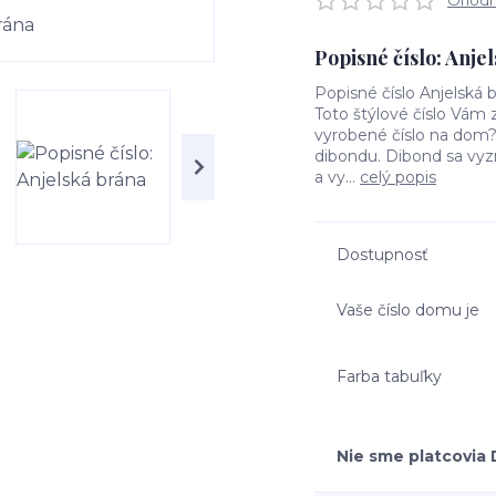
Ohodno
Popisné číslo: Anje
Popisné číslo Anjelská b
Toto štýlové číslo Vám 
vyrobené číslo na dom? 
dibondu. Dibond sa vyz
a vy...
celý popis
Dostupnosť
Vaše číslo domu je
Farba tabuľky
Nie sme platcovia