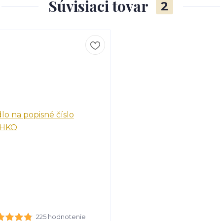
Súvisiaci tovar
2
225 hodnotenie