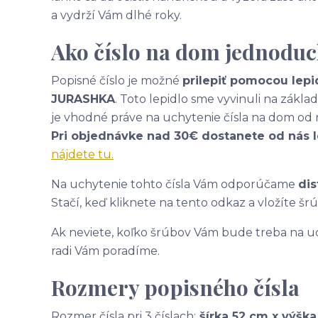
a vydrží Vám dlhé roky.
Ako číslo na dom jednoduc
Popisné číslo je možné
prilepiť pomocou lepi
JURASHKA
. Toto lepidlo sme vyvinuli na zákl
je vhodné práve na uchytenie čísla na dom od 
Pri objednávke nad 30€ dostanete od nás 
nájdete tu.
Na uchytenie tohto čísla Vám odporúčame
dis
Stačí, keď kliknete na tento odkaz a vložíte šr
Ak neviete, koľko šrúbov Vám bude treba na uc
radi Vám poradíme.
Rozmery popisného čísla
Rozmer čísla pri 3 číslach:
šírka 52 cm x výšk