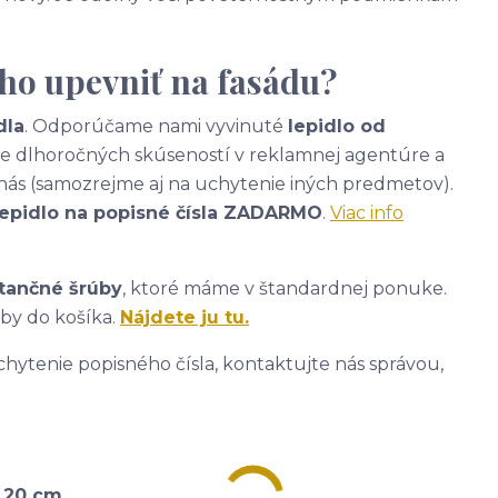
ho upevniť na fasádu?
dla
. Odporúčame nami vyvinuté
lepidlo od
ade dlhoročných skúseností v reklamnej agentúre a
nás (samozrejme aj na uchytenie iných predmetov).
lepidlo na popisné čísla ZADARMO
.
Viac info
tančné šrúby
, ktoré máme v štandardnej ponuke.
úby do košíka.
Nájdete ju tu.
hytenie popisného čísla, kontaktujte nás správou,
a 20 cm