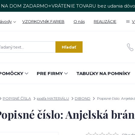
 NA DOM ZADARMO⭐VRÁTENIE TOVARU bez udania dôvo
Návody
VZORKOVNÍK FARIEB
O nás
REALIZÁCIE
V
Hľadať
POMÔCKY
PRE FIRMY
TABUĽKY NA POMNÍKY
POPISNÉ ČÍSLA
podľa MATERIÁLU
DIBOND
Popisné číslo: Anjelsk
opisné číslo: Anjelská brá