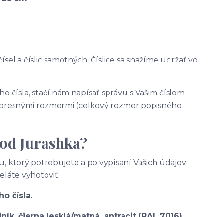
ísel a číslic samotných. Číslice sa snažíme udržať vo
o čísla, stačí nám napísať správu s Vašim číslom
presnými rozmermi (celkový rozmer popisného
 od Jurashka?
, ktorý potrebujete a po vypísaní Vašich údajov
želáte vyhotoviť.
o čísla.
iník,
čierna lesklá/matná, antracit (RAL 7016)