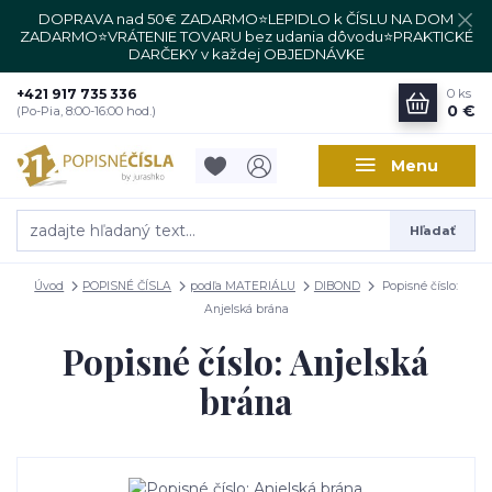
DOPRAVA nad 50€ ZADARMO⭐LEPIDLO k ČÍSLU NA DOM
ZADARMO⭐VRÁTENIE TOVARU bez udania dôvodu⭐PRAKTICKÉ
DARČEKY v každej OBJEDNÁVKE
+421 917 735 336
0
ks
0 €
(Po-Pia, 8:00-16:00 hod.)
Menu
Hľadať
Úvod
POPISNÉ ČÍSLA
podľa MATERIÁLU
DIBOND
Popisné číslo:
Anjelská brána
Popisné číslo: Anjelská
brána