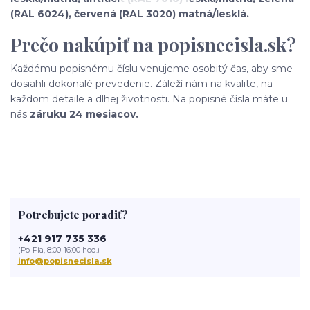
(RAL 6024), červená (RAL 3020) matná/lesklá.
Prečo nakúpiť na popisnecisla.sk?
Každému popisnému číslu venujeme osobitý čas, aby sme
dosiahli dokonalé prevedenie. Záleží nám na kvalite, na
každom detaile a dlhej životnosti. Na popisné čísla máte u
nás
záruku 24 mesiacov.
Potrebujete poradiť?
+421 917 735 336
(Po-Pia, 8:00-16:00 hod.)
info@popisnecisla.sk