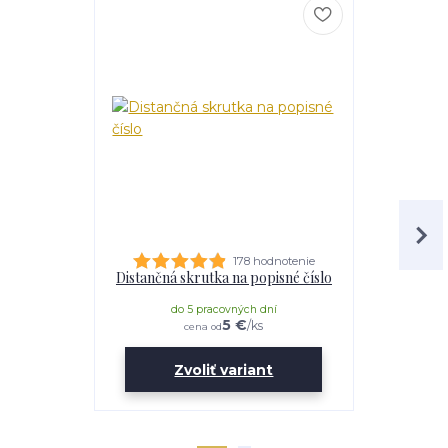
178 hodnotenie
Distančná skrutka na popisné číslo
Lepidl
do 5 pracovných dní
do 
5 €
/
ks
cena od
Zvoliť variant