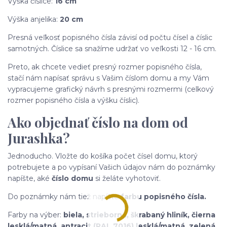
Výška číslice:
16 cm
Výška anjelika:
20 cm
Presná veľkosť popisného čísla závisí od počtu čísel a číslic
samotných. Číslice sa snažíme udržať vo veľkosti 12 - 16 cm.
Preto, ak chcete vedieť presný rozmer popisného čísla,
stačí nám napísať správu s Vašim číslom domu a my Vám
vypracujeme grafický návrh s presnými rozmermi (celkový
rozmer popisného čísla a výšku číslic).
Ako objednať číslo na dom od
Jurashka?
Jednoducho. Vložte do košíka počet čísel domu, ktorý
potrebujete a po vypísaní Vašich údajov nám do poznámky
napíšte, aké
číslo domu
si želáte vyhotoviť.
Do poznámky nám tiež napíšte
farbu popisného čísla.
Farby na výber:
biela, strieborná,
škrabaný hliník,
čierna
lesklá/matná, antracit (RAL 7016) lesklá/matná, zelená