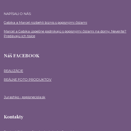
NAPÍSALI O NÁS:
Gabika a Marcel rozbehli biznis s popisnými číslami
Marcel a Gabika úspešne podnikajú s popisnými číslami na domy. Neveríte?
Predávajú ich tisíce
Náš FACEBOOK
REALIZÁCIE
REÁLNE FOTO PRODUKTOV
Jurashko - popisnecisla.sk
Kontakty