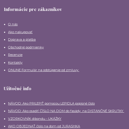
Informácie pre zákazníkov
O nás
Ako nakupovať
Doprava a platba
Obchodné podmienky
Recenzie
Kontakty
ONLINE Formulár na odstúpenie od zmluvy
Užitočné info
NÁVOD: Ako PRILEPIŤ pomocou LEPIDLA popisné číslo
NÁVOD: Ako osadiť ČÍSLO NA DOM do fasády na DISTANČNÉ SKRUTKY
VZORKOVNÍK dibondu - UKÁŽKY
AKO OBJEDNAŤ číslo na dom od JURASHKA