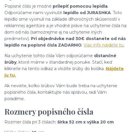
Popisné číslo je možné
prilepiť pomocou lepidla
.
Odporúčame nami vyvinuté
lepidlo od JURASHKA
. Toto
lepidlo sme vyvinuli na základe dlhoročných skúseností v
reklamnej agentúre a je vhodné práve na uchytenie čísla na
dom od nás (samozrejme aj na uchytenie iných
predmetov).
Pri objednávke nad 30€ dostanete od nás
lepidlo na popisné čísla ZADARMO
.
Viac info nájdete tu.
Na uchytenie tohto čísla Vám odporúčame
distančné
šrúby
, ktoré máme v štandardnej ponuke. Stačí, keď
kliknete na tento odkaz a vložíte šrúby do košíka.
Nájdete
ju tu.
Ak neviete, koľko šrúbov Vám bude treba na uchytenie
popisného čísla, kontaktujte nás správou, radi Vám
poradíme.
Rozmery popisného čísla
Rozmer čísla pri 3 číslach:
šírka 52 cm x výška 20 cm